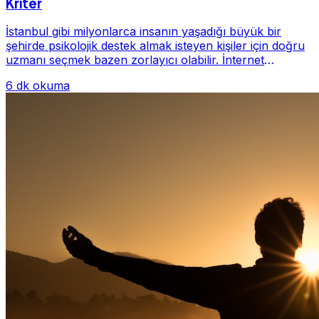
Kriter
İstanbul gibi milyonlarca insanın yaşadığı büyük bir
şehirde psikolojik destek almak isteyen kişiler için doğru
uzmanı seçmek bazen zorlayıcı olabilir. İnternet
üzerinde yüzlerce farklı İstanbul psiko...
6 dk okuma