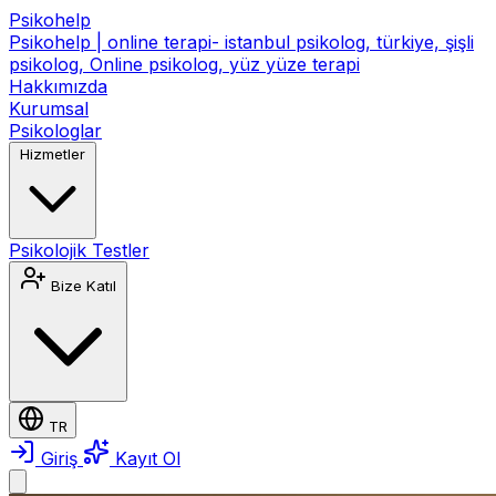
Psikohelp
Psikohelp | online terapi- istanbul psikolog, türkiye, şişli
psikolog, Online psikolog, yüz yüze terapi
Hakkımızda
Kurumsal
Psikologlar
Hizmetler
Psikolojik Testler
Bize Katıl
TR
Giriş
Kayıt Ol