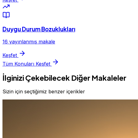
Duygu Durum Bozuklukları
16 yayınlanmış makale
Keşfet
Tüm Konuları Keşfet
İlginizi Çekebilecek Diğer Makaleler
Sizin için seçtiğimiz benzer içerikler