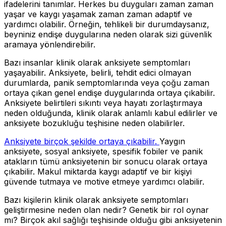
ifadelerini tanımlar. Herkes bu duyguları zaman zaman
yaşar ve kaygı yaşamak zaman zaman adaptif ve
yardımcı olabilir. Örneğin, tehlikeli bir durumdaysanız,
beyniniz endişe duygularına neden olarak sizi güvenlik
aramaya yönlendirebilir.
Bazı insanlar klinik olarak anksiyete semptomları
yaşayabilir. Anksiyete, belirli, tehdit edici olmayan
durumlarda, panik semptomlarında veya çoğu zaman
ortaya çıkan genel endişe duygularında ortaya çıkabilir.
Anksiyete belirtileri sıkıntı veya hayatı zorlaştırmaya
neden olduğunda, klinik olarak anlamlı kabul edilirler ve
anksiyete bozukluğu teşhisine neden olabilirler.
Anksiyete birçok şekilde ortaya çıkabilir.
Yaygın
anksiyete, sosyal anksiyete, spesifik fobiler ve panik
atakların tümü anksiyetenin bir sonucu olarak ortaya
çıkabilir. Makul miktarda kaygı adaptif ve bir kişiyi
güvende tutmaya ve motive etmeye yardımcı olabilir.
Bazı kişilerin klinik olarak anksiyete semptomları
geliştirmesine neden olan nedir? Genetik bir rol oynar
mı? Birçok akıl sağlığı teşhisinde olduğu gibi anksiyetenin