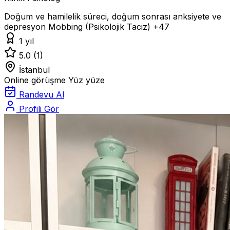
Doğum ve hamilelik süreci, doğum sonrası anksiyete ve
depresyon
Mobbing (Psikolojik Taciz)
+47
1 yıl
5.0
(1)
İstanbul
Online görüşme
Yüz yüze
Randevu Al
Profili Gör