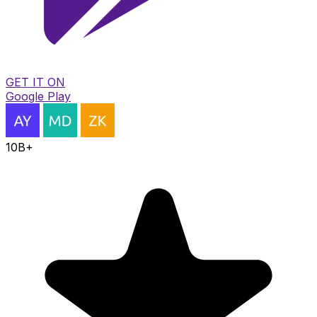
GET IT ON
Google Play
10B+