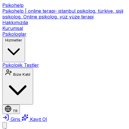
Psikohelp
Psikohelp | online terapi- istanbul psikolog, türkiye, şişli
psikolog, Online psikolog, yüz yüze terapi
Hakkımızda
Kurumsal
Psikologlar
Hizmetler
Psikolojik Testler
Bize Katıl
TR
Giriş
Kayıt Ol