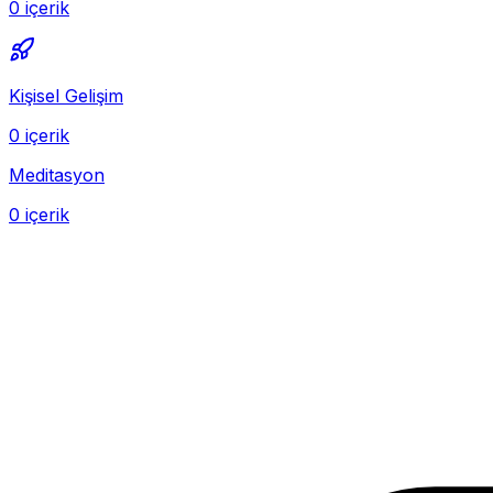
0 içerik
Kişisel Gelişim
0 içerik
Meditasyon
0 içerik