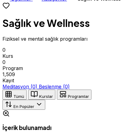
Sağlık ve Wellness
Fiziksel ve mental sağlık programları
0
Kurs
0
Program
1,509
Kayıt
Meditasyon
(0)
Beslenme
(0)
Tümü
Kurslar
Programlar
En Popüler
İçerik bulunamadı