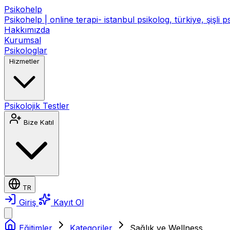
Psikohelp
Psikohelp | online terapi- istanbul psikolog, türkiye, şişli 
Hakkımızda
Kurumsal
Psikologlar
Hizmetler
Psikolojik Testler
Bize Katıl
TR
Giriş
Kayıt Ol
Eğitimler
Kategoriler
Sağlık ve Wellness