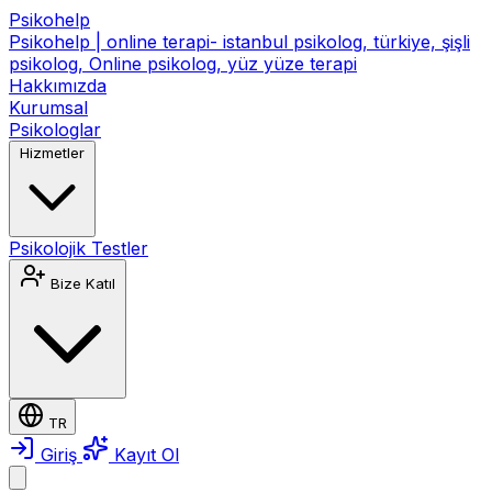
Psikohelp
Psikohelp | online terapi- istanbul psikolog, türkiye, şişli
psikolog, Online psikolog, yüz yüze terapi
Hakkımızda
Kurumsal
Psikologlar
Hizmetler
Psikolojik Testler
Bize Katıl
TR
Giriş
Kayıt Ol