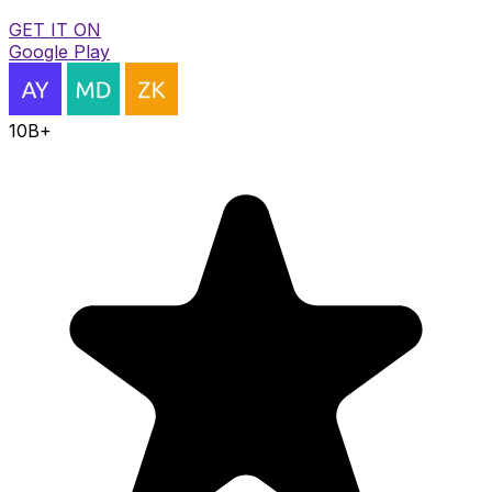
GET IT ON
Google Play
10B+