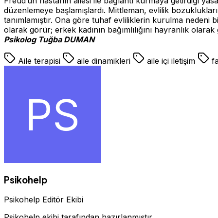
Freud’un hastanın ailesi ile bağlantı kurmaya getirdiği yasa
düzenlemeye başlamışlardı. Mittleman, evlilik bozuklukları v
tanımlamıştır. Ona göre tuhaf evliliklerin kurulma nedeni bi
olarak görür; erkek kadının bağımlılığını hayranlık olarak gör
Psikolog Tuğba DUMAN
Aile terapisi
aile dinamikleri
aile içi iletişim
fa
Psikohelp
Psikohelp Editör Ekibi
Psikohelp ekibi tarafından hazırlanmıştır.