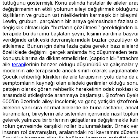
tuttuğunu göstermişti. Konu aslında hastalar ile aileler aras
değiştirmenin en etkili yolunun aileyi değiştirmek olduğun
kişiliklerin ve grubun üst niteliklerinin karmaşık bir bileşim
Lewin, grubun, parçaların bir araya gelmesinden fazlası old
değişiklik olması için ‘’buzların çözülmesi’’ gerektiğinden
terapide bu durumu başlatan şeyin, kişinin yardıma başv
verdiğinde artık eski davranışlarındaki buzlar çözülüyor dem
etkilemez. Bunun için daha fazla çaba gerekir bazı ailelerd
özelliklede değişimi gerçek anlamda hiç düşünmeden terapiyi
konuştuklarına da dikkat etmelidirler. [caption id="attach
aile
terapi
lerinin benzer olduğu düşünüldü ve çalışmalar ya
modelinin aile terapisinde ancak sınırlı olarak uygulanabi
Çocuk rehberliği klinikleri ile aile terapisinin yolu daha 
semptomların kaynağı olan ailedeki gerilimler olduğu sonu
patojen olarak gören rehberlik hareketinin odak noktası k
arasındaki etkileşimde aranmaya başlamıştı. Şizofren üyeler
600’ün üzerinde aileyi incelemiş ve genç yetişkin şizofrenl
ailelerin yanı sıra normal ailelerde de buna rastlanır, anca
kuramcıları, bireylerin aile sistemleri içerisinde nasıl top
gelerek yalnızca birbirlerinin gidişatlarını değiştirmekle 
rolün çevresinde karşılıklı roller bulunmaktadır. Örnek vere
insanın rol davranışları, aralarındaki rol kavramını düzenl