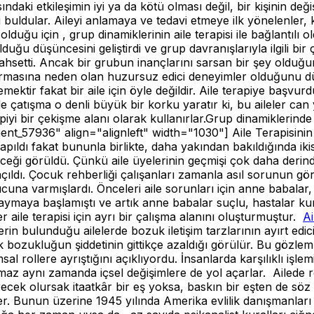
ındaki etkileşimin iyi ya da kötü olması değil, bir kişinin de
u buldular. Aileyi anlamaya ve tedavi etmeye ilk yönelenler,
i olduğu için , grup dinamiklerinin aile terapisi ile bağlantıl
uğu düşüncesini geliştirdi ve grup davranışlarıyla ilgili bir
 bahsetti. Ancak bir grubun inançlarını sarsan bir şey olduğu
urmasına neden olan huzursuz edici deneyimler olduğunu dü
ektir fakat bir aile için öyle değildir. Aile terapiye başvurd
e çatışma o denli büyük bir korku yaratır ki, bu aileler can
 bir çekişme alanı olarak kullanırlar.Grup dinamiklerinde ter
ment_57936" align="alignleft" width="1030"]
Aile Terapisinin
pıldı fakat bununla birlikte, daha yakından bakıldığında iki
leceği görüldü. Çünkü aile üyelerinin geçmişi çok daha derin
da açıldı. Çocuk rehberliği çalışanları zamanla asıl sorunun
cuna varmışlardı. Önceleri aile sorunları için anne babalar
aymaya başlamıştı ve artık anne babalar suçlu, hastalar ku
 aile terapisi için ayrı bir çalışma alanını oluşturmuştur.
Ai
erin bulunduğu ailelerde bozuk iletişim tarzlarının ayırt edi
k bozukluğun şiddetinin gittikçe azaldığı görülür. Bu gözlemle
lumsal rollere ayrıştığını açıklıyordu. İnsanlarda karşılıklı i
kalmaz aynı zamanda içsel değişimlere de yol açarlar. Ailede 
cek olursak itaatkâr bir eş yoksa, baskın bir eşten de söz ed
er. Bunun üzerine 1945 yılında Amerika evlilik danışmanları 