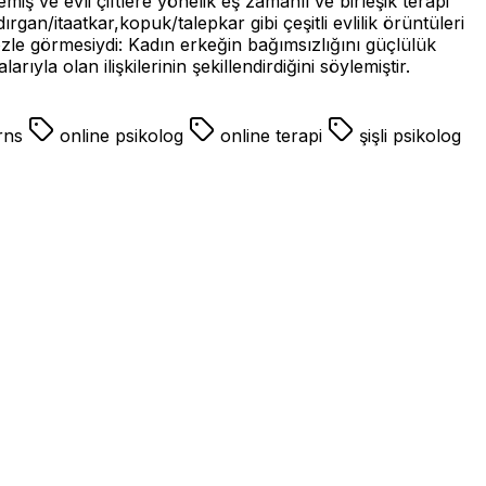
iş ve evli çiftlere yönelik eş zamanlı ve birleşik terapi
gan/itaatkar,kopuk/talepkar gibi çeşitli evlilik örüntüleri
 gözle görmesiydi: Kadın erkeğin bağımsızlığını güçlülük
ıyla olan ilişkilerinin şekillendirdiğini söylemiştir.
rns
online psikolog
online terapi
şişli psikolog