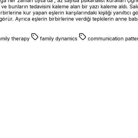
ğa her zaman uysa da , az sayıda psikanalist kuralları çiğnem
e bunların tedavisini kaleme alan bir yazı kaleme aldı. Saldır
rbirlerine kur yapan eşlerin karşılarındaki kişiliği yanıltıcı
ür. Ayrıca eşlerin birbirlerine verdiği tepkilerin anne babalar
mily therapy
family dynamics
communication patte