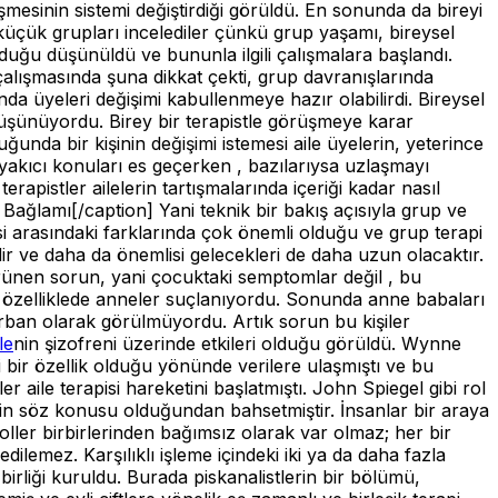
ğişmesinin sistemi değiştirdiği görüldü. En sonunda da bireyi
 küçük grupları incelediler çünkü grup yaşamı, bireysel
ı olduğu düşünüldü ve bununla ilgili çalışmalara başlandı.
 çalışmasında şuna dikkat çekti, grup davranışlarında
nda üyeleri değişimi kabullenmeye hazır olabilirdi. Bireysel
şünüyordu. Birey bir terapistle görüşmeye karar
uğunda bir kişinin değişimi istemesi aile üyelerin, yeterince
 yakıcı konuları es geçerken , bazılarıysa uzlaşmayı
apistler ailelerin tartışmalarında içeriği kadar nasıl
 Bağlamı[/caption] Yani teknik bir bakış açısıyla grup ve
si arasındaki farklarında çok önemli olduğu ve grup terapi
dir ve daha da önemlisi gelecekleri de daha uzun olacaktır.
 görünen sorun, yani çocuktaki semptomlar değil , bu
, özelliklede anneler suçlanıyordu. Sonunda anne babaları
rban olarak görülmüyordu. Artık sorun bu kişiler
le
nin şizofreni üzerinde etkileri olduğu görüldü. Wynne
ci bir özellik olduğu yönünde verilere ulaşmıştı ve bu
r aile terapisi hareketini başlatmıştı. John Spiegel gibi rol
şlemin söz konusu olduğundan bahsetmiştir. İnsanlar bir araya
roller birbirlerinden bağımsız olarak var olmaz; her bir
ilemez. Karşılıklı işleme içindeki iki ya da daha fazla
birliği kuruldu. Burada piskanalistlerin bir bölümü,