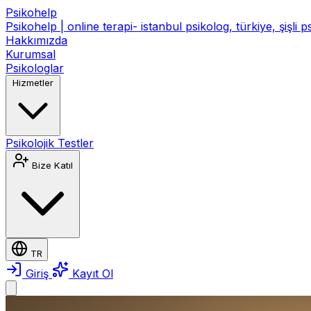
Psikohelp
Psikohelp | online terapi- istanbul psikolog, türkiye, şişli 
Hakkımızda
Kurumsal
Psikologlar
Hizmetler
Psikolojik Testler
Bize Katıl
TR
Giriş
Kayıt Ol