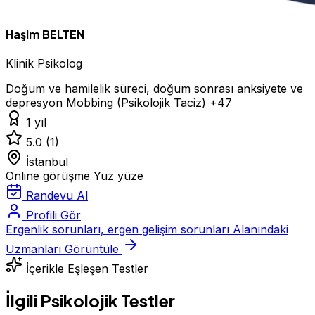
Haşim BELTEN
Klinik Psikolog
Doğum ve hamilelik süreci, doğum sonrası anksiyete ve
depresyon
Mobbing (Psikolojik Taciz)
+47
1 yıl
5.0
(1)
İstanbul
Online görüşme
Yüz yüze
Randevu Al
Profili Gör
Ergenlik sorunları, ergen gelişim sorunları Alanındaki
Uzmanları Görüntüle
İçerikle Eşleşen Testler
İlgili Psikolojik Testler