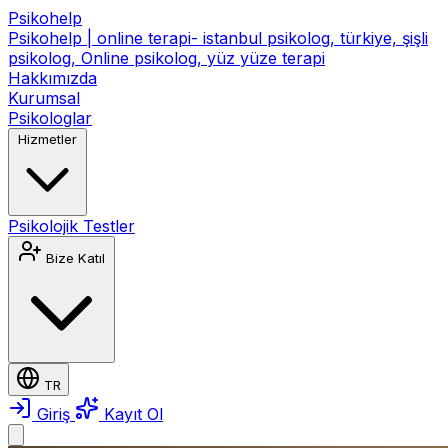
Psikohelp
Psikohelp | online terapi- istanbul psikolog, türkiye, şişli
psikolog, Online psikolog, yüz yüze terapi
Hakkımızda
Kurumsal
Psikologlar
Hizmetler
Psikolojik Testler
Bize Katıl
TR
Giriş
Kayıt Ol