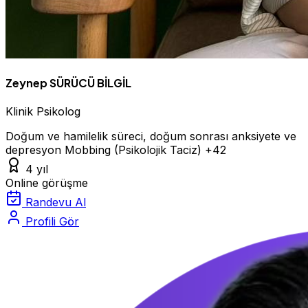
Zeynep SÜRÜCÜ BİLGİL
Klinik Psikolog
Doğum ve hamilelik süreci, doğum sonrası anksiyete ve
depresyon
Mobbing (Psikolojik Taciz)
+42
4 yıl
Online görüşme
Randevu Al
Profili Gör