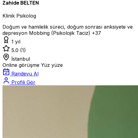
Zahide BELTEN
Klinik Psikolog
Doğum ve hamilelik süreci, doğum sonrası anksiyete ve
depresyon
Mobbing (Psikolojik Taciz)
+37
1 yıl
5.0
(1)
İstanbul
Online görüşme
Yüz yüze
Randevu Al
Profili Gör