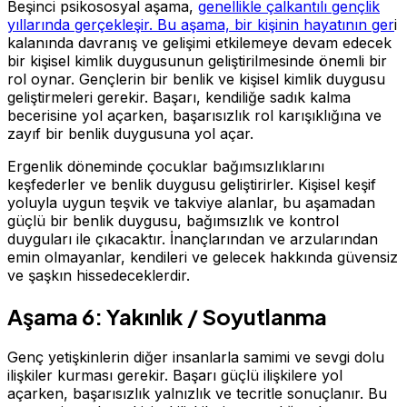
Beşinci psikososyal aşama,
genellikle çalkantılı gençlik
yıllarında gerçekleşir. Bu aşama, bir kişinin hayatının ger
i
kalanında davranış ve gelişimi etkilemeye devam edecek
bir kişisel kimlik duygusunun geliştirilmesinde önemli bir
rol oynar. Gençlerin bir benlik ve kişisel kimlik duygusu
geliştirmeleri gerekir. Başarı, kendiliğe sadık kalma
becerisine yol açarken, başarısızlık rol karışıklığına ve
zayıf bir benlik duygusuna yol açar.
Ergenlik döneminde çocuklar bağımsızlıklarını
keşfederler ve benlik duygusu geliştirirler. Kişisel keşif
yoluyla uygun teşvik ve takviye alanlar, bu aşamadan
güçlü bir benlik duygusu, bağımsızlık ve kontrol
duyguları ile çıkacaktır. İnançlarından ve arzularından
emin olmayanlar, kendileri ve gelecek hakkında güvensiz
ve şaşkın hissedeceklerdir.
Aşama 6: Yakınlık / Soyutlanma
Genç yetişkinlerin diğer insanlarla samimi ve sevgi dolu
ilişkiler kurması gerekir. Başarı güçlü ilişkilere yol
açarken, başarısızlık yalnızlık ve tecritle sonuçlanır. Bu