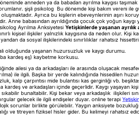
k döneminde anneden ya da babadan ayrılma kaygısı taşımak 
rumlanır. şişli psikolog
Bu dönemde kişi bakım vereni ile gü
er oluşmaktadır. Ayrıca bu kişilerin ebeveynlerinin aşırı ko
bidir. Anne babasından ayrıldığında çocuk çok yoğun kaygı y
sikolog
Ayrılma Anksiyetesi
Yetişkinlerde yaşanan ayrılık 
 Sınırlı kişisel ilişkiler yalnızlık kaygısına da neden olur. Ki
an da sosyal ilişkilerindeki sınırlılıklar rahatsız hissettiri
timali olduğunda yaşanan huzursuzluk ve kaygı durumu.
 baba kardeş eş) kaybetme korkusu.
iğinde ailesi ya da arkadaşları ile arasında oluşacak mesa
lma) ile ilgili. Başka bir yerde kalındığında hissedilen huz
zluk, kalp çarpıntısı mide bulantısı kas gerginliği vb. beşikt
 kardeş ve arkadaşları içinde geçerlidir. Kaygı yaşayan kişi
ri sıkabilir bunaltabilir. Kişi bekar veya arkadaşlık ilişkiler
rgular gelecek ile ilgili endişeler duyar. online terapi
Yetişki
kolojik sorunlar birlikte görülebilir. Yaygın anksiyete bozu
alığı ve titreyen fiziksel hisler gider. Bu kelimeyi rahatsız ed
k,kaygı
anksiyete,Ayrılma Anksiyetesi,çocuk,kaygı