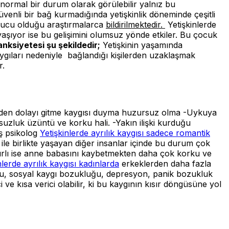
normal bir durum olarak görülebilir yalnız bu
venli bir bağ kurmadığında yetişkinlik döneminde çeşitli
ruyucu olduğu araştırmalarca
bildirilmektedir.
Yetişkinlerde
aşıyor ise bu gelişimini olumsuz yönde etkiler. Bu çocuk
anksiyetesi şu şekildedir;
Yetişkinin yaşamında
şi kaygıları nedeniyle bağlandığı kişilerden uzaklaşmak
r.
feden dolayı gitme kaygısı duyma huzursuz olma
-Uykuya
ursuzluk üzüntü ve korku hali.
-Yakın ilişki kurduğu
aş psikolog
Yetişkinlerde ayrılık kaygısı sadece romantik
 ile birlikte yaşayan diğer insanlar içinde bu durum çok
i sınırlı ise anne babasını kaybetmekten daha çok korku ve
nlerde ayrılık kaygısı kadınlarda
erkeklerden daha fazla
kluğu, sosyal kaygı bozukluğu, depresyon, panik bozukluk
ici ve kısa verici olabilir, ki bu kaygının kısır döngüsüne yol