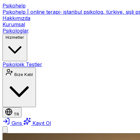
Psikohelp
Psikohelp | online terapi- istanbul psikolog, türkiye, şişli 
Hakkımızda
Kurumsal
Psikologlar
Hizmetler
Psikolojik Testler
Bize Katıl
TR
Giriş
Kayıt Ol