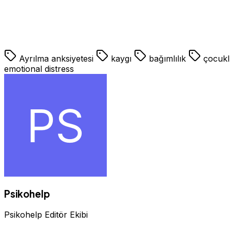
anksiyete,Ayrılma Anksiyetesi,çocuk,kaygı
anksiyete,Ayrılma Anksiyetesi,çocuk,kaygı
istanbul psikolo
ücretleri,istanbul psikolog çağrışım
Ayrılma anksiyetesi
kaygı
bağımlılık
çocukl
emotional distress
Psikohelp
Psikohelp Editör Ekibi