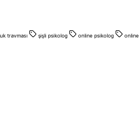
g,beşiktaş psikolog,şişli psikolog,online terapi,online psiko
uk travması
şişli psikolog
online psikolog
online