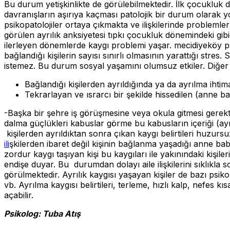
Bu durum yetişkinlikte de görülebilmektedir. İlk çocuklu
davranışların aşırıya kaçması patolojik bir durum olarak yo
psikopatolojiler ortaya çıkmakta ve ilişkilerinde probleml
görülen ayrılık anksiyetesi tıpkı çocukluk dönemindeki gi
ilerleyen dönemlerde kaygı problemi yaşar. mecidiyeköy p
bağlandığı kişilerin sayısı sınırlı olmasının yarattığı stres.
istemez. Bu durum sosyal yaşamını olumsuz etkiler. Diğer yand
Bağlandığı kişilerden ayrıldığında ya da ayrılma ih
Tekrarlayan ve ısrarcı bir şekilde hissedilen (anne
-Başka bir şehre iş görüşmesine veya okula gitmesi gerekt
dalma güçlükleri kabuslar görme bu kabusların içeriği (ayrı
kişilerden ayrıldıktan sonra çıkan kaygı belirtileri huzursu
ili
şkilerden ibaret değil kişinin bağlanma yaşadığı anne baba
zordur kaygı taşıyan kişi bu kaygıları ile yakınındaki kişile
endişe duyar. Bu durumdan dolayı aile ilişkilerini sıklıkla so
görülmektedir. Ayrılık kaygısı yaşayan kişiler de bazı psi
vb.
Ayrılma kaygısı belirtileri, terleme, hızlı kalp, nefes kıs
açabilir.
Psikolog: Tuba Atış
anksiyete,Ayrılma Anksiyetesi,çocu