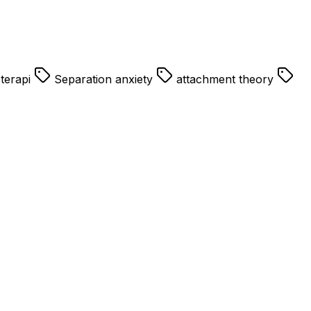
log,en iyi psikolog,tavsiye psikolog,psikolog
 terapi
Separation anxiety
attachment theory