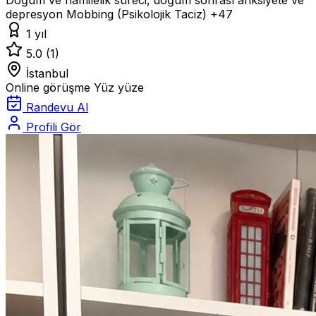
depresyon
Mobbing (Psikolojik Taciz)
+47
1 yıl
5.0
(1)
İstanbul
Online görüşme
Yüz yüze
Randevu Al
Profili Gör