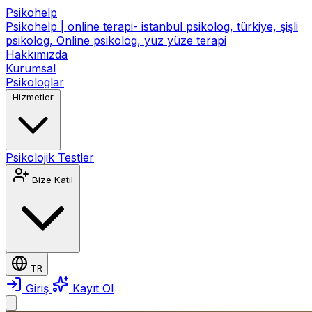
Psikohelp
Psikohelp | online terapi- istanbul psikolog, türkiye, şişli
psikolog, Online psikolog, yüz yüze terapi
Hakkımızda
Kurumsal
Psikologlar
Hizmetler
Psikolojik Testler
Bize Katıl
TR
Giriş
Kayıt Ol