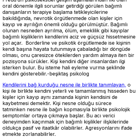
oral dönemle ilgili sorunlar getirdiği görülen bağımlı
danışanların terapiye başlama tetikleyicilerine
bakıldığında, nevrotik örgütlenmede olan kişiler için
kayıp ve ayrılığın önemli olduğu görülmüştür. Bağımlı
olunan nesneden ayrılma, ölüm, emeklilik gibi kayıplar
bağımlı kişiliklerin kendilerini aciz ve güçsüz hissetmesine
yol açar. Borderline ve psikotik örgütlemede ise kişinin
kendi başına hayata tutunmaya çabaladığı bir döngüde
olması, onu çaresizce ötekilerden yardım almaya iten bir
pozisyona sürükler. Kişi kendini diğer insanlardan ilgi
isterken bulur. Bu isteme hali eyleme vurma şeklinde
kendini gösterebilir.-beşiktaş psikolog
Kendilerini bağ kurduğu nesne ile birlikte tanımlayan,
o
kişi ile birlikte kendini yeterli ve tamamlanmış hisseden bu
kişiler için kayıp aynı zamanda kişinin kendisini de
kaybetmesi demektir. Kişi nesne olduğu sürece
tatminken nesne ile bağın kopmasıyla birlikte psikolojik
semptomlar ortaya çıkmaya başlar. Bu acı verici
deneyimden kaçınmak için bağımlı kişilikler ilişkilerinde
oldukça pasif ve itaatkâr olabilirler. Agresyonlarını ifade
etmekte zorlanabilirler.