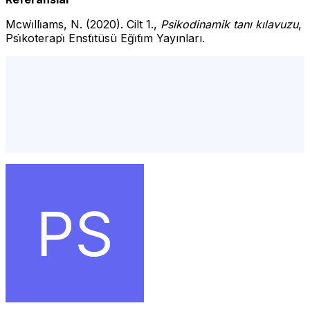
Mcwi̇lli̇ams, N. (2020). Cilt 1.,
Psikodinamik tanı kılavuzu
,
Psi̇koterapi̇ Ensti̇tüsü Eği̇ti̇m Yayınları.
bağımlı karakter, özerklik, freud, oral dönem, istanbul
psikolog,şişli psikolog,istanbul psikolog tavsiye,istanbul
en iyi psikolog,istanbul psikolog ücretleri, istanbul
avrupa yakası psikolog,online psikolog, ücretsiz
psikolog, istanbul psikolog önerisi,psikolog randevu,yüz
yüze psikolog,online terapi, psikolojik destek, ücretsiz
psikolojik destek