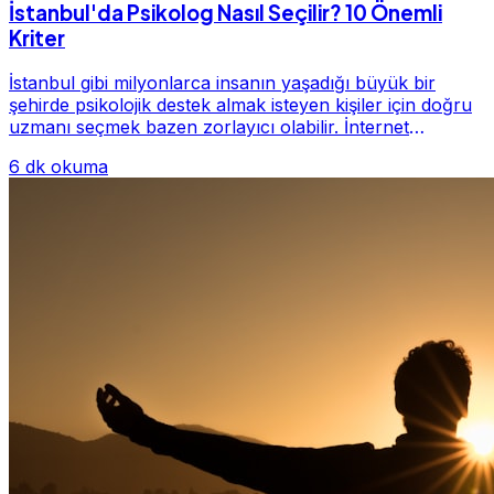
İstanbul'da Psikolog Nasıl Seçilir? 10 Önemli
Kriter
İstanbul gibi milyonlarca insanın yaşadığı büyük bir
şehirde psikolojik destek almak isteyen kişiler için doğru
uzmanı seçmek bazen zorlayıcı olabilir. İnternet
üzerinde yüzlerce farklı İstanbul psiko...
6 dk okuma