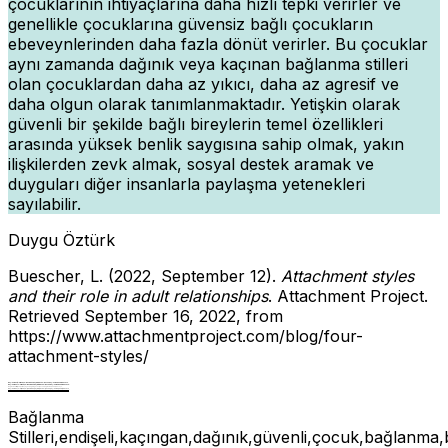
çocuklarının ihtiyaçlarına daha hızlı tepki verirler ve
genellikle çocuklarına güvensiz bağlı çocukların
ebeveynlerinden daha fazla dönüt verirler. Bu çocuklar
aynı zamanda dağınık veya kaçınan bağlanma stilleri
olan çocuklardan daha az yıkıcı, daha az agresif ve
daha olgun olarak tanımlanmaktadır. Yetişkin olarak
güvenli bir şekilde bağlı bireylerin temel özellikleri
arasında yüksek benlik saygısına sahip olmak, yakın
ilişkilerden zevk almak, sosyal destek aramak ve
duyguları diğer insanlarla paylaşma yetenekleri
sayılabilir.
Duygu Öztürk
Buescher, L. (2022, September 12).
Attachment styles
and their role in adult relationships
. Attachment Project.
Retrieved September 16, 2022, from
https://www.attachmentproject.com/blog/four-
attachment-styles/
Bağlanma Stilleri,endişeli,kaçıngan,dağınık,güvenli,çocuk,bağlanma,bakıcı,ebeveyn,
Bağlanma Stilleri,endişeli,kaçıngan,dağınık,güvenli,çocuk,bağlanma,bakıcı,ebeveyn,
Bağlanma Stilleri,endişeli,kaçıngan,dağınık,güvenli,çocuk,bağlanma,bakıcı,ebeveyn,
Bağlanma Stilleri,endişeli,kaçıngan,dağınık,güvenli,çocuk,bağlanma,bakıcı,ebeveyn,
Bağlanma Stilleri,endişeli,kaçıngan,dağınık,güvenli,çocuk,bağlanma,bakıcı,ebeveyn,
Bağlanma
Stilleri,endişeli,kaçıngan,dağınık,güvenli,çocuk,bağlanma