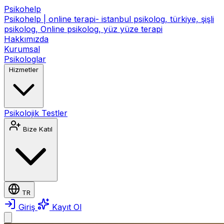
Psikohelp
Psikohelp | online terapi- istanbul psikolog, türkiye, şişli
psikolog, Online psikolog, yüz yüze terapi
Hakkımızda
Kurumsal
Psikologlar
Hizmetler
Psikolojik Testler
Bize Katıl
TR
Giriş
Kayıt Ol