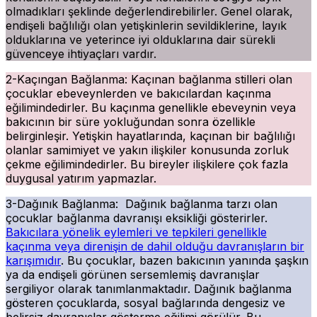
olmadıkları şeklinde değerlendirebilirler. Genel olarak,
endişeli bağlılığı olan yetişkinlerin sevildiklerine, layık
olduklarına ve yeterince iyi olduklarına dair sürekli
güvenceye ihtiyaçları vardır.
2-Kaçıngan Bağlanma: Kaçınan bağlanma stilleri olan
çocuklar ebeveynlerden ve bakıcılardan kaçınma
eğilimindedirler. Bu kaçınma genellikle ebeveynin veya
bakıcının bir süre yokluğundan sonra özellikle
belirginleşir. Yetişkin hayatlarında, kaçınan bir bağlılığı
olanlar samimiyet ve yakın ilişkiler konusunda zorluk
çekme eğilimindedirler. Bu bireyler ilişkilere çok fazla
duygusal yatırım yapmazlar.
3-Dağınık Bağlanma: Dağınık bağlanma tarzı olan
çocuklar bağlanma davranışı eksikliği gösterirler.
Bakıcılara yönelik eylemleri ve tepkileri genellikle
kaçınma veya direnişin de dahil olduğu davranışların bir
karışımıdır
. Bu çocuklar, bazen bakıcının yanında şaşkın
ya da endişeli görünen sersemlemiş davranışlar
sergiliyor olarak tanımlanmaktadır. Dağınık bağlanma
gösteren çocuklarda, sosyal bağlarında dengesiz ve
belirsiz davranışlar gösterme eğilimi görülür. Bu