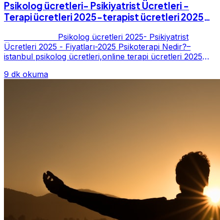
Psikolog ücretleri- Psikiyatrist Ücretleri -
Terapi ücretleri 2025-terapist ücretleri 2025-
Fiyatları-2025
Psikolog ücretleri 2025- Psikiyatrist
Ücretleri 2025 - Fiyatları-2025 Psikoterapi Nedir?–
istanbul psikolog ücretleri,online terapi ücretleri 2025
Psikoterapi genelde danışan ter...
9 dk okuma