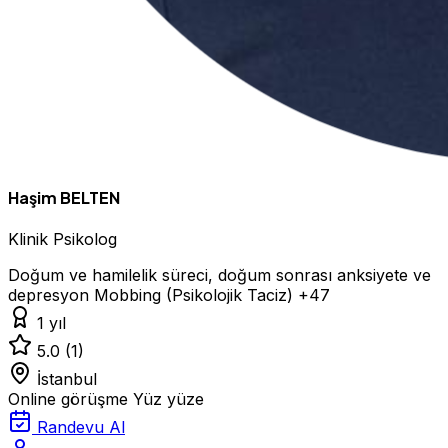
Haşim BELTEN
Klinik Psikolog
Doğum ve hamilelik süreci, doğum sonrası anksiyete ve
depresyon
Mobbing (Psikolojik Taciz)
+47
1 yıl
5.0
(1)
İstanbul
Online görüşme
Yüz yüze
Randevu Al