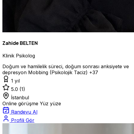
Zahide BELTEN
Klinik Psikolog
Doğum ve hamilelik süreci, doğum sonrası anksiyete ve
depresyon
Mobbing (Psikolojik Taciz)
+37
1 yıl
5.0
(1)
İstanbul
Online görüşme
Yüz yüze
Randevu Al
Profili Gör