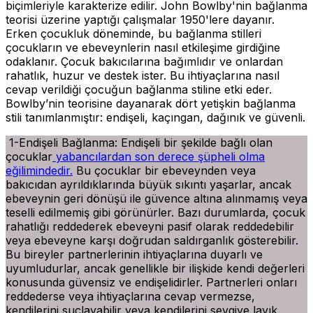
biçimleriyle karakterize edilir. John Bowlby'nin bağlanma
teorisi üzerine yaptığı çalışmalar 1950'lere dayanır.
Erken çocukluk döneminde, bu bağlanma stilleri
çocukların ve ebeveynlerin nasıl etkileşime girdiğine
odaklanır. Çocuk bakıcılarına bağımlıdır ve onlardan
rahatlık, huzur ve destek ister. Bu ihtiyaçlarına nasıl
cevap verildiği çocuğun bağlanma stiline etki eder.
Bowlby’nin teorisine dayanarak dört yetişkin bağlanma
stili tanımlanmıştır: endişeli, kaçıngan, dağınık ve güvenli.
1-Endişeli Bağlanma: Endişeli bir şekilde bağlı olan
çocuklar
yabancılardan son derece şüpheli olma
eğilimindedir.
Bu çocuklar bir ebeveynden veya
bakıcıdan ayrıldıklarında büyük sıkıntı yaşarlar, ancak
ebeveynin geri dönüşü ile güvence altına alınmamış veya
teselli edilmemiş gibi görünürler. Bazı durumlarda, çocuk
rahatlığı reddederek ebeveyni pasif olarak reddedebilir
veya ebeveyne karşı doğrudan saldırganlık gösterebilir.
Bu bireyler partnerlerinin ihtiyaçlarına duyarlı ve
uyumludurlar, ancak genellikle bir ilişkide kendi değerleri
konusunda güvensiz ve endişelidirler. Partnerleri onları
reddederse veya ihtiyaçlarına cevap vermezse,
kendilerini suçlayabilir veya kendilerini sevgiye layık