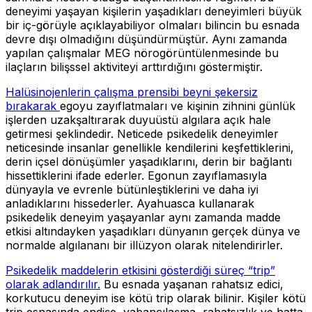
deneyimi yaşayan kişilerin yaşadıkları deneyimleri büyük
bir iç-görüyle açıklayabiliyor olmaları bilincin bu esnada
devre dışı olmadığını düşündürmüştür. Aynı zamanda
yapılan çalışmalar MEG nörogörüntülenmesinde bu
ilaçların bilişssel aktiviteyi arttırdığını göstermiştir.
Halüsinojenlerin çalışma prensibi beyni şekersiz
bırakarak
egoyu zayıflatmaları ve kişinin zihnini günlük
işlerden uzakşaltırarak duyuüstü algılara açık hale
getirmesi şeklindedir. Neticede psikedelik deneyimler
neticesinde insanlar genellikle kendilerini keşfettiklerini,
derin içsel dönüşümler yaşadıklarını, derin bir bağlantı
hissettiklerini ifade ederler. Egonun zayıflamasıyla
dünyayla ve evrenle bütünleştiklerini ve daha iyi
anladıklarını hissederler. Ayahuasca kullanarak
psikedelik deneyim yaşayanlar aynı zamanda madde
etkisi altındayken yaşadıkları dünyanın gerçek dünya ve
normalde algılananı bir illüzyon olarak nitelendirirler.
Psikedelik maddelerin etkisini gösterdiği süreç “trip”
olarak adlandırılır.
Bu esnada yaşanan rahatsız edici,
korkutucu deneyim ise kötü trip olarak bilinir. Kişiler kötü
trip esnasında endişe, yabancılaşma, rahatsızlık ve hatta