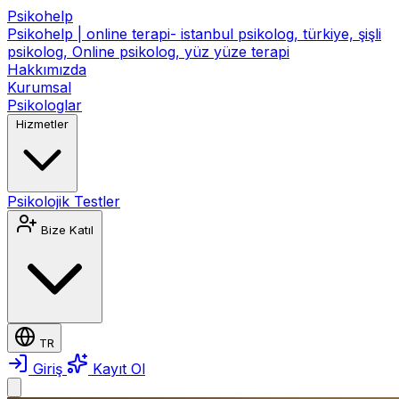
Psikohelp
Psikohelp | online terapi- istanbul psikolog, türkiye, şişli
psikolog, Online psikolog, yüz yüze terapi
Hakkımızda
Kurumsal
Psikologlar
Hizmetler
Psikolojik Testler
Bize Katıl
TR
Giriş
Kayıt Ol