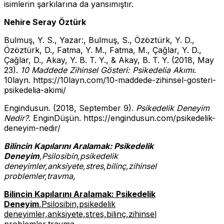
isimlerin şarkılarına da yansımıştır.
Nehire Seray Öztürk
Bulmuş, Y. S., Yazar:, Bulmuş, S., Özöztürk, Y. D.,
Özöztürk, D., Fatma, Y. M., Fatma, M., Çağlar, Y. D.,
Çağlar, D., Akay, Y. B. T. Y., & Akay, B. T. Y. (2018, May
23).
10 Maddede Zihinsel Gösteri: Psikedelia Akımı
.
10layn. https://10layn.com/10-maddede-zihinsel-gosteri-
psikedelia-akimi/
Engindusun. (2018, September 9).
Psikedelik Deneyim
Nedir?
. EnginDüşün. https://engindusun.com/psikedelik-
deneyim-nedir/
Bilincin Kapılarını Aralamak: Psikedelik
Deneyim
,Psilosibin,psikedelik
deneyimler,anksiyete,stres,bilinç,zihinsel
problemler,travma,
Bilincin Kapılarını Aralamak: Psikedelik
Deneyim
,Psilosibin,psikedelik
deneyimler,anksiyete,stres,bilinç,zihinsel
problemler,travma,