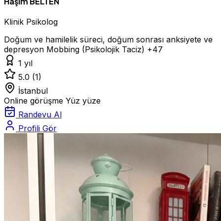
Haşim BELTEN
Klinik Psikolog
Doğum ve hamilelik süreci, doğum sonrası anksiyete ve
depresyon
Mobbing (Psikolojik Taciz)
+47
1 yıl
5.0
(1)
İstanbul
Online görüşme
Yüz yüze
Randevu Al
Profili Gör