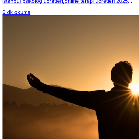
istanbul psikolog ücretleri,online terapi ücretleri 2025
Psikoterapi genelde danışan ter...
9 dk okuma