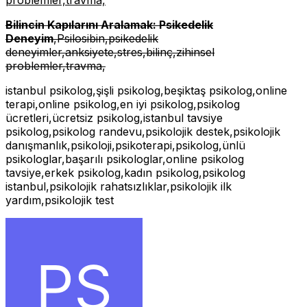
Bilincin Kapılarını Aralamak: Psikedelik
Deneyim
,Psilosibin,psikedelik
deneyimler,anksiyete,stres,bilinç,zihinsel
problemler,travma,
istanbul psikolog,şişli psikolog,beşiktaş psikolog,online
terapi,online psikolog,en iyi psikolog,psikolog
ücretleri,ücretsiz psikolog,istanbul tavsiye
psikolog,psikolog randevu,psikolojik destek,psikolojik
danışmanlık,psikoloji,psikoterapi,psikolog,ünlü
psikologlar,başarılı psikologlar,online psikolog
tavsiye,erkek psikolog,kadın psikolog,psikolog
istanbul,psikolojik rahatsızlıklar,psikolojik ilk
yardım,psikolojik test