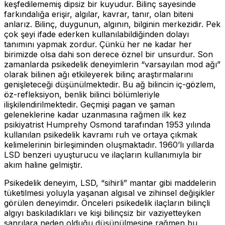
keşfedilememiş dipsiz bir kuyudur. Bilinç sayesinde
farkındalığa erişir, algılar, kavrar, tanır, olan biteni
anlarız. Bilinç, duygunun, algının, bilginin merkezidir. Pek
çok şeyi ifade ederken kullanılabildiğinden dolayı
tanımını yapmak zordur. Çünkü her ne kadar her
birimizde olsa dahi son derece öznel bir unsurdur. Son
zamanlarda psikedelik deneyimlerin “varsayılan mod ağı”
olarak bilinen ağı etkileyerek bilinç araştırmalarını
genişleteceği düşünülmektedir. Bu ağ bilincin iç-gözlem,
öz-refleksiyon, benlik bilinci bölümleriyle
ilişkilendirilmektedir. Geçmişi pagan ve şaman
geleneklerine kadar uzanmasına rağmen ilk kez
psikiyatrist Humprehy Osmond tarafından 1953 yılında
kullanılan psikedelik kavramı ruh ve ortaya çıkmak
kelimelerinin birleşiminden oluşmaktadır. 1960’lı yıllarda
LSD benzeri uyuşturucu ve ilaçların kullanımıyla bir
akım haline gelmiştir.
Psikedelik deneyim, LSD, “sihirli” mantar gibi maddelerin
tüketilmesi yoluyla yaşanan algısal ve zihinsel değişikler
görülen deneyimdir. Önceleri psikedelik ilaçların bilinçli
algıyı baskıladıkları ve kişi bilinçsiz bir vaziyetteyken
sanrılara neden olduğu düşünülmesine rağmen bu