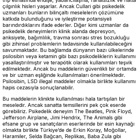
çılgınlık hisleri yaşarlar. Ancak Cullari gibi psikedelik
uzmanları bunların bilinçaltı meselelerin çözümüne
katkıda bulunduğunu ve iyileştirme potansiyeli
barındırdıklarını ifade ederler. Diğer kimi uzmanlar da
psikedelik deneyimlerin klinik alanda depresyon,
anksiyete, bağımlılık, travma sonrası stres bozukluğu
gibi zihinsel problemlerin tedavisinde kullanılabileceğini
savunmaktadır. Bu bağlamda dünyanın bazı ülkelerinde
psilosibin veya ketamin gibi bazı psikodeliklerin kullanımı
yasallaştırılmıştır ve terapötik olarak kullanımları teşvik
edilmektedir. Ancak bu maddelerin güvenlikli bir ortamda
ve bir uzman eşliğinde kullanılmaları önerilmektedir.
Psilosibin, LSD illegal maddeler olmakla birlikte kullanımı
hapis cezasıyla sonuçlanabilir.
Bu maddelerin klinikte kullanılması hala tartışılan bir
meseledir. Ancak sanatta temsillerini pek çok eserde
görebiliriz. Psikedelik deneyim The Beatles, Pink Floyd,
Jefferson Airplane, Jimi Hendrix, The Animals gibi
efsane grup ve sanatçıların eserlerinde bir esin kaynağı
olmakta birlikte Türkiye’de de Erkin Koray, Moğollar,
Haramiler, Selda Bağcan, Replikas, Baba Zula gibi