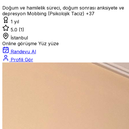
Doğum ve hamilelik süreci, doğum sonrası anksiyete ve
depresyon
Mobbing (Psikolojik Taciz)
+37
1 yıl
5.0
(1)
İstanbul
Online görüşme
Yüz yüze
Randevu Al
Profili Gör