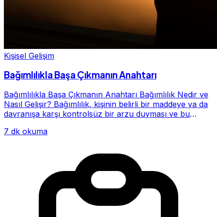
Kişisel Gelişim
Bağımlılıkla Başa Çıkmanın Anahtarı
Bağımlılıkla Başa Çıkmanın Anahtarı Bağımlılık Nedir ve
Nasıl Gelişir? Bağımlılık, kişinin belirli bir maddeye ya da
davranışa karşı kontrolsüz bir arzu duyması ve bu
alışkanlığın giderek hayatının me...
7 dk okuma