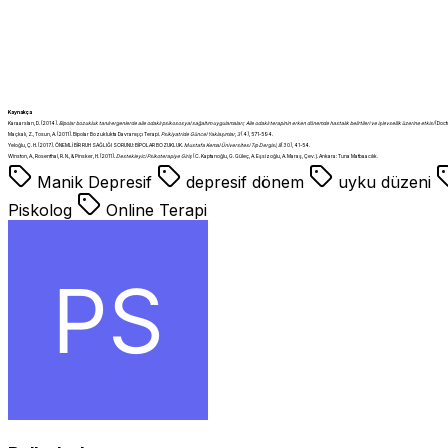
Kaynakça
Karaarslan, D. (2014).
Bipolar bozukluk tanılı ergenlerde aile odaklı psikososyal sağaltım uygulamaları; Aile odaklı terapinin erken dönemde hastalık belirtileri ve işlevsellik üzerine etkisi
(Docto
Maçkalı, Z., Tosun, A. (2011). Bipolar Bozuklukta Davranışçı Terapi.
Psikiyatride Güncel Yaklaşımlar
,
3
(4), 571-594.
Yeloğlu, Ç. H. (2017). ÖNEMLİ BİR RUH SAĞLIĞI SORUNU: BİPOLAR BOZUKLUK.
Mustafa Kemal Üniversitesi Tıp Dergisi
,
8
(30), 41-54.
Winston, A., Rosenthal, R. N., & Pinsker, H. (2011).
Destekleyici Psikoterapiye Giriş
(C. Kaptanoğlu, G. Güleç, A. Eşsizoğlu, A. Maraş, Çev.). Ankara: Tuna Matbaacılık.
Manik Depresif
depresif dönem
uyku düzeni
Piskolog
Online Terapi