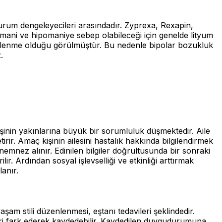
durum dengeleyecileri arasındadır. Zyprexa, Rexapin,
da mani ve hipomaniye sebep olabileceği için genelde lityum
inelenme olduğu görülmüştür. Bu nedenle bipolar bozukluk
.
e kişinin yakınlarına büyük bir sorumluluk düşmektedir. Aile
irir. Amaç kişinin ailesini hastalık hakkında bilgilendirmek
nemnez alınır. Edinilen bilgiler doğrultusunda bir sonraki
r. Ardından sosyal işlevselliği ve etkinliği arttırmak
anır.
şam stili düzenlenmesi, eştanı tedavileri şeklindedir.
eri fark ederek kaydedebilir. Kaydedilen duygudurumuna