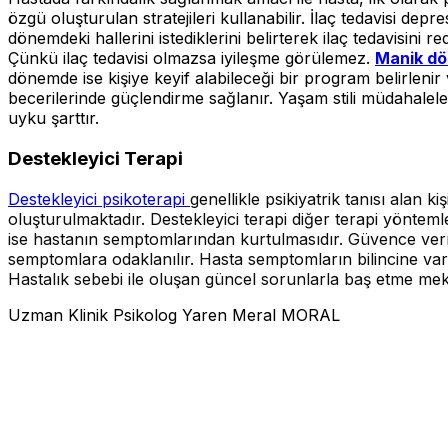
özgü oluşturulan stratejileri kullanabilir. İlaç tedavisi d
dönemdeki hallerini istediklerini belirterek ilaç tedavisini 
Çünkü ilaç tedavisi olmazsa iyileşme görülemez.
Manik d
dönemde ise kişiye keyif alabileceği bir program belirlenir
becerilerinde güçlendirme sağlanır. Yaşam stili müdahalel
uyku şarttır.
Destekleyici Terapi
Destekleyici psikoterapi
genellikle psikiyatrik tanısı alan k
oluşturulmaktadır. Destekleyici terapi diğer terapi yöntem
ise hastanın semptomlarından kurtulmasıdır. Güvence verm
semptomlara odaklanılır. Hasta semptomların bilincine vardı
Hastalık sebebi ile oluşan güncel sorunlarla baş etme mekan
Uzman Klinik Psikolog Yaren Meral MORAL