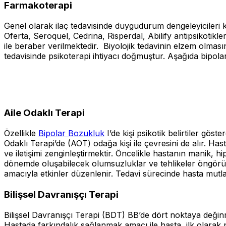
Farmakoterapi
Genel olarak ilaç tedavisinde duygudurum dengeleyicileri 
Oferta, Seroquel, Cedrina, Risperdal, Abilify antipsikotikl
ile beraber verilmektedir. Biyolojik tedavinin elzem olm
tedavisinde psikoterapi ihtiyacı doğmuştur. Aşağıda bipola
Aile Odaklı Terapi
Özellikle
Bipolar Bozukluk
I’de kişi psikotik belirtiler gös
Odaklı Terapi’de (AOT) odağa kişi ile çevresini de alır. Has
ve iletişimi zenginleştirmektir. Öncelikle hastanın manik, 
dönemde oluşabilecek olumsuzluklar ve tehlikeler öngörülür. 
amacıyla etkinler düzenlenir. Tedavi sürecinde hasta mutla
Bilişsel Davranışçı Terapi
Bilişsel Davranışçı Terapi (BDT) BB’de dört noktaya değinme
Hastada farkındalık sağlanmak amacı ile hasta, ilk olara