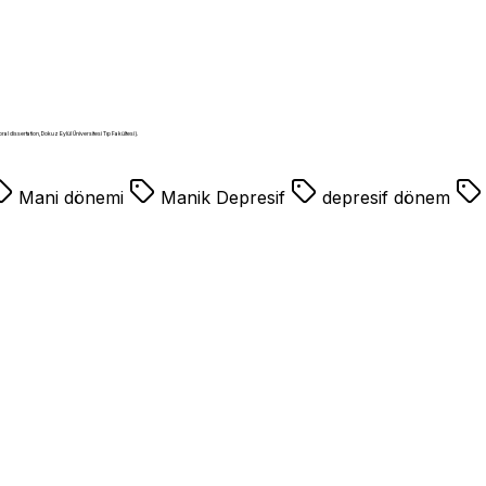
ral dissertation, Dokuz Eylül Üniversitesi Tıp Fakültesi).
Mani dönemi
Manik Depresif
depresif dönem