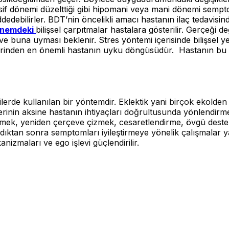
epresif dönemi düzelttiği gibi hipomani veya mani dönemi sem
reddedebilirler. BDT’nin öncelikli amacı hastanın ilaç tedavis
önemdeki
bilişsel çarpıtmalar hastalara gösterilir. Gerçeği de
 ve buna uyması beklenir. Stres yöntemi içerisinde bilişsel 
erinden en önemli hastanın uyku döngüsüdür. Hastanın bu sür
işilerde kullanılan bir yöntemdir. Eklektik yani birçok ekolden
lerinin aksine hastanın ihtiyaçları doğrultusunda yönlendirm
ek, yeniden çerçeve çizmek, cesaretlendirme, övgü destekle
ktan sonra semptomları iyileştirmeye yönelik çalışmalar yapıl
izmaları ve ego işlevi güçlendirilir.