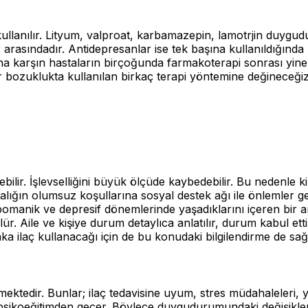
kullanılır. Lityum, valproat, karbamazepin, lamotrjin duygu
er arasındadır. Antidepresanlar ise tek başına kullanıldığın
asına karşın hastaların birçoğunda farmakoterapi sonrası y
r bozuklukta kullanılan birkaç terapi yöntemine değineceğiz
terebilir. İşlevselliğini büyük ölçüde kaybedebilir. Bu nedenl
talığın olumsuz koşullarına sosyal destek ağı ile önlemler get
hipomanik ve depresif dönemlerinde yaşadıklarını içeren bir a
Aile ve kişiye durum detaylıca anlatılır, durum kabul ettirili
ka ilaç kullanacağı için de bu konudaki bilgilendirme de sağl
ktedir. Bunlar; ilaç tedavisine uyum, stres müdahaleleri, ya
k psikoeğitimden geçer. Böylece duygudurumundaki değişikl