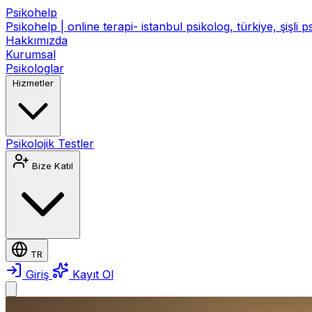
Psikohelp
Psikohelp | online terapi- istanbul psikolog, türkiye, şişli 
Hakkımızda
Kurumsal
Psikologlar
Hizmetler
Psikolojik Testler
Bize Katıl
TR
Giriş
Kayıt Ol