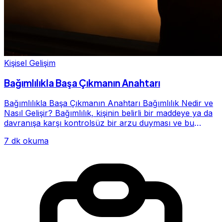
Kişisel Gelişim
Bağımlılıkla Başa Çıkmanın Anahtarı
Bağımlılıkla Başa Çıkmanın Anahtarı Bağımlılık Nedir ve
Nasıl Gelişir? Bağımlılık, kişinin belirli bir maddeye ya da
davranışa karşı kontrolsüz bir arzu duyması ve bu
alışkanlığın giderek hayatının me...
7 dk okuma