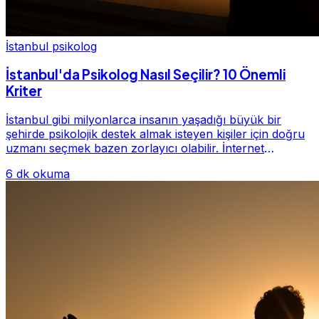
İstanbul psikolog
İstanbul'da Psikolog Nasıl Seçilir? 10 Önemli
Kriter
İstanbul gibi milyonlarca insanın yaşadığı büyük bir
şehirde psikolojik destek almak isteyen kişiler için doğru
uzmanı seçmek bazen zorlayıcı olabilir. İnternet
üzerinde yüzlerce farklı İstanbul psiko...
6 dk okuma