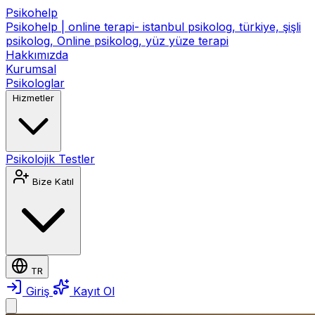
Psikohelp
Psikohelp | online terapi- istanbul psikolog, türkiye, şişli
psikolog, Online psikolog, yüz yüze terapi
Hakkımızda
Kurumsal
Psikologlar
Hizmetler
Psikolojik Testler
Bize Katıl
TR
Giriş
Kayıt Ol