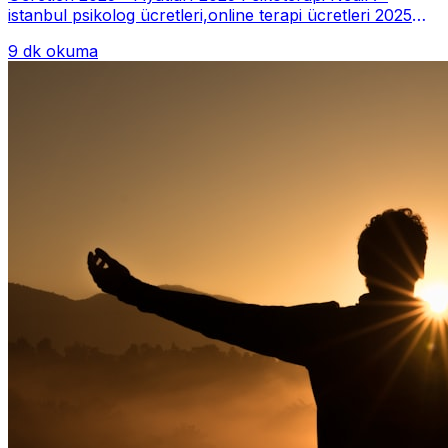
istanbul psikolog ücretleri,online terapi ücretleri 2025
Psikoterapi genelde danışan ter...
9 dk okuma