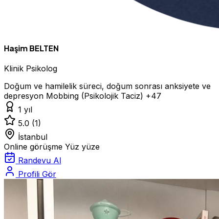
Haşim BELTEN
Klinik Psikolog
Doğum ve hamilelik süreci, doğum sonrası anksiyete ve
depresyon
Mobbing (Psikolojik Taciz)
+47
1 yıl
5.0
(1)
İstanbul
Online görüşme
Yüz yüze
Randevu Al
Profili Gör