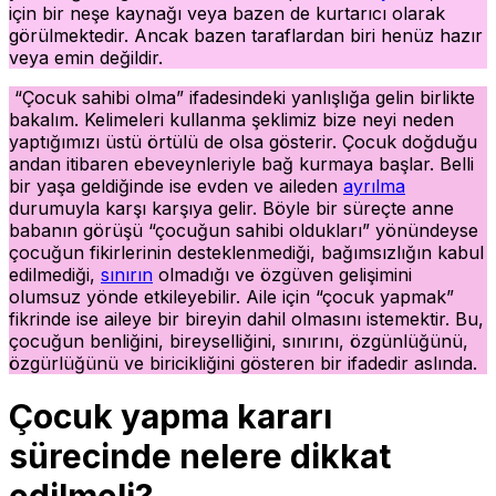
için bir neşe kaynağı veya bazen de kurtarıcı olarak
görülmektedir. Ancak bazen taraflardan biri henüz hazır
veya emin değildir.
“Çocuk sahibi olma” ifadesindeki yanlışlığa gelin birlikte
bakalım. Kelimeleri kullanma şeklimiz bize neyi neden
yaptığımızı üstü örtülü de olsa gösterir. Çocuk doğduğu
andan itibaren ebeveynleriyle bağ kurmaya başlar. Belli
bir yaşa geldiğinde ise evden ve aileden
ayrılma
durumuyla karşı karşıya gelir. Böyle bir süreçte anne
babanın görüşü “çocuğun sahibi oldukları” yönündeyse
çocuğun fikirlerinin desteklenmediği, bağımsızlığın kabul
edilmediği,
sınırın
olmadığı ve özgüven gelişimini
olumsuz yönde etkileyebilir. Aile için “çocuk yapmak”
fikrinde ise aileye bir bireyin dahil olmasını istemektir. Bu,
çocuğun benliğini, bireyselliğini, sınırını, özgünlüğünü,
özgürlüğünü ve biricikliğini gösteren bir ifadedir aslında.
Çocuk yapma kararı
sürecinde nelere dikkat
edilmeli?