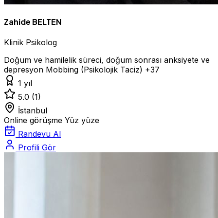
Zahide BELTEN
Klinik Psikolog
Doğum ve hamilelik süreci, doğum sonrası anksiyete ve
depresyon
Mobbing (Psikolojik Taciz)
+37
1 yıl
5.0
(1)
İstanbul
Online görüşme
Yüz yüze
Randevu Al
Profili Gör