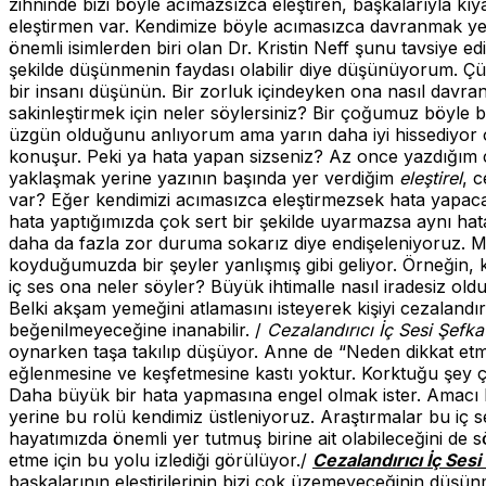
zihninde bizi böyle acımazsızca eleştiren, başkalarıyla kıy
eleştirmen var. Kendimize böyle acımasızca davranmak yer
önemli isimlerden biri olan Dr. Kristin Neff şunu tavsiye e
şekilde düşünmenin faydası olabilir diye düşünüyorum. Çü
bir insanı düşünün. Bir zorluk içindeyken ona nasıl davra
sakinleştirmek için neler söylersiniz? Bir çoğumuz böyle 
üzgün olduğunu anlıyorum ama yarın daha iyi hissediyor ol
konuşur. Peki ya hata yapan sizseniz? Az once yazdığım cü
yaklaşmak yerine yazının başında yer verdiğim
eleştirel
, 
var? Eğer kendimizi acımasızca eleştirmezsek hata yapacağı
hata yaptığımızda çok sert bir şekilde uyarmazsa aynı hatay
daha da fazla zor duruma sokarız diye endişeleniyoruz. M
koyduğumuzda bir şeyler yanlışmış gibi geliyor. Örneğin,
iç ses ona neler söyler? Büyük ihtimalle nasıl iradesiz ol
Belki akşam yemeğini atlamasını isteyerek kişiyi cezaland
beğenilmeyeceğine inanabilir. /
Cezalandırıcı İç Sesi Şefka
oynarken taşa takılıp düşüyor. Anne de “Neden dikkat 
eğlenmesine ve keşfetmesine kastı yoktur. Korktuğu şey ç
Daha büyük bir hata yapmasına engel olmak ister. Amacı ko
yerine bu rolü kendimiz üstleniyoruz. Araştırmalar bu iç s
hayatımızda önemli yer tutmuş birine ait olabileceğini de s
etme için bu yolu izlediği görülüyor./
Cezalandırıcı İç Ses
başkalarının eleştirilerinin bizi çok üzemeyeceğinin düşün