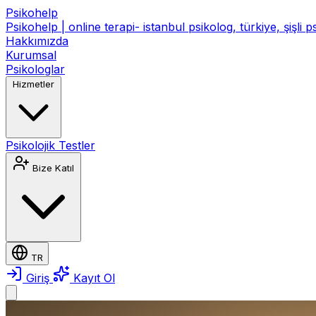
Psikohelp
Psikohelp | online terapi- istanbul psikolog, türkiye, şişli 
Hakkımızda
Kurumsal
Psikologlar
Hizmetler
Psikolojik Testler
Bize Katıl
TR
Giriş
Kayıt Ol