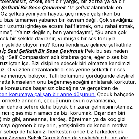
leranssız, öfkeli, sert bir yargıç, bir zorba ya da bir
i Şefkatli Bir Sese Çevirmek
Öz şefkat
alanındaki en
.” Öz şefkati yeni yeni hayata geçirmeye çalşırken bu
Bu bize tamamen yabancı bir kavram değil. Çok sevdiğiniz
bir üzüntü içindeyse acısını hafifletmek, onu rahatlatmak,
nme”, “Yalnız değilsin, ben yanındayım”, “Şu anda çok
cek bir şekilde davranır, yumuşak bir ses tonuyla
 şekilde oluyor mu? Konu kendimize gelince şefkatli ile
ı İç Sesi Şefkatli Bir Sese Çevirmek
Peki bu ses neden
ğı ‘Self Compassion’ adlı kitabına göre, eğer o ses bizi
z içten içe. Bizi disipline edecek biri olmazsa kendimizi
. O yüzden cezanlandırıcı ses yerine şefkatli bir ses
or ve menüye bakıyor. Tatlı bölümünü gördüğünde eleştirel
, hatta kimselerin onu beğenmeyeceğini anlatarak korkutur.
verme konusunda başarısız olacağına ve gerçekten de
den korumaya çalışan bir anne düşünün.
Çocuk bahçede
 Bu örnekte annenin, çocuğunun oyun oynamasına,
r dahaki sefere daha büyük bir zarar gelmesini istemez.
cı iç sesimizin amacı da bizi korumak. Dışarıdan biri
eğimiz gibi, anneanne, kardeş, öğretmen ya da koç gibi
mayı öğrenen bireylerin, yetişkinlikte de kendini motive
er sebep de hatamızı herkesten önce biz farkedersek
 Zeynep Selvili Çarmıklı’nın da söylediği gibi, en ağır