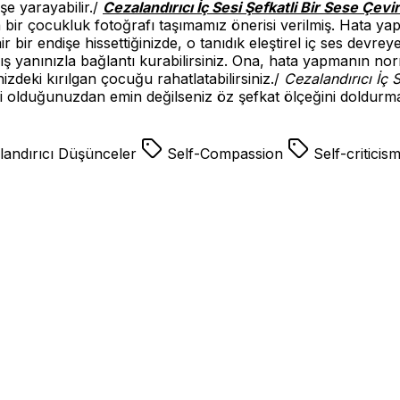
şe yarayabilir./
Cezalandırıcı İç Sesi Şefkatli Bir Sese Çev
ir çocukluk fotoğrafı taşımamız önerisi verilmiş. Hata yapt
bir endişe hissettiğinizde, o tanıdık eleştirel iç ses devre
ılmış yanınızla bağlantı kurabilirsiniz. Ona, hata yapmanın
zdeki kırılgan çocuğu rahatlatabilirsiniz./
Cezalandırıcı İç 
i olduğunuzdan emin değilseniz öz şefkat ölçeğini doldurma
andırıcı Düşünceler
Self-Compassion
Self-criticis