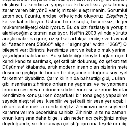
eleştiriyi biz kendimize yapıyoruz ki hazırlıksız yakalanm
zarar veren bir yönü var içimizdeki eleştirmenin. Soruml
zaten acı, üzüntü, endişe, öfke içinde oluyoruz.
Eleştirel i
kat ve kat arttırıyor. Üstüne bir de suçlu, beceriksiz, de
mükemmelliyetçi olabiliyoruz. Bu da bizi fazlasıyla yorup 
alabileceğimiz tatmini azaltıyor. Neff’in 2003 yılında yürütt
araştırmalarına göre, öz şefkat arttıkça, endişe ve travmatik
id="attachment_58860" align="alignright" width="268"]
Ce
bileşeni var: Birincisi kendimize sert ve kaba olmak yerine 
yaşadığını hatırlamak. Bu şekilde diğerleriyle bağlantı için
kendi kendize sarılmak, şefkatli bir dokunuş, öz şefkati te
Düşünme’ kitabında, artık modern insan olan bizlerin meta
düşünce geçtiğinde bunun bir düşünce olduğunu söyleyebili
farkettim” diyebiliriz. Çarmıklı’nın da bahsettiği gibi, Ju
gibi insanların zihninde onlara ne yapması ve ne yapmamas
tanrının sesi veya o dönemki liderlerinni sesi zannediyor
Kendimizle konuşurken özşefkatli bir tona geçiş yapabilm
sayede eleştirel sesi kısabilir ve şefkatli bir sese yer aça
olsun itaat etmek zorunda değiliz. Zihnimizin bize söyledi
kararını verme becerisine sahibiz. Zihniniz, size ne zaman
onun karşısına daha bilge, sizin neden acı çektiğinizi anlayan
duyduğunda, sizi korumaya çalıştığı için ona teşekkür edip,