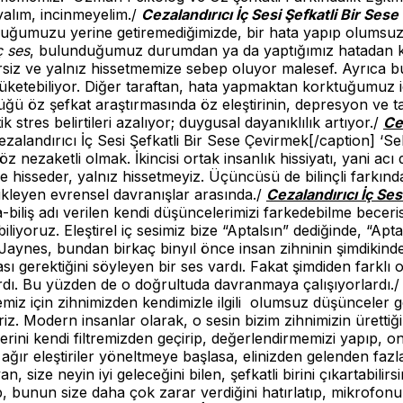
ayalım, incinmeyelim./
Cezalandırıcı İç Sesi Şefkatli Bir Ses
uluğumuzu yerine getiremediğimizde, bir hata yapıp olumsuz
ç ses
, bulunduğumuz durumdan ya da yaptığımız hatadan kay
ğersiz ve yalnız hissetmemize sebep oluyor malesef. Ayrıca 
tüketebiliyor. Diğer taraftan, hata yapmaktan korktuğumuz iç
üğü öz şefkat araştırmasında öz eleştirinin, depresyon ve tatm
 stres belirtileri azalıyor; duygusal dayanıklılık artıyor./
Ce
zalandırıcı İç Sesi Şefkatli Bir Sese Çevirmek[/caption] ‘S
öz nezaketli olmak. İkincisi ortak insanlık hissiyatı, yani a
de hisseder, yalnız hissetmeyiz. Üçüncüsü de bilinçli farkınd
tikleyen evrensel davranışlar arasında./
Cezalandırıcı İç Se
-biliş adı verilen kendi düşüncelerimizi farkedebilme bece
yoruz. Eleştirel iç sesimiz bize “Aptalsın” dediğinde, “Apt
lian Jaynes, bundan birkaç binyıl önce insan zihninin şimdiki
ı gerektiğini söyleyen bir ses vardı. Fakat şimdiden farklı
lardı. Bu yüzden de o doğrultuda davranmaya çalışıyorlardı.
emiz için zihnimizden kendimizle ilgili olumsuz düşünceler
biliriz. Modern insanlar olarak, o sesin bizim zihnimizin üret
klerini kendi filtremizden geçirip, değerlendirmemizi yapıp
 ağır eleştiriler yöneltmeye başlasa, elinizden gelenden faz
, size neyin iyi geleceğini bilen, şefkatli birini çıkartabilirs
 bunun size daha çok zarar verdiğini hatırlatıp, mikrofonu t