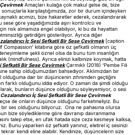
e Çevirmek
Amaçları kulağa çok makul gelse de, bize
 sonuçlarla karşılaştığımızda, zor bir durum içindeyken
naklı acımızı, bize hakaretler ederek, cezalandırarak
bu sese göre yaşadığımızda aşırı kontrolcü ve
in risk almamıza engel olabiliyor, ki bu da hayattan
insizliği getirdiğini gösteriliyor. Ayrıca diğer
zalandırıcı İç Sesi Şefkatli Bir Sese Çevirmek
[caption
elf Compassion’ kitabına göre öz şefkatli olmanın üç
cı deneyimleme şekli öznel olsa da bunu tüm insanlığın
alık (mindfulness). Ayrıca elinizi kalbinize koymak, hatta
si Şefkatli Bir Sese Çevirmek
Çarmıklı (2018) ‘Pembe Fili
risine sahip olduğumuzdan bahsediyor. Aklımızdan bir
al olduğuma dair bir düşüncenin zihnimden geçtiğini
nden farklı olduğunu iddia ediyor. O zaman da şimdi olduğu
 olarak, bunların düşünce olduğunu söyleyemiyor, o sesi
/
Cezalandırıcı İç Sesi Şefkatli Bir Sese Çevirmek
 geçse de onların düşünce olduğunu farketmeliyiz. Bu
tiği bir ses olduğunu biliyoruz. Ona ne pahasına olursa
, onun bize söylediklerine göre davranıp davranmama
lasını talep etse, en ufak hatada size ceza kesmeye kalksa,
iniz. Bunu yaparken öz şefkatli yanınız, eletirel iç sesinizi
ekrar kendi eline alabilir. Kendinize, düşüncelerin size