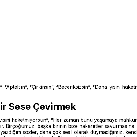
n”, “Aptalsın”, “Çirkinsin”, “Beceriksizsin”, “Daha iyisini
 Bir Sese Çevirmek
ha iyisini haketmiyorsun”, “Her zaman bunu yaşamaya mahkums
ır. Birçoğumuz, başka birinin bize hakaretler savurmasına,
azdığım sözler, daha çok sesli olarak duymadığımız, kendi