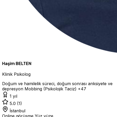
Haşim BELTEN
Klinik Psikolog
Doğum ve hamilelik süreci, doğum sonrası anksiyete ve
depresyon
Mobbing (Psikolojik Taciz)
+47
1 yıl
5.0
(1)
İstanbul
Online görüşme
Yüz yüze