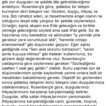
gibi zor duyguları ne şekilde dile getirebileceğimiz
anlatılıyor. Rosenberg’e göre, şiddetsiz bir iletişim
kurmanın dört bileşeni var: Gözlem, duygu, ihtiyaç ve
rica. Bizi rahatsız eden, iyi hissetmemize engel olanın ne
olduğunu tespit edip yargısız bir şekilde söylemeliyiz.
Örneğin, eşiniz akşam eve 8’de geleceğini ve birlikte
yemeğe gideceğinizi söyledi ama saat 9’da geldi. Siz de
hazırlanıp onu beklediniz ve aklınızdan “iş yerinde yine
gereksiz yere sorumluluk aldı”, “benimle olmayı
önemsemedi” gibi düşünceler geçiyor. Eğer eşiniz
geldiğinde ona “Sen asla sözünü tutmazsın”, “senin
ipinle kuyuya inilmez” gibi ifadeler kullanırsınız, bu
gözlem değil değerlendirme olur. Rosenberg’in
yaklaşımına göre söylenmesi gereken “Sözleştiğimiz
saatten 1 saat geç geldin.” olabilir. Bunu yapmak için de
düşüncelerinizin içinde kaybolmak yerine onlara belli bir
mesafeden bakabilmeniz gerekir. Objektif bir gözlemden
sonra şiddetsiz iletişimin ikinci bileşeni olan duygularımıza
odaklanmalıyız. Rosenberg’e göre, duygularımızı
ihtiyaçlarımızın karşılanıp karşılanmadığı belirler.
Duygular, altta yatan ihtiyaçlarımızın yansımasıdır.
İhtiyaçlarımız karşılandığında canlı, güvende, hoşnut,