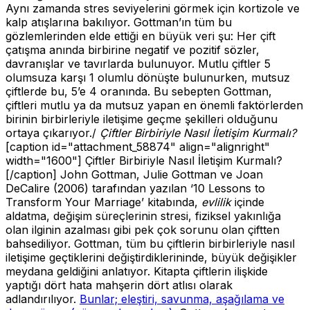
Aynı zamanda stres seviyelerini görmek için kortizole ve
kalp atışlarına bakılıyor. Gottman’ın tüm bu
gözlemlerinden elde ettiği en büyük veri şu: Her çift
çatışma anında birbirine negatif ve pozitif sözler,
davranışlar ve tavırlarda bulunuyor. Mutlu çiftler 5
olumsuza karşı 1 olumlu dönüşte bulunurken, mutsuz
çiftlerde bu, 5’e 4 oranında. Bu sebepten Gottman,
çiftleri mutlu ya da mutsuz yapan en önemli faktörlerden
birinin birbirleriyle iletişime geçme şekilleri olduğunu
ortaya çıkarıyor./
Çiftler Birbiriyle Nasıl İletişim Kurmalı?
[caption id="attachment_58874" align="alignright"
width="1600"]
Çiftler Birbiriyle Nasıl İletişim Kurmalı?
[/caption] John Gottman, Julie Gottman ve Joan
DeCalire (2006) tarafından yazılan ‘10 Lessons to
Transform Your Marriage’ kitabında,
evlilik
içinde
aldatma, değişim süreçlerinin stresi, fiziksel yakınlığa
olan ilginin azalması gibi pek çok sorunu olan çiftten
bahsediliyor. Gottman, tüm bu çiftlerin birbirleriyle nasıl
iletişime geçtiklerini değiştirdiklerininde, büyük değişikler
meydana geldiğini anlatıyor. Kitapta çiftlerin ilişkide
yaptığı dört hata mahşerin dört atlısı olarak
adlandırılıyor.
Bunlar; eleştiri, savunma, aşağılama ve