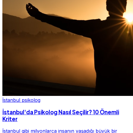
İstanbul psikolog
İstanbul'da Psikolog Nasıl Seçilir? 10 Önemli
Kriter
İstanbul gibi milyonlarca insanın yaşadığı büyük bir