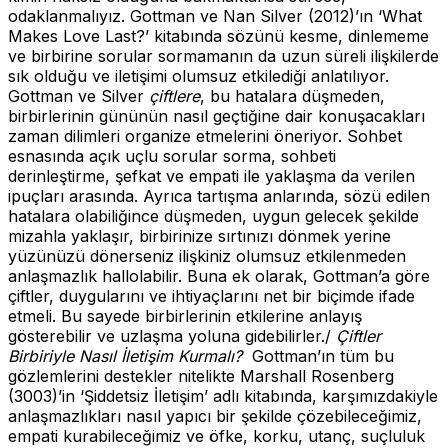
odaklanmalıyız. Gottman ve Nan Silver (2012)’ın ‘What
Makes Love Last?’ kitabında sözünü kesme, dinlememe
ve birbirine sorular sormamanın da uzun süreli ilişkilerde
sık olduğu ve iletişimi olumsuz etkilediği anlatılıyor.
Gottman ve Silver
çiftlere
, bu hatalara düşmeden,
birbirlerinin gününün nasıl geçtiğine dair konuşacakları
zaman dilimleri organize etmelerini öneriyor. Sohbet
esnasında açık uçlu sorular sorma, sohbeti
derinleştirme, şefkat ve empati ile yaklaşma da verilen
ipuçları arasında. Ayrıca tartışma anlarında, sözü edilen
hatalara olabiliğince düşmeden, uygun gelecek şekilde
mizahla yaklaşır, birbirinize sırtınızı dönmek yerine
yüzünüzü dönerseniz ilişkiniz olumsuz etkilenmeden
anlaşmazlık hallolabilir. Buna ek olarak, Gottman’a göre
çiftler, duygularını ve ihtiyaçlarını net bir biçimde ifade
etmeli. Bu sayede birbirlerinin etkilerine anlayış
gösterebilir ve uzlaşma yoluna gidebilirler./
Çiftler
Birbiriyle Nasıl İletişim Kurmalı?
Gottman’ın tüm bu
gözlemlerini destekler nitelikte Marshall Rosenberg
(3003)’in ‘Şiddetsiz İletişim’ adlı kitabında, karşımızdakiyle
anlaşmazlıkları nasıl yapıcı bir şekilde çözebileceğimiz,
empati kurabileceğimiz ve öfke, korku, utanç, suçluluk