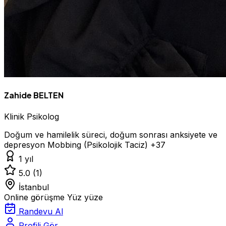
Zahide BELTEN
Klinik Psikolog
Doğum ve hamilelik süreci, doğum sonrası anksiyete ve
depresyon
Mobbing (Psikolojik Taciz)
+37
1 yıl
5.0
(1)
İstanbul
Online görüşme
Yüz yüze
Randevu Al
Profili Gör