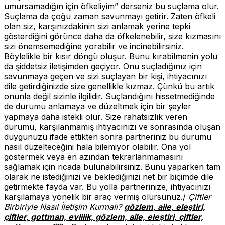
umursamadığın için öfkeliyim” derseniz bu suçlama olur.
Suçlama da çoğu zaman savunmayı getirir. Zaten öfkeli
olan siz, karşınızdakinin sizi anlamak yerine tepki
gösterdiğini görünce daha da öfkelenebilir, size kızmasını
sizi önemsemediğine yorabilir ve incinebilirsiniz.
Böylelikle bir kısır döngü oluşur. Bunu kırabilmenin yolu
da şiddetsiz iletişimden geçiyor. Onu suçladığınız için
savunmaya geçen ve sizi suçlayan bir kişi, ihtiyacınızı
dile getirdiğinizde size genellikle kızmaz. Çünkü bu artık
onunla değil sizinle ilgilidir. Suçlandığını hissetmediğinde
de durumu anlamaya ve düzeltmek için bir şeyler
yapmaya daha istekli olur. Size rahatsızlık veren
durumu, karşılanmamış ihtiyacınızı ve sonrasında oluşan
duygunuzu ifade ettikten sonra partneriniz bu durumu
nasıl düzelteceğini hala bilemiyor olabilir. Ona yol
göstermek veya en azından tekrarlanmamasını
sağlamak için ricada bulunabilirsiniz. Bunu yaparken tam
olarak ne istediğinizi ve beklediğinizi net bir biçimde dile
getirmekte fayda var. Bu yolla partnerinize, ihtiyacınızı
karşılamaya yönelik bir araç vermiş olursunuz./
Çiftler
Birbiriyle Nasıl İletişim Kurmalı?
gözlem, aile, eleştiri,
çiftler, gottman, evlilik, gözlem, aile, eleştiri, çiftler,