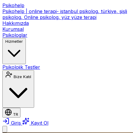
Psikohelp
Psikohelp | online terapi- istanbul psikolog, türkiye, şişli
psikolog, Online psikolog, yüz yüze terapi
Hakkımızda
Kurumsal
Psikologlar
Hizmetler
Psikolojik Testler
Bize Katıl
TR
Giriş
Kayıt Ol