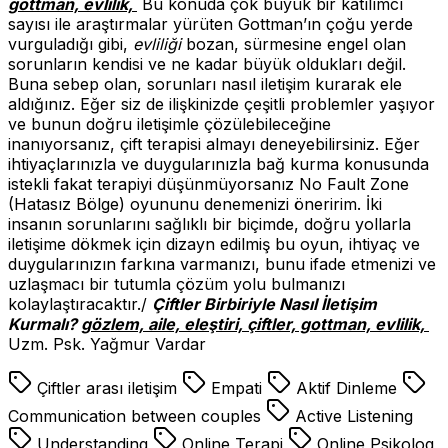
gottman, evlilik,
Bu konuda çok büyük bir katılımcı
sayısı ile araştırmalar yürüten Gottman’ın çoğu yerde
vurguladığı gibi,
evliliği
bozan, sürmesine engel olan
sorunların kendisi ve ne kadar büyük oldukları değil.
Buna sebep olan, sorunları nasıl iletişim kurarak ele
aldığınız. Eğer siz de ilişkinizde çeşitli problemler yaşıyor
ve bunun doğru iletişimle çözülebileceğine
inanıyorsanız, çift terapisi almayı deneyebilirsiniz. Eğer
ihtiyaçlarınızla ve duygularınızla bağ kurma konusunda
istekli fakat terapiyi düşünmüyorsanız No Fault Zone
(Hatasız Bölge) oyununu denemenizi öneririm. İki
insanın sorunlarını sağlıklı bir biçimde, doğru yollarla
iletişime dökmek için dizayn edilmiş bu oyun, ihtiyaç ve
duygularınızın farkına varmanızı, bunu ifade etmenizi ve
uzlaşmacı bir tutumla çözüm yolu bulmanızı
kolaylaştıracaktır./
Çiftler Birbiriyle Nasıl İletişim
Kurmalı?
gözlem, aile, eleştiri, çiftler, gottman, evlilik,
Uzm. Psk. Yağmur Vardar
Çiftler arası iletişim
Empati
Aktif Dinleme
Communication between couples
Active Listening
Understanding
Online Terapi
Online Psikolog