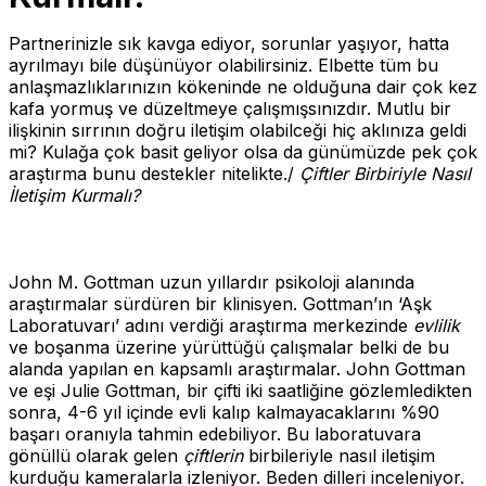
Partnerinizle sık kavga ediyor, sorunlar yaşıyor, hatta
ayrılmayı bile düşünüyor olabilirsiniz. Elbette tüm bu
anlaşmazlıklarınızın kökeninde ne olduğuna dair çok kez
kafa yormuş ve düzeltmeye çalışmışsınızdır. Mutlu bir
ilişkinin sırrının doğru iletişim olabilceği hiç aklınıza geldi
mi? Kulağa çok basit geliyor olsa da günümüzde pek çok
araştırma bunu destekler nitelikte./
Çiftler Birbiriyle Nasıl
İletişim Kurmalı?
John M. Gottman uzun yıllardır psikoloji alanında
araştırmalar sürdüren bir klinisyen. Gottman’ın ‘Aşk
Laboratuvarı’ adını verdiği araştırma merkezinde
evlilik
ve boşanma üzerine yürüttüğü çalışmalar belki de bu
alanda yapılan en kapsamlı araştırmalar. John Gottman
ve eşi Julie Gottman, bir çifti iki saatliğine gözlemledikten
sonra, 4-6 yıl içinde evli kalıp kalmayacaklarını %90
başarı oranıyla tahmin edebiliyor. Bu laboratuvara
gönüllü olarak gelen
çiftlerin
birbileriyle nasıl iletişim
kurduğu kameralarla izleniyor. Beden dilleri inceleniyor.