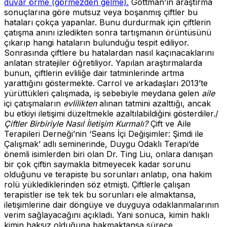
duvar örme (görmezden gelme).
Gottman’ın araştırma
sonuçlarına göre mutsuz veya boşanmış çiftler bu
hataları çokça yapanlar. Bunu durdurmak için çiftlerin
çatışma anını izledikten sonra tartışmanın örüntüsünü
çıkarıp hangi hataların bulunduğu tespit ediliyor.
Sonrasında çiftlere bu hatalardan nasıl kaçınacaklarını
anlatan stratejiler öğretiliyor. Yapılan araştırmalarda
bunun, çiftlerin evliliğe dair tatminlerinde artma
yarattığını göstermekte. Carrol ve arkadaşları 2013’te
yürüttükleri çalışmada, iş sebebiyle meydana gelen
aile
içi çatışmaların
evlilikten
alınan tatmini azalttığı, ancak
bu etkiyi iletişimi düzeltmekle azaltılabildiğini gösterdiler./
Çiftler Birbiriyle Nasıl İletişim Kurmalı?
Çift ve Aile
Terapileri Derneği’nin ‘Seans İçi Değişimler: Şimdi ile
Çalışmak’ adlı seminerinde, Duygu Odaklı Terapi’de
önemli isimlerden biri olan Dr. Ting Liu, onlara danışan
bir çok çiftin saymakla bitmeyecek kadar sorunu
olduğunu ve terapiste bu sorunları anlatıp, ona hakim
rolü yüklediklerinden söz etmişti. Çiftlerle çalışan
terapistler ise tek tek bu sorunları ele almaktansa,
iletişimlerine dair döngüye ve duyguya odaklanmalarının
verim sağlayacağını açıkladı. Yani sonuca, kimin haklı
kimin haksız olduğuna bakmaktansa sürece,