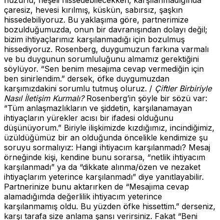
huzurlu, neşeli hissedebilecekken; karşılanmadığında
çaresiz, hevesi kırılmış, küskün, sabırsız, şaşkın
hissedebiliyoruz. Bu yaklaşıma göre, partnerimize
bozulduğumuzda, onun bir davranışından dolayı değil;
bizim ihtiyaçlarımız karşılanmadığı için bozulmuş
hissediyoruz. Rosenberg, duygumuzun farkına varmalı
ve bu duygunun sorumluluğunu almamız gerektiğini
söylüyor. “Sen benim mesajıma cevap vermediğin için
ben sinirlendim.” dersek, öfke duygumuzdan
karşımızdakini sorumlu tutmuş oluruz. /
Çiftler Birbiriyle
Nasıl İletişim Kurmalı?
Rosenberg’in şöyle bir sözü var:
“Tüm anlaşmazlıkların ve şiddetin, karşılanamayan
ihtiyaçların yürekler acısı bir ifadesi olduğunu
düşünüyorum.” Biriyle ilişkimizde kızdığımız, incindiğimiz,
üzüldüğümüz bir an olduğunda öncelikle kendimize şu
soruyu sormalıyız: Hangi ihtiyacım karşılanmadı? Mesaj
örneğinde kişi, kendine bunu sorarsa, “netlik ihtiyacım
karşılanmadı” ya da “dikkate alınma/özen ve nezaket
ihtiyaçlarım yeterince karşılanmadı” diye yanıtlayabilir.
Partnerinize bunu aktarırken de “Mesajıma cevap
alamadığımda değerlilik ihtiyacım yeterince
karşılanmamış oldu. Bu yüzden öfke hissettim.” derseniz,
karşı tarafa size anlama şansı verirsiniz. Fakat “Beni