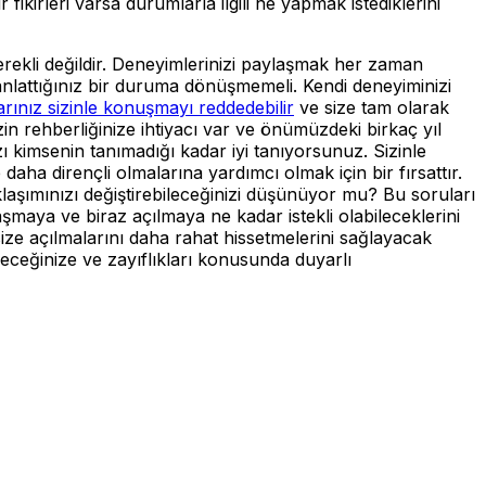
ikirleri varsa durumlarla ilgili ne yapmak istediklerini
erekli değildir. Deneyimlerinizi paylaşmak her zaman
anlattığınız bir duruma dönüşmemeli. Kendi deneyiminizi
rınız sizinle konuşmayı reddedebilir
ve size tam olarak
in rehberliğinize ihtiyacı var ve önümüzdeki birkaç yıl
ı kimsenin tanımadığı kadar iyi tanıyorsunuz. Sizinle
aha dirençli olmalarına yardımcı olmak için bir fırsattır.
aklaşımınızı değiştirebileceğinizi düşünüyor mu? Bu soruları
maya ve biraz açılmaya ne kadar istekli olabileceklerini
 size açılmalarını daha rahat hissetmelerini sağlayacak
eyeceğinize ve zayıflıkları konusunda duyarlı