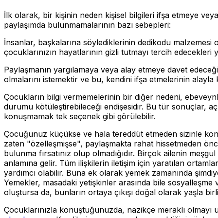
İlk olarak, bir kişinin neden kişisel bilgileri ifşa etmeye 
paylaşımda bulunmamalarının bazı sebepleri:
İnsanlar, başkalarına söylediklerinin dedikodu malzemesi o
çocuklarınızın hayatlarının gizli tutmayı tercih edecekleri 
Paylaşmanın yargılamaya veya alay etmeye davet edeceğine i
olmalarını istemektir ve bu, kendini ifşa etmelerinin alayla 
Çocukların bilgi vermemelerinin bir diğer nedeni, ebeveynle
durumu kötüleştirebileceği endişesidir. Bu tür sonuçlar, a
konuşmamak tek seçenek gibi görülebilir.
Çocuğunuz küçükse ve hala tereddüt etmeden sizinle konu
zaten "özelleşmişse", paylaşmakta rahat hissetmeden önce 
bulunma fırsatınız olup olmadığıdır. Birçok ailenin meşgul 
anlamına gelir. Tüm ilişkilerin iletişim için yaratılan orta
yardımcı olabilir. Buna ek olarak yemek zamanında şimdiye 
Yemekler, masadaki yetişkinler arasında bile sosyalleşme 
oluştursa da, bunların ortaya çıkışı doğal olarak yaşla birlik
Çocuklarınızla konuştuğunuzda, nazikçe meraklı olmayı