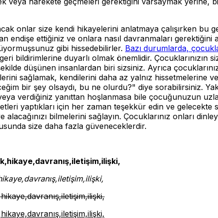
k veya harekete geçmeleri gerektiğini varsaymak yerine, bir f
ncak onlar size kendi hikayelerini anlatmaya çalışırken bu g
 endişe ettiğiniz ve onlara nasıl davranmaları gerektiğini 
üyormuşsunuz gibi hissedebilirler.
Bazı durumlarda, çocukla
i bildirimlerine duyarlı olmak önemlidir. Çocuklarınızın siz
kilde düşünen insanlardan biri sizsiniz. Ayrıca çocuklarınız
rini sağlamak, kendilerini daha az yalnız hissetmelerine ve d
ceğim bir şey olsaydı, bu ne olurdu?" diye sorabilirsiniz. Y
 veya verdiğiniz yanıttan hoşlanmasa bile çocuğunuzun uzlaş
hbetleri yaptıkları için her zaman teşekkür edin ve gelecekte
ye alacağınızı bilmelerini sağlayın. Çocuklarınız onları dinl
usunda size daha fazla güveneceklerdir.
ikaye,davranış,iletişim,ilişki,
ye,davranış,iletişim,ilişki,
ye,davranış,iletişim,ilişki,
ye,davranış,iletişim,ilişki,