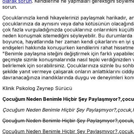
olarak sorun
. Kendilerine ne yapmaları gerektiğini söyleme
sorun.
Çocuklarınızla kendi hikayelerinizi paylaşmak harikadır, a
çocuklarınıza da aynısını veya daha kötüsünün olacağından
çok fazla vurguladığınızda çocuklarınız onlarınkini küçült
neden konuşmak istemediğini söyleyebilir. Bu durumlarda ger
boyunca, hayatlarında her zaman kendi çıkarlarını en iyi şe
endişeleri hakkında konuşurken kendilerini rahat hissetmele
"Benimle paylaşma isteğini değiştirmek için farklı yapabile
geçmişte sizinle konuşmalarında nasıl tepki verdiğinizden
belirlemek için sorabilirsiniz. Çocuklarınıza sizinle bu so
şekilde yanıt vermeye çalışarak onların anlattıklarını ciddi
davranacağınıza inandıklarında duygu ve deneyimleri kon
Klinik Psikolog Zeynep Sürücü
Çocuğum Neden Benimle Hiçbir Şey Paylaşmıyor?,çocuk,h
Çocuğum Neden Benimle Hiçbir Şey Paylaşmıyor?,çocuk,hika
Çocuğum Neden Benimle Hiçbir Şey Paylaşmıyor?,çocuk,hika
Çocuğum Neden Benimle Hiçbir Şey Paylaşmıyor?,çocuk,hika