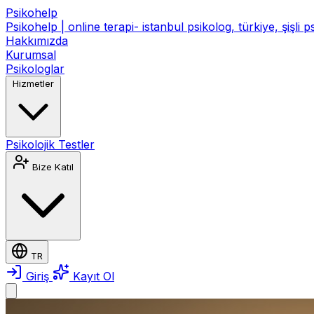
Psikohelp
Psikohelp | online terapi- istanbul psikolog, türkiye, şişli 
Hakkımızda
Kurumsal
Psikologlar
Hizmetler
Psikolojik Testler
Bize Katıl
TR
Giriş
Kayıt Ol