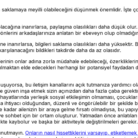
veya saklamaya meyilli olabileceğini düşünmek önemlidir. İşte
lacağına inanırlarsa, paylaşma olasılıkları daha düşük olur
yönlerini arkadaşlarınıza anlatan bir ebeveyn olup olmadığını
nanırlarsa, bilgileri saklama olasılıkları daha yüksektir. 
karşılanacağını bildikleri takdirde daha da az olasıdır.
rinin onlar adına zorla müdahale edebileceği, özerkliklerini
çılmaktan elde edecekleri herhangi bir potansiyel faydadan d
şuyorsa, bu iletişim kanallarını açık tutmanıza yardımcı 
güven inşa etmek sizin açınızdan daha fazla çaba gerektire
hayatlarında yerleşik sosyal etkileşimin olmaması, çocukları
mlara ihtiyacı olduğundan, düzenli ve öngörülebilir bir şekild
kadar ailenizin bir araya gelme fırsatı olmadıysa, bu yapıy
ve sohbet için bir ortam oluşturur. Yatmadan önce anlatılan
te kaybolur ve başka bir aktiviteyle değiştirilmeleri gerekir. A
 unutmayın.
Onların nasıl hissettiklerini varsayıp, etiketlemek 