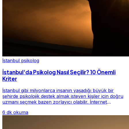
İstanbul psikolog
İstanbul'da Psikolog Nasıl Seçilir? 10 Önemli
Kriter
İstanbul gibi milyonlarca insanın yaşadığı büyük bir
şehirde psikolojik destek almak isteyen kişiler için doğru
uzmanı seçmek bazen zorlayıcı olabilir. İnternet
üzerinde yüzlerce farklı İstanbul psiko...
6 dk okuma