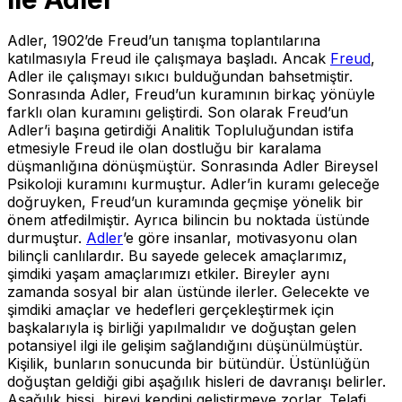
Adler, 1902’de Freud’un tanışma toplantılarına
katılmasıyla Freud ile çalışmaya başladı. Ancak
Freud
,
Adler ile çalışmayı sıkıcı bulduğundan bahsetmiştir.
Sonrasında Adler, Freud’un kuramının birkaç yönüyle
farklı olan kuramını geliştirdi. Son olarak Freud’un
Adler’i başına getirdiği Analitik Topluluğundan istifa
etmesiyle Freud ile olan dostluğu bir karalama
düşmanlığına dönüşmüştür. Sonrasında Adler Bireysel
Psikoloji kuramını kurmuştur. Adler’in kuramı geleceğe
doğruyken, Freud’un kuramında geçmişe yönelik bir
önem atfedilmiştir. Ayrıca bilincin bu noktada üstünde
durmuştur.
Adler
’e göre insanlar, motivasyonu olan
bilinçli canlılardır. Bu sayede gelecek amaçlarımız,
şimdiki yaşam amaçlarımızı etkiler. Bireyler aynı
zamanda sosyal bir alan üstünde ilerler. Gelecekte ve
şimdiki amaçlar ve hedefleri gerçekleştirmek için
başkalarıyla iş birliği yapılmalıdır ve doğuştan gelen
potansiyel ilgi ile gelişim sağlandığını düşünülmüştür.
Kişilik, bunların sonucunda bir bütündür. Üstünlüğün
doğuştan geldiği gibi aşağılık hisleri de davranışı belirler.
Aşağılık hissi, bireyi kendini geliştirmeye zorlar. Telafi