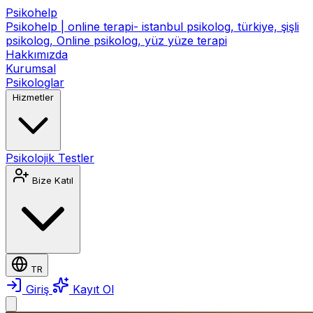
Psikohelp
Psikohelp | online terapi- istanbul psikolog, türkiye, şişli
psikolog, Online psikolog, yüz yüze terapi
Hakkımızda
Kurumsal
Psikologlar
Hizmetler
Psikolojik Testler
Bize Katıl
TR
Giriş
Kayıt Ol