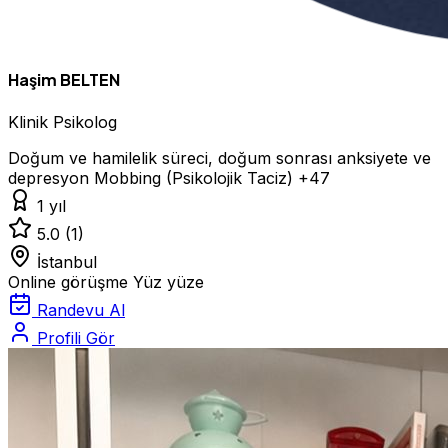
Haşim BELTEN
Klinik Psikolog
Doğum ve hamilelik süreci, doğum sonrası anksiyete ve
depresyon
Mobbing (Psikolojik Taciz)
+47
1 yıl
5.0
(1)
İstanbul
Online görüşme
Yüz yüze
Randevu Al
Profili Gör