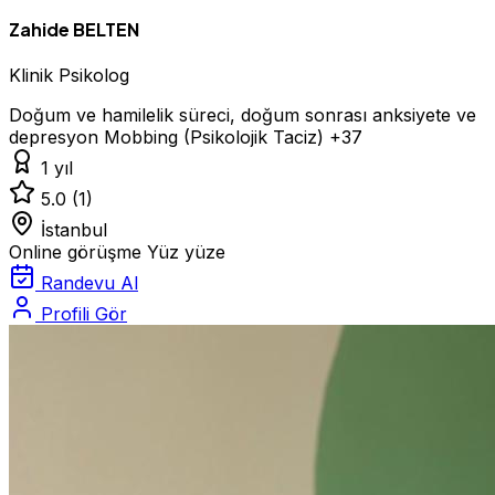
Zahide BELTEN
Klinik Psikolog
Doğum ve hamilelik süreci, doğum sonrası anksiyete ve
depresyon
Mobbing (Psikolojik Taciz)
+37
1 yıl
5.0
(1)
İstanbul
Online görüşme
Yüz yüze
Randevu Al
Profili Gör