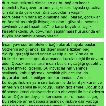
durumun istikrarlı olması en az bu bağlam kadar
önemlidir. Bu güven ortamı yetişkinlere kıyasla çocuklar
için daha da gereklidir. Zira çocukların yaşam
tecrübelerinin daha az olmasına bağlı olarak, çocuklar
en önemli psikolojik ihtiyaçları olan ''güvenlik, sevmek,
sevilmek ve ait hissetmek'' 'e karşı büyük bir açlık
hissetmektedir. Bu doyumun sağlanması hususunda en
büyük söz sahibi ebeveynlerdir.
İnsan yavrusu bir ötekine bağlı olarak hayata başlar.
Gözlerini açtığı anda, bir diğer insana fiziken bağlı
olduğu gerçeği kendisinden kesilip alınır. Yine de bu
birliktelik anne ile çocuk arasında kurulan ilişki ile devam
eder. Çocuk annesi tarafından beslenir, sağlığı gözetilir,
tuvalet ihtiyacı giderilir. Bu ihtiyaçlarının yanında
sevilmek, kabul görmek, sıcaklık gibi arzuları da
doyurulan bebek edilgen bir konumdadır. Anne ile
kurduğu ilişkinin yanı sıra babası ile de bir ilişki kurar ve
annesinin babası ile kurduğu ilişkiyi gözlemler. Çocuk bu
dönemde kendi cinsiyetinde olan ebeveyni ile bir özdeşim
kurar. Diğer bir deyiş ile kendisine bir rol model seçer,
bu sebeple anne babası arasındaki ilişkiye dair yaptığı
gözlem büyük önem taşımaktadır. Düşünme yetisiyle