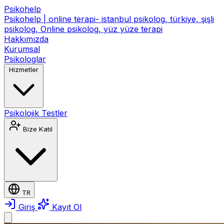
Psikohelp
Psikohelp | online terapi- istanbul psikolog, türkiye, şişli
psikolog, Online psikolog, yüz yüze terapi
Hakkımızda
Kurumsal
Psikologlar
Hizmetler
Psikolojik Testler
Bize Katıl
TR
Giriş
Kayıt Ol