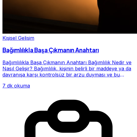
Kişisel Gelişim
Bağımlılıkla Başa Çıkmanın Anahtarı
Bağımlılıkla Başa Çıkmanın Anahtarı Bağımlılık Nedir ve
Nasıl Gelişir? Bağımlılık, kişinin belirli bir maddeye ya da
davranışa karşı kontrolsüz bir arzu duyması ve bu
alışkanlığın giderek hayatının me...
7 dk okuma