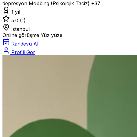
depresyon
Mobbing (Psikolojik Taciz)
+37
1 yıl
5.0
(1)
İstanbul
Online görüşme
Yüz yüze
Randevu Al
Profili Gör