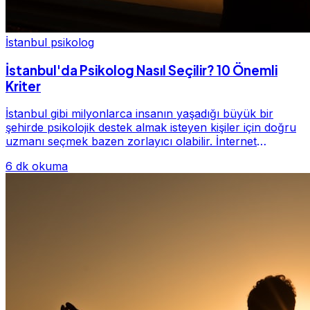
İstanbul psikolog
İstanbul'da Psikolog Nasıl Seçilir? 10 Önemli
Kriter
İstanbul gibi milyonlarca insanın yaşadığı büyük bir
şehirde psikolojik destek almak isteyen kişiler için doğru
uzmanı seçmek bazen zorlayıcı olabilir. İnternet
üzerinde yüzlerce farklı İstanbul psiko...
6 dk okuma