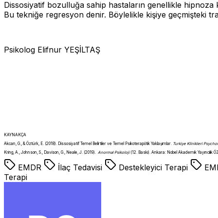
Dissosiyatif bozulluğa sahip hastaların genellikle hipnoza k
Bu tekniğe regresyon denir. Böylelikle kişiye geçmişteki tr
Psikolog Elifnur YEŞİLTAŞ
KAYNAKÇA
Akcan, G., & Öztürk, E. (2018). Dissosiyatif Temel Belirtiler ve Temel Psikoterapötik Yaklaşımlar.
Turkiye Klinikleri Psych
Kring, A., Johnson, S., Davison, G., Neale, J. (2019).
Anormal Psikoloji
(12. Baskı). Ankara: Nobel Akademik Yayıncıl
EMDR
İlaç Tedavisi
Destekleyici Terapi
EM
Terapi