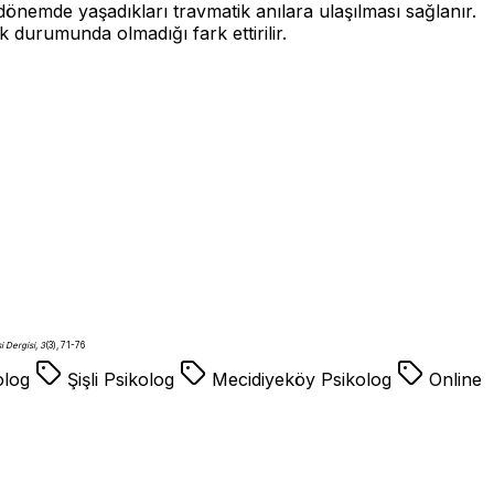
n dönemde yaşadıkları travmatik anılara ulaşılması sağlanır.
 durumunda olmadığı fark ettirilir.
i Dergisi
,
3
(3), 71-76
olog
Şişli Psikolog
Mecidiyeköy Psikolog
Online