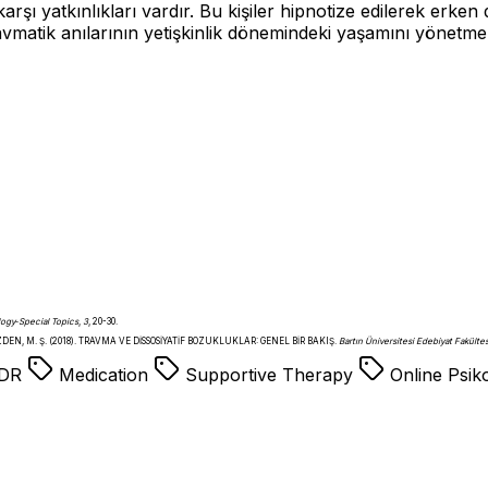
arşı yatkınlıkları vardır. Bu kişiler hipnotize edilerek erke
avmatik anılarının yetişkinlik dönemindeki yaşamını yönetmek
ology‐Special Topics
,
3
, 20-30.
ık ÖZDEN, M. Ş. (2018). TRAVMA VE DİSSOSİYATİF BOZUKLUKLAR: GENEL BİR BAKIŞ.
Bartın Üniversitesi Edebiyat Fakültes
DR
Medication
Supportive Therapy
Online Psik