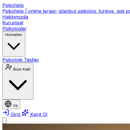
Psikohelp
Psikohelp | online terapi- istanbul psikolog, türkiye, şişli 
Hakkımızda
Kurumsal
Psikologlar
Hizmetler
Psikolojik Testler
Bize Katıl
TR
Giriş
Kayıt Ol