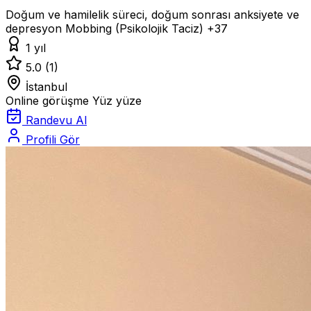
Doğum ve hamilelik süreci, doğum sonrası anksiyete ve
depresyon
Mobbing (Psikolojik Taciz)
+37
1 yıl
5.0
(1)
İstanbul
Online görüşme
Yüz yüze
Randevu Al
Profili Gör