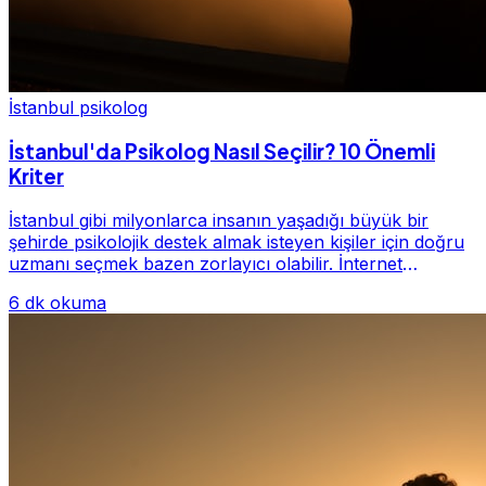
İstanbul psikolog
İstanbul'da Psikolog Nasıl Seçilir? 10 Önemli
Kriter
İstanbul gibi milyonlarca insanın yaşadığı büyük bir
şehirde psikolojik destek almak isteyen kişiler için doğru
uzmanı seçmek bazen zorlayıcı olabilir. İnternet
üzerinde yüzlerce farklı İstanbul psiko...
6 dk okuma