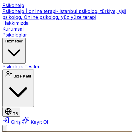
Psikohelp
Psikohelp | online terapi- istanbul psikolog, türkiye, şişli
psikolog, Online psikolog, yüz yüze terapi
Hakkımızda
Kurumsal
Psikologlar
Hizmetler
Psikolojik Testler
Bize Katıl
TR
Giriş
Kayıt Ol