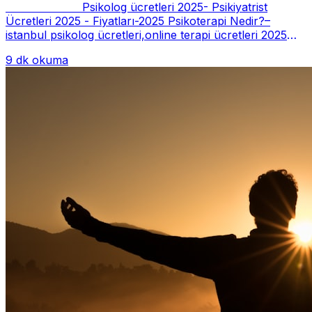
Psikolog ücretleri 2025- Psikiyatrist
Ücretleri 2025 - Fiyatları-2025 Psikoterapi Nedir?–
istanbul psikolog ücretleri,online terapi ücretleri 2025
Psikoterapi genelde danışan ter...
9 dk okuma