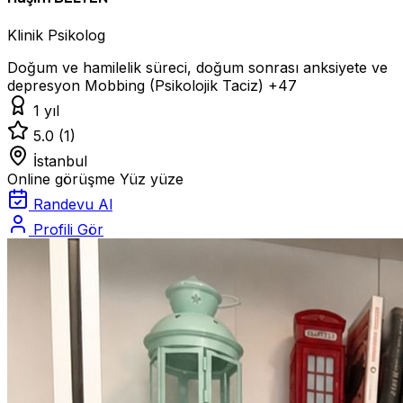
Klinik Psikolog
Doğum ve hamilelik süreci, doğum sonrası anksiyete ve
depresyon
Mobbing (Psikolojik Taciz)
+47
1 yıl
5.0
(1)
İstanbul
Online görüşme
Yüz yüze
Randevu Al
Profili Gör