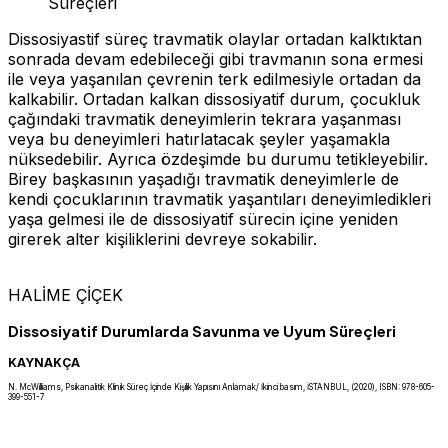
Süreçleri
Dissosiyastif süreç travmatik olaylar ortadan kalktıktan
sonrada devam edebileceği gibi travmanın sona ermesi
ile veya yaşanılan çevrenin terk edilmesiyle ortadan da
kalkabilir. Ortadan kalkan dissosiyatif durum, çocukluk
çağındaki travmatik deneyimlerin tekrara yaşanması
veya bu deneyimleri hatırlatacak şeyler yaşamakla
nüksedebilir. Ayrıca özdeşimde bu durumu tetikleyebilir.
Birey başkasının yaşadığı travmatik deneyimlerle de
kendi çocuklarının travmatik yaşantıları deneyimledikleri
yaşa gelmesi ile de dissosiyatif sürecin içine yeniden
girerek alter kişiliklerini devreye sokabilir.
HALİME ÇİÇEK
Dissosiyatif Durumlarda Savunma ve Uyum Süreçleri
KAYNAKÇA
N. McWilliams, Psikanalitik Klinik Süreç İçinde Kişilik Yapısını Anlamak/ İkinci basım, İSTANBUL, (2020), ISBN: 978-605-
399-551-7