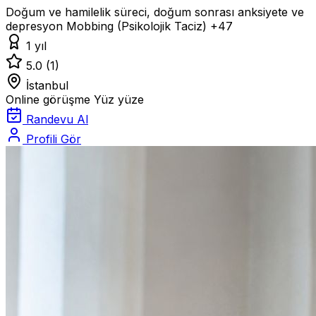
Doğum ve hamilelik süreci, doğum sonrası anksiyete ve
depresyon
Mobbing (Psikolojik Taciz)
+47
1 yıl
5.0
(1)
İstanbul
Online görüşme
Yüz yüze
Randevu Al
Profili Gör