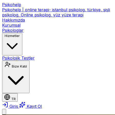
Psikohelp
Psikohelp | online terapi- istanbul psikolog, türkiye, şişli
psikolog, Online psikolog, yüz yüze terapi
Hakkımızda
Kurumsal
Psikologlar
Hizmetler
Psikolojik Testler
Bize Katıl
TR
Giriş
Kayıt Ol