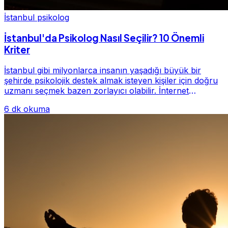
İstanbul psikolog
İstanbul'da Psikolog Nasıl Seçilir? 10 Önemli
Kriter
İstanbul gibi milyonlarca insanın yaşadığı büyük bir
şehirde psikolojik destek almak isteyen kişiler için doğru
uzmanı seçmek bazen zorlayıcı olabilir. İnternet
üzerinde yüzlerce farklı İstanbul psiko...
6 dk okuma