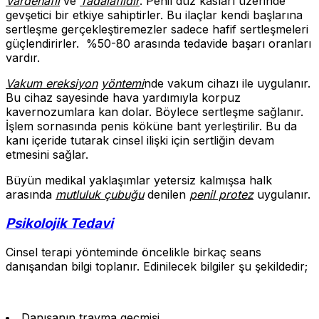
Vardenafil
ve
Tadalafildir
. Penil düz kasları üzerinde
gevşetici bir etkiye sahiptirler. Bu ilaçlar kendi başlarına
sertleşme gerçekleştiremezler sadece hafif sertleşmeleri
güçlendirirler. %50-80 arasında tedavide başarı oranları
vardır.
Vakum ereksiyon
yöntemi
nde vakum cihazı ile uygulanır.
Bu cihaz sayesinde hava yardımıyla korpuz
kavernozumlara kan dolar. Böylece sertleşme sağlanır.
İşlem sornasında penis köküne bant yerleştirilir. Bu da
kanı içeride tutarak cinsel ilişki için sertliğin devam
etmesini sağlar.
Büyün medikal yaklaşımlar yetersiz kalmışsa halk
arasında
mutluluk çubuğu
denilen
penil protez
uygulanır.
Psikolojik Tedavi
Cinsel terapi yönteminde öncelikle birkaç seans
danışandan bilgi toplanır. Edinilecek bilgiler şu şekildedir;
Danışanın travma geçmişi