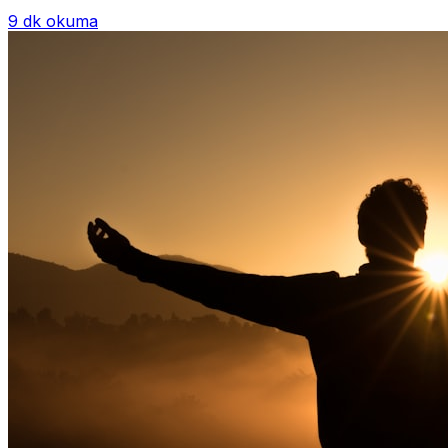
Psikoterapi genelde danışan ter...
9 dk okuma