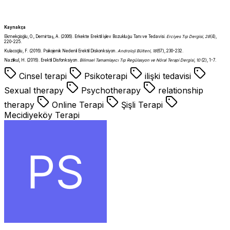
Kaynakça
Ekmekçioğlu, O., Demirtaş, A. (2006). Erkekte Erektil İşlev Bozukluğu Tanı ve Tedavisi.
Erciyes Tıp Dergisi, 28
(4),
220-225.
Kulacoğlu, F. (2016). Psikojenik Nedenli Erektil Diskonksiyon.
Androloji Bülteni, 18
(67), 230-232.
Nazlıkul, H. (2016). Erektil Disfonksiyon.
Bilimsel Tamamlayıcı Tıp Regülasyon ve Nöral Terapi Dergisi
,
10
(2), 1-7.
Cinsel terapi
Psikoterapi
ilişki tedavisi
Sexual therapy
Psychotherapy
relationship
therapy
Online Terapi
Şişli Terapi
Mecidiyeköy Terapi