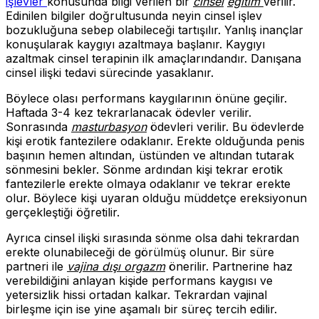
işlevler
konusunda bilgi verilen bir
cinsel
eğitim
verilir.
Edinilen bilgiler doğrultusunda neyin cinsel işlev
bozukluğuna sebep olabileceği tartışılır. Yanlış inançlar
konuşularak kaygıyı azaltmaya başlanır. Kaygıyı
azaltmak cinsel terapinin ilk amaçlarındandır. Danışana
cinsel ilişki tedavi sürecinde yasaklanır.
Böylece olası performans kaygılarının önüne geçilir.
Haftada 3-4 kez tekrarlanacak ödevler verilir.
Sonrasında
masturbasyon
ödevleri verilir. Bu ödevlerde
kişi erotik fantezilere odaklanır. Erekte olduğunda penis
başının hemen altından, üstünden ve altından tutarak
sönmesini bekler. Sönme ardından kişi tekrar erotik
fantezilerle erekte olmaya odaklanır ve tekrar erekte
olur. Böylece kişi uyaran olduğu müddetçe ereksiyonun
gerçekleştiği öğretilir.
Ayrıca cinsel ilişki sırasında sönme olsa dahi tekrardan
erekte olunabileceği de görülmüş olunur. Bir süre
partneri ile
vajina dışı orgazm
önerilir. Partnerine haz
verebildiğini anlayan kişide performans kaygısı ve
yetersizlik hissi ortadan kalkar. Tekrardan vajinal
birleşme için ise yine aşamalı bir süreç tercih edilir.