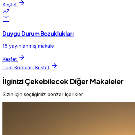
Keşfet
Duygu Durum Bozuklukları
16 yayınlanmış makale
Keşfet
Tüm Konuları Keşfet
İlginizi Çekebilecek Diğer Makaleler
Sizin için seçtiğimiz benzer içerikler