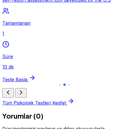
self-report assessment tool developed by the U.S
Tamamlanan
1
Süre
10 dk
Teste Başla
Tüm Psikolojik Testleri Keşfet
Yorumlar (0)
Düşüncelerinizi paylaşın ve diğer okuyucularla