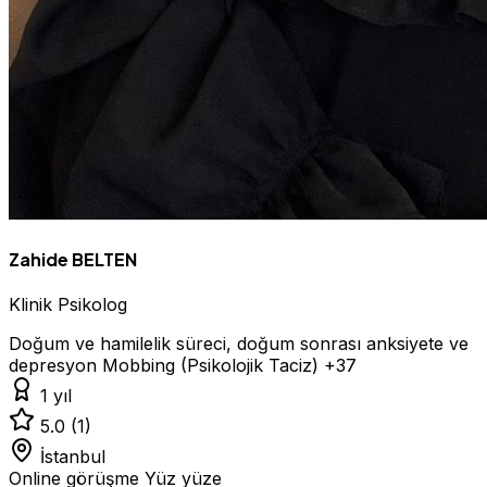
Zahide BELTEN
Klinik Psikolog
Doğum ve hamilelik süreci, doğum sonrası anksiyete ve
depresyon
Mobbing (Psikolojik Taciz)
+37
1 yıl
5.0
(1)
İstanbul
Online görüşme
Yüz yüze