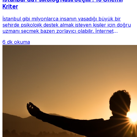
Kriter
İstanbul gibi milyonlarca insanın yaşadığı büyük bir
şehirde psikolojik destek almak isteyen kişiler için doğru
uzmanı seçmek bazen zorlayıcı olabilir. İnternet
üzerinde yüzlerce farklı İstanbul psiko...
6 dk okuma