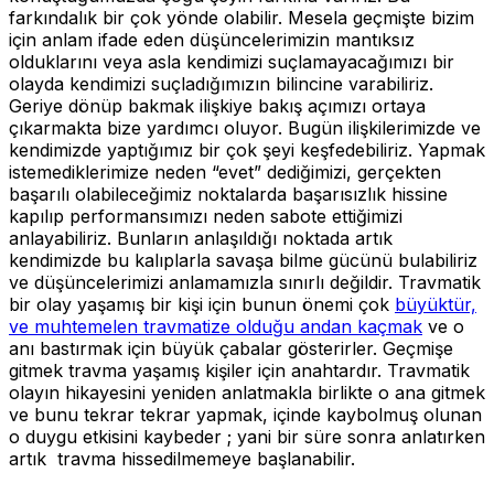
farkındalık bir çok yönde olabilir. Mesela geçmişte bizim
için anlam ifade eden düşüncelerimizin mantıksız
olduklarını veya asla kendimizi suçlamayacağımızı bir
olayda kendimizi suçladığımızın bilincine varabiliriz.
Geriye dönüp bakmak ilişkiye bakış açımızı ortaya
çıkarmakta bize yardımcı oluyor. Bugün ilişkilerimizde ve
kendimizde yaptığımız bir çok şeyi keşfedebiliriz. Yapmak
istemediklerimize neden “evet” dediğimizi, gerçekten
başarılı olabileceğimiz noktalarda başarısızlık hissine
kapılıp performansımızı neden sabote ettiğimizi
anlayabiliriz. Bunların anlaşıldığı noktada artık
kendimizde bu kalıplarla savaşa bilme gücünü bulabiliriz
v
e düşüncelerimizi anlamamızla sınırlı değildir. Travmatik
bir olay yaşamış bir kişi için bunun önemi çok
büyüktür,
ve muhtemelen travmatize olduğu andan kaçmak
ve o
anı bastırmak için büyük çabalar gösterirler. Geçmişe
gitmek travma yaşamış kişiler için anahtardır. Travmatik
olayın hikayesini yeniden anlatmakla birlikte o ana gitmek
ve bunu tekrar tekrar yapmak, içinde kaybolmuş olunan
o duygu etkisini kaybeder ; yani bir süre sonra anlatırken
artık travma hissedilmemeye başlanabilir.