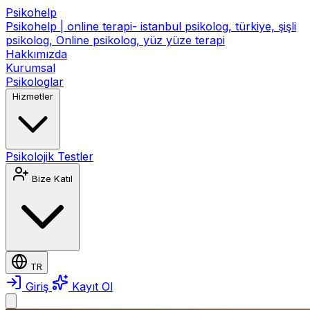
Psikohelp
Psikohelp | online terapi- istanbul psikolog, türkiye, şişli
psikolog, Online psikolog, yüz yüze terapi
Hakkımızda
Kurumsal
Psikologlar
Hizmetler
Psikolojik Testler
Bize Katıl
TR
Giriş
Kayıt Ol