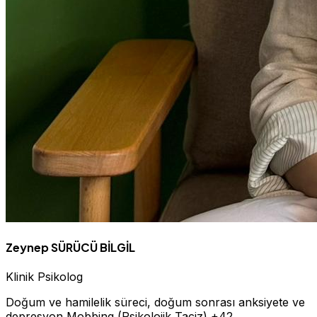
Zeynep SÜRÜCÜ BİLGİL
Klinik Psikolog
Doğum ve hamilelik süreci, doğum sonrası anksiyete ve
depresyon
Mobbing (Psikolojik Taciz)
+42