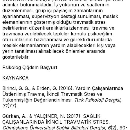
adımlar bulunmaktadır. İş yükünün ve saatlerinin
düzenlenmesi, grup içi paylaşım zamanlarının
ayarlanması, süpervizyon desteği sunulması, meslek
elemanlarının göstermiş olduğu travmatik stres
belirtilerinin düzenli aralıklarla izlenmesi, travma ve
travmaya verilebilecek tepkiler konulu psikoeğitim
oturumlarının hazırlanması ve gerekli durumlarda
meslek elemanlarının yardım alabilecekleri kişi veya
yerin tanıtılması alınabilecek önlemler arasında
gösterilebilir.
Psikolog Çiğdem Başyurt
KAYNAKÇA
Birinci, G. G., & Erden, G. (2016). Yardım Çalışanlarında
Üstlenilmiş Travma, İkincil Travmatik Stres ve
Tükenmişliğin Değerlendirilmesi.
Turk Psikoloji Dergisi
,
31
(77).
Gürkan, A., & YALÇINER, N. (2017). SAĞLIK
ÇALIŞANLARINDA İKİNCİL TRAVMATİK STRES.
Gümüşhane
Ü
niversitesi Sağlık Bilimleri Dergisi
,
6
(2), 90-