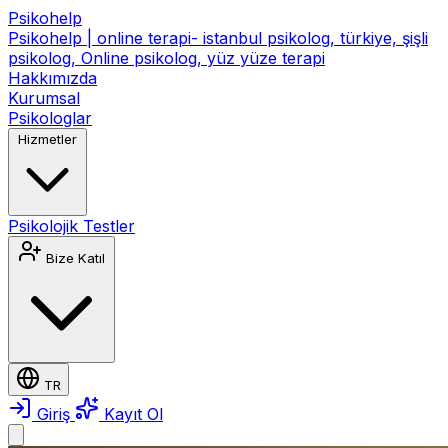
Psikohelp
Psikohelp | online terapi- istanbul psikolog, türkiye, şişli
psikolog, Online psikolog, yüz yüze terapi
Hakkımızda
Kurumsal
Psikologlar
Hizmetler
Psikolojik Testler
Bize Katıl
TR
Giriş
Kayıt Ol