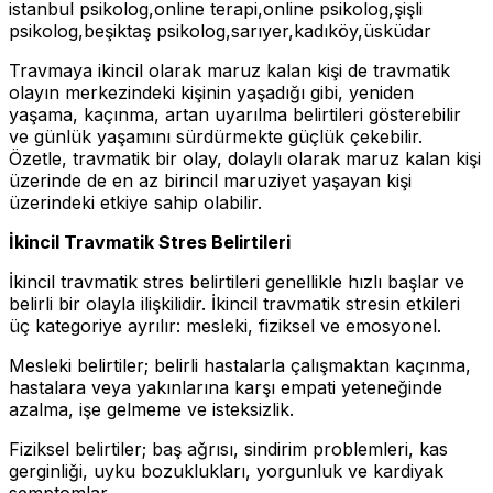
istanbul psikolog,online terapi,online psikolog,şişli
psikolog,beşiktaş psikolog,sarıyer,kadıköy,üsküdar
Travmaya ikincil olarak maruz kalan kişi de travmatik
olayın merkezindeki kişinin yaşadığı gibi, yeniden
yaşama, kaçınma, artan uyarılma belirtileri gösterebilir
ve günlük yaşamını sürdürmekte güçlük çekebilir.
Özetle, travmatik bir olay, dolaylı olarak maruz kalan kişi
üzerinde de en az birincil maruziyet yaşayan kişi
üzerindeki etkiye sahip olabilir.
İkincil Travmatik Stres Belirtileri
İkincil travmatik stres belirtileri genellikle hızlı başlar ve
belirli bir olayla ilişkilidir. İkincil travmatik stresin etkileri
üç kategoriye ayrılır: mesleki, fiziksel ve emosyonel.
Mesleki belirtiler; belirli hastalarla çalışmaktan kaçınma,
hastalara veya yakınlarına karşı empati yeteneğinde
azalma, işe gelmeme ve isteksizlik.
Fiziksel belirtiler; baş ağrısı, sindirim problemleri, kas
gerginliği, uyku bozuklukları, yorgunluk ve kardiyak
semptomlar.