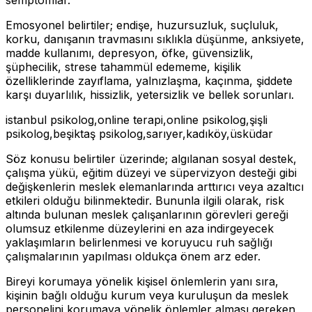
Emosyonel belirtiler; endişe, huzursuzluk, suçluluk,
korku, danışanın travmasını sıklıkla düşünme, anksiyete,
madde kullanımı, depresyon, öfke, güvensizlik,
şüphecilik, strese tahammül edememe, kişilik
özelliklerinde zayıflama, yalnızlaşma, kaçınma, şiddete
karşı duyarlılık, hissizlik, yetersizlik ve bellek sorunları.
istanbul psikolog,online terapi,online psikolog,şişli
psikolog,beşiktaş psikolog,sarıyer,kadıköy,üsküdar
Söz konusu belirtiler üzerinde; algılanan sosyal destek,
çalışma yükü, eğitim düzeyi ve süpervizyon desteği gibi
değişkenlerin meslek elemanlarında arttırıcı veya azaltıcı
etkileri olduğu bilinmektedir. Bununla ilgili olarak, risk
altında bulunan meslek çalışanlarının görevleri gereği
olumsuz etkilenme düzeylerini en aza indirgeyecek
yaklaşımların belirlenmesi ve koruyucu ruh sağlığı
çalışmalarının yapılması oldukça önem arz eder.
Bireyi korumaya yönelik kişisel önlemlerin yanı sıra,
kişinin bağlı olduğu kurum veya kuruluşun da meslek
personelini korumaya yönelik önlemler alması gereken