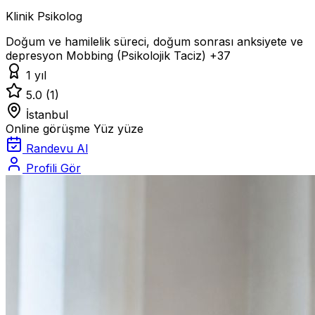
Klinik Psikolog
Doğum ve hamilelik süreci, doğum sonrası anksiyete ve
depresyon
Mobbing (Psikolojik Taciz)
+37
1 yıl
5.0
(1)
İstanbul
Online görüşme
Yüz yüze
Randevu Al
Profili Gör