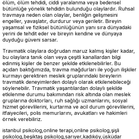
ölüm, ölüm tehdidi, ciddi yaralanma veya bedensel
bütünlüğe yönelik tehdidin bulunduğu olaylardır. Ruhsal
travmaya neden olan olaylar, benliğin gelişmesini
engeller, yavaşlatır, durdurur veya geriletir. Bireyin
yaşamsal ve fiziksel bütünlüğünün yanı sıra dünyadaki
yerini de tehdit eder ve bireyin kendine ve dünyaya
duyduğu güveni sarsar.
Travmatik olaylara doğrudan maruz kalmış kişiler kadar,
bu olaylara tanık olan veya çeşitli kanallardan bilgi
edinmiş kişiler de benzer şekilde etkilenebilirler. Bu
açıdan baktığımızda, travma mağdurları ile yoğun ilişkiler
kurmayı gerektiren meslek gruplarındaki bireylerin
travmatik deneyimlerden dolaylı olarak etkilenebileceği
söylenebilir. Travmatik yaşantılardan dolaylı şekilde
etkilenme durumu bakımından risk altında olan meslek
gruplarına doktorları, ruh sağlığı uzmanlarını, sosyal
hizmet görevlilerini, kurtarma ve acil durum görevlilerini,
itfaiyecileri, polis memurlarını, avukatları ve hakimleri
örnek verebiliriz.
istanbul psikolog,online terapi,online psikolog,şişli
psikolog,beşiktaş psikolog,sarıyer,kadıköy,üsküdar