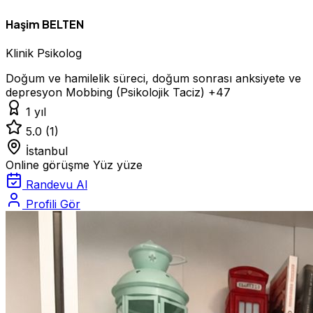
Haşim BELTEN
Klinik Psikolog
Doğum ve hamilelik süreci, doğum sonrası anksiyete ve
depresyon
Mobbing (Psikolojik Taciz)
+47
1 yıl
5.0
(1)
İstanbul
Online görüşme
Yüz yüze
Randevu Al
Profili Gör