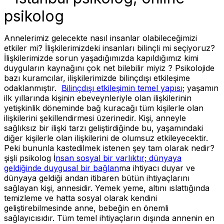
psikolog
Annelerimiz gelecekte nasıl insanlar olabileceğimizi
etkiler mi? İlişkilerimizdeki insanları bilinçli mi seçiyoruz?
İlişkilerimizde sorun yaşadığımızda kapıldığımız kimi
duyguların kaynağını çok net bilebilir miyiz ?
Psikolojide
bazı kuramcılar, ilişkilerimizde bilinçdışı etkileşime
odaklanmıştır.
Bilinçdışı etkileşimin temel yapısı;
yaşamın
ilk yıllarında kişinin ebeveynleriyle olan ilişkilerinin
yetişkinlik döneminde bağ kuracağı tüm kişilerle olan
ilişkilerini şekillendirmesi üzerinedir. Kişi, anneyle
sağlıksız bir ilişki tarzı geliştirdiğinde bu, yaşamındaki
diğer kişilerle olan ilişkilerini de olumsuz etkileyecektir.
Peki bununla kastedilmek istenen şey tam olarak nedir?
şişli psikolog
İ
nsan sosyal bir varlıktır; dünyaya
geldiğinde duygusal bir bağlan
ma ihtiyacı duyar ve
dünyaya geldiği andan itibaren bütün ihtiyaçlarını
sağlayan kişi, annesidir. Yemek yeme, altını ıslattığında
temizleme ve hatta sosyal olarak kendini
geliştirebilmesinde anne, bebeğin en önemli
sağlayıcısıdır. Tüm temel ihtiyaçların dışında annenin en