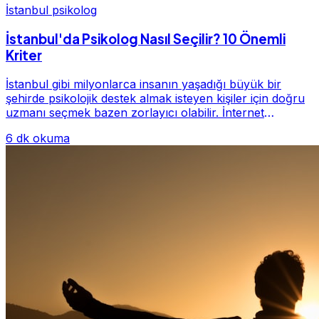
İstanbul psikolog
İstanbul'da Psikolog Nasıl Seçilir? 10 Önemli
Kriter
İstanbul gibi milyonlarca insanın yaşadığı büyük bir
şehirde psikolojik destek almak isteyen kişiler için doğru
uzmanı seçmek bazen zorlayıcı olabilir. İnternet
üzerinde yüzlerce farklı İstanbul psiko...
6 dk okuma