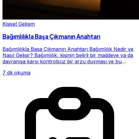
Kişisel Gelişim
Bağımlılıkla Başa Çıkmanın Anahtarı
Bağımlılıkla Başa Çıkmanın Anahtarı Bağımlılık Nedir ve
Nasıl Gelişir? Bağımlılık, kişinin belirli bir maddeye ya da
davranışa karşı kontrolsüz bir arzu duyması ve bu
alışkanlığın giderek hayatının me...
7 dk okuma