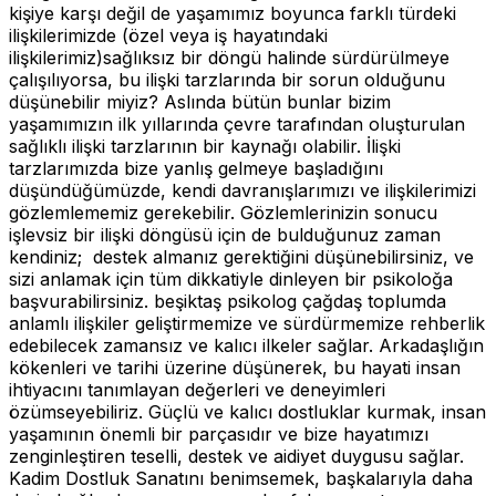
kişiye karşı değil de yaşamımız boyunca farklı türdeki
ilişkilerimizde (özel veya iş hayatındaki
ilişkilerimiz)sağlıksız bir döngü halinde sürdürülmeye
çalışılıyorsa, bu ilişki tarzlarında bir sorun olduğunu
düşünebilir miyiz? Aslında bütün bunlar bizim
yaşamımızın ilk yıllarında çevre tarafından oluşturulan
sağlıklı ilişki tarzlarının bir kaynağı olabilir. İlişki
tarzlarımızda bize yanlış gelmeye başladığını
düşündüğümüzde, kendi davranışlarımızı ve ilişkilerimizi
gözlemlememiz gerekebilir. Gözlemlerinizin sonucu
işlevsiz bir ilişki döngüsü için de bulduğunuz zaman
kendiniz; destek almanız gerektiğini düşünebilirsiniz, ve
sizi anlamak için tüm dikkatiyle dinleyen bir psikoloğa
başvurabilirsiniz. beşiktaş psikolog
çağdaş toplumda
anlamlı ilişkiler geliştirmemize ve sürdürmemize rehberlik
edebilecek zamansız ve kalıcı ilkeler sağlar. Arkadaşlığın
kökenleri ve tarihi üzerine düşünerek, bu hayati insan
ihtiyacını tanımlayan değerleri ve deneyimleri
özümseyebiliriz. Güçlü ve kalıcı dostluklar kurmak, insan
yaşamının önemli bir parçasıdır ve bize hayatımızı
zenginleştiren teselli, destek ve aidiyet duygusu sağlar.
Kadim Dostluk Sanatını benimsemek, başkalarıyla daha