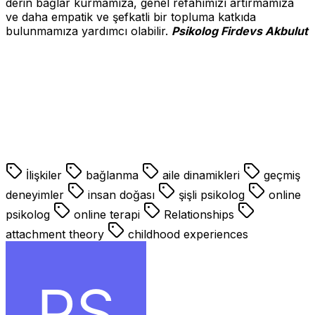
derin bağlar kurmamıza, genel refahımızı artırmamıza
ve daha empatik ve şefkatli bir topluma katkıda
bulunmamıza yardımcı olabilir.
Psikolog Firdevs Akbulut
anne,İlişkilerimizin En Eski Temelleri
İlişkilerimizin En Eski Temelleri
İlişkilerimizin En Eski
Temelleri
İlişkilerimizin En Eski Temelleri
istanbul
psikolog,beşiktaş psikolog,şişli psikolog,online
terapi,online psikolog,en iyi psikolog,tavsiye
psikolog,psikolog ücretleri,istanbul psikolog çağrışım
İlişkiler
bağlanma
aile dinamikleri
geçmiş
deneyimler
insan doğası
şişli psikolog
online
psikolog
online terapi
Relationships
attachment theory
childhood experiences