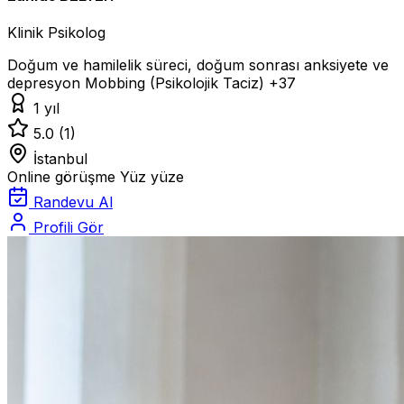
Klinik Psikolog
Doğum ve hamilelik süreci, doğum sonrası anksiyete ve
depresyon
Mobbing (Psikolojik Taciz)
+37
1 yıl
5.0
(1)
İstanbul
Online görüşme
Yüz yüze
Randevu Al
Profili Gör