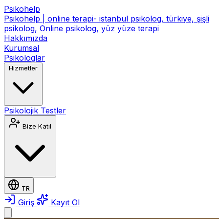
Psikohelp
Psikohelp | online terapi- istanbul psikolog, türkiye, şişli
psikolog, Online psikolog, yüz yüze terapi
Hakkımızda
Kurumsal
Psikologlar
Hizmetler
Psikolojik Testler
Bize Katıl
TR
Giriş
Kayıt Ol