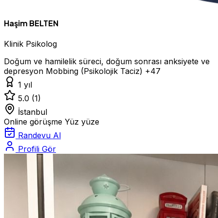
Haşim BELTEN
Klinik Psikolog
Doğum ve hamilelik süreci, doğum sonrası anksiyete ve
depresyon
Mobbing (Psikolojik Taciz)
+47
1 yıl
5.0
(1)
İstanbul
Online görüşme
Yüz yüze
Randevu Al
Profili Gör