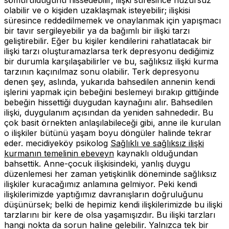
olabilir ve o kişiden uzaklaşmak isteyebilir; ilişkisi
süresince reddedilmemek ve onaylanmak için yapışmacı
bir tavır sergileyebilir ya da bağımlı bir ilişki tarzı
geliştirebilir. Eğer bu kişiler kendilerini rahatlatacak bir
ilişki tarzı oluşturamazlarsa terk depresyonu dediğimiz
bir durumla karşılaşabilirler ve bu, sağlıksız ilişki kurma
tarzının kaçınılmaz sonu olabilir. Terk depresyonu
denen şey, aslında, yukarıda bahsedilen annenin kendi
işlerini yapmak için bebeğini beslemeyi bırakıp gittiğinde
bebeğin hissettiği duygudan kaynağını alır. Bahsedilen
ilişki, duygulanım açısından da yeniden sahnededir. Bu
çok basit örnekten anlaşılabileceği gibi, anne ile kurulan
o ilişkiler bütünü yaşam boyu döngüler halinde tekrar
eder. mecidiyeköy psikolog
Sağlıklı ve sağlıksız ilişki
kurmanın temelinin ebeveyn
kaynaklı olduğundan
bahsettik. Anne-çocuk ilişkisindeki, yanlış duygu
düzenlemesi her zaman yetişkinlik döneminde sağlıksız
ilişkiler kuracağımız anlamına gelmiyor. Peki kendi
ilişkilerimizde yaptığımız davranışların doğruluğunu
düşünürsek; belki de hepimiz kendi ilişkilerimizde bu ilişki
tarzlarını bir kere de olsa yaşamışızdır. Bu ilişki tarzları
hangi nokta da sorun haline gelebilir. Yalnızca tek bir