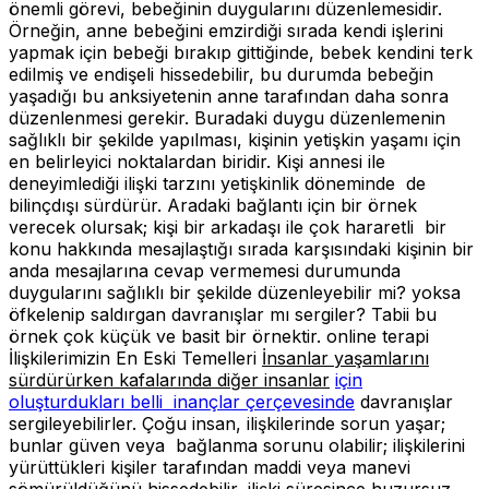
önemli görevi, bebeğinin duygularını düzenlemesidir.
Örneğin, anne bebeğini emzirdiği sırada kendi işlerini
yapmak için bebeği bırakıp gittiğinde, bebek kendini terk
edilmiş ve endişeli hissedebilir, bu durumda bebeğin
yaşadığı bu anksiyetenin anne tarafından daha sonra
düzenlenmesi gerekir. Buradaki duygu düzenlemenin
sağlıklı bir şekilde yapılması, kişinin yetişkin yaşamı için
en belirleyici noktalardan biridir. Kişi annesi ile
deneyimlediği ilişki tarzını yetişkinlik döneminde de
bilinçdışı sürdürür. Aradaki bağlantı için bir örnek
verecek olursak; kişi bir arkadaşı ile çok hararetli bir
konu hakkında mesajlaştığı sırada karşısındaki kişinin bir
anda mesajlarına cevap vermemesi durumunda
duygularını sağlıklı bir şekilde düzenleyebilir mi? yoksa
öfkelenip saldırgan davranışlar mı sergiler? Tabii bu
örnek çok küçük ve basit bir örnektir. online terapi
İlişkilerimizin En Eski Temelleri
İnsanlar yaşamlarını
sürdürürken kafalarında diğer insanlar
için
oluşturdukları belli inançlar çerçevesinde
davranışlar
sergileyebilirler. Çoğu insan, ilişkilerinde sorun yaşar;
bunlar güven veya bağlanma sorunu olabilir; ilişkilerini
yürüttükleri kişiler tarafından maddi veya manevi
sömürüldüğünü hissedebilir, ilişki süresince huzursuz