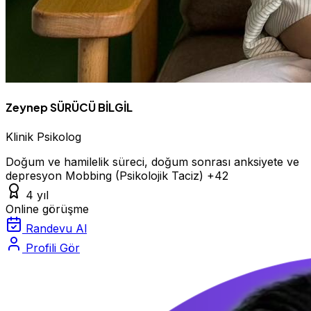
Zeynep SÜRÜCÜ BİLGİL
Klinik Psikolog
Doğum ve hamilelik süreci, doğum sonrası anksiyete ve
depresyon
Mobbing (Psikolojik Taciz)
+42
4 yıl
Online görüşme
Randevu Al
Profili Gör