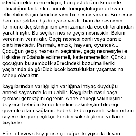
istediğini elde edemediğini, tümgüçlülüğün kendinde
olmadığını fark eden çocuk; tümgüçlülüğünü devam
ettirebilmek için kendine yeni bir nesne yaratır. Bu nesne
hem gerçekten dış dünyada vardır hem de nesnenin
formunu değiştirdiği için aynı zaman da çocuk tarafından
yaratılmıştır. Bu seçilen nesne geçiş nesnesidir. Bakım
vereninin yerini alır. Geçiş nesnesi canlı veya cansız
olabilmektedir. Parmak, emzik, hayvan, oyuncak…
Çocuğun geçiş nesnesini seçimine, geçiş nesnesiyle ile
ilişkisine müdahale edilmemeli, ketlenmemelidir. Çünkü
çocuğun bu sembolik sürecindeki bozulma ileriki
yaşlarında da görülebilecek bozukluklar yaşamasına
sebep olacaktır.
kaygılarından varlığı için varlığına ihtiyaç duyduğu
annesi sayesinde kurtulabilir. Kaygılarla nasıl başa
çıkması gerektiğini öğrenir. Anne bebeği sakinleştirir
böylece bebeğin kendi kendine sakinleştirebileceği
güvenli ortam sağlanır. Bebek de bu güvenli, sakin ortam
sayesinde gün geçtikçe kendini sakinleştirme yollarını
keşfeder.
Eğer ebeveyn kaygılı ise çocuğun kaygısı da devam