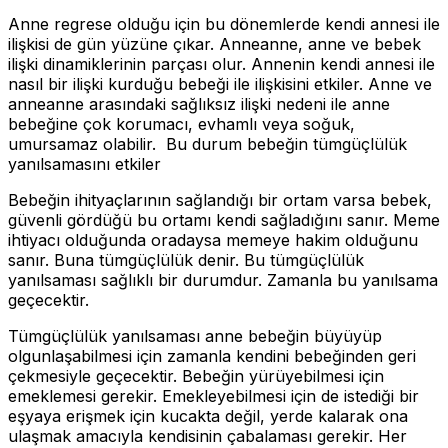
Anne regrese olduğu için bu dönemlerde kendi annesi ile
ilişkisi de gün yüzüne çıkar. Anneanne, anne ve bebek
ilişki dinamiklerinin parçası olur. Annenin kendi annesi ile
nasıl bir ilişki kurduğu bebeği ile ilişkisini etkiler. Anne ve
anneanne arasındaki sağlıksız ilişki nedeni ile anne
bebeğine çok korumacı, evhamlı veya soğuk,
umursamaz olabilir. Bu durum bebeğin tümgüçlülük
yanılsamasını etkiler
Bebeğin ihityaçlarının sağlandığı bir ortam varsa bebek,
güvenli gördüğü bu ortamı kendi sağladığını sanır. Meme
ihtiyacı olduğunda oradaysa memeye hakim olduğunu
sanır. Buna tümgüçlülük denir. Bu tümgüçlülük
yanılsaması sağlıklı bir durumdur. Zamanla bu yanılsama
geçecektir.
Tümgüçlülük yanılsaması anne bebeğin büyüyüp
olgunlaşabilmesi için zamanla kendini bebeğinden geri
çekmesiyle geçecektir. Bebeğin yürüyebilmesi için
emeklemesi gerekir. Emekleyebilmesi için de istediği bir
eşyaya erişmek için kucakta değil, yerde kalarak ona
ulaşmak amacıyla kendisinin çabalaması gerekir. Her