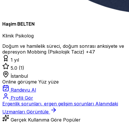
Haşim BELTEN
Klinik Psikolog
Doğum ve hamilelik süreci, doğum sonrası anksiyete ve
depresyon
Mobbing (Psikolojik Taciz)
+47
1 yıl
5.0
(1)
İstanbul
Online görüşme
Yüz yüze
Randevu Al
Profili Gör
Ergenlik sorunları, ergen gelişim sorunları Alanındaki
Uzmanları Görüntüle
Gerçek Kullanıma Göre Popüler