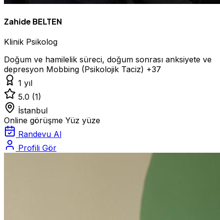
Zahide BELTEN
Klinik Psikolog
Doğum ve hamilelik süreci, doğum sonrası anksiyete ve
depresyon
Mobbing (Psikolojik Taciz)
+37
1 yıl
5.0
(1)
İstanbul
Online görüşme
Yüz yüze
Randevu Al
Profili Gör