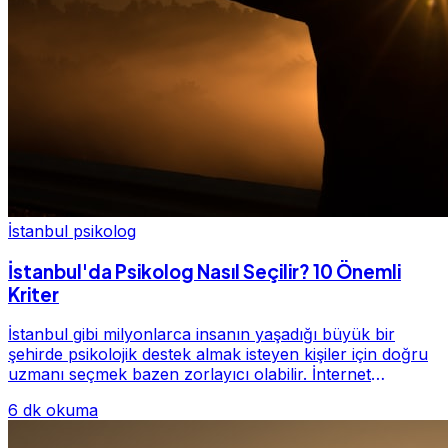
İstanbul psikolog
İstanbul'da Psikolog Nasıl Seçilir? 10 Önemli
Kriter
İstanbul gibi milyonlarca insanın yaşadığı büyük bir
şehirde psikolojik destek almak isteyen kişiler için doğru
uzmanı seçmek bazen zorlayıcı olabilir. İnternet
üzerinde yüzlerce farklı İstanbul psiko...
6 dk okuma