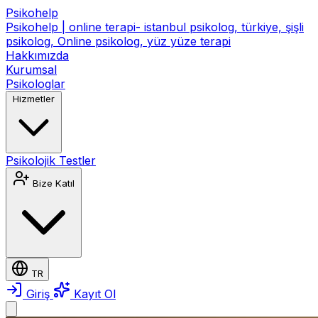
Psikohelp
Psikohelp | online terapi- istanbul psikolog, türkiye, şişli
psikolog, Online psikolog, yüz yüze terapi
Hakkımızda
Kurumsal
Psikologlar
Hizmetler
Psikolojik Testler
Bize Katıl
TR
Giriş
Kayıt Ol