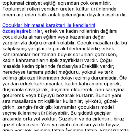
toplumsal cinsiyet eşitliği açısından çok önemlidir.
Toplumsal rolleri yeniden üreten kültür ürünlerinde
önem arz eden halk anlatı geleneğine dayalı masallardır.
Çocuklar bir masal karakteri ile kendilerini
özdeşleştirebilirler
, erkek ve kadın rollerinin dağılımı
çocuklukta alınan eğitim veya kazanılan değer
yargılarıyla doğru orantılı olabilir. Çocuk masalları da bu
kalıplaşmış yargılar ile paralel ilerlemektedir; erkek
kahramanlar her zaman büyük sorunları çözerken,
kadın kahramanların tipik zayıflıkları vardır. Çoğu
masalda kadın tiplerinde fazlasıyla süreklilik vardır;
neredeyse tamamı şiddet mağduru, yoksul ve terk
edilmiş gibi özelliklerinden dolayı ezilmiş durumdadır. Öte
yandan erkek kahramanlar, kadın kahramanı öperek,
düşmanla savaşarak, düşmanı öldürerek, onu sarayına
götürerek veya büyüyü bozarak kurtarır. Bunun yanı
sıra masallarda zıt kişilikler kullanılır; İyi-kötü, güzel-
çirkin, zengin-fakir gibi kavramlar çocukları model
seçme ikilemine sürükleyebilir. Bu şiddetli geçişler
arasında orta yol yoktur. Güzelsin ya da çirkinsin, biraz
güzel olamazsın. Yani ya siyah olmalısın ya da beyaz,
griye yer yok. Femme fatale (Femme fatale, Fransızca'da