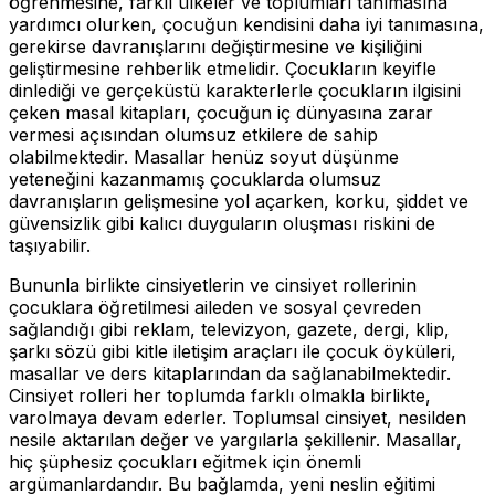
öğrenmesine, farklı ülkeler ve toplumları tanımasına
yardımcı olurken, çocuğun kendisini daha iyi tanımasına,
gerekirse davranışlarını değiştirmesine ve kişiliğini
geliştirmesine rehberlik etmelidir. Çocukların keyifle
dinlediği ve gerçeküstü karakterlerle çocukların ilgisini
çeken masal kitapları, çocuğun iç dünyasına zarar
vermesi açısından olumsuz etkilere de sahip
olabilmektedir. Masallar henüz soyut düşünme
yeteneğini kazanmamış çocuklarda olumsuz
davranışların gelişmesine yol açarken, korku, şiddet ve
güvensizlik gibi kalıcı duyguların oluşması riskini de
taşıyabilir.
Bununla birlikte cinsiyetlerin ve cinsiyet rollerinin
çocuklara öğretilmesi aileden ve sosyal çevreden
sağlandığı gibi reklam, televizyon, gazete, dergi, klip,
şarkı sözü gibi kitle iletişim araçları ile çocuk öyküleri,
masallar ve ders kitaplarından da sağlanabilmektedir.
Cinsiyet rolleri her toplumda farklı olmakla birlikte,
varolmaya devam ederler. Toplumsal cinsiyet, nesilden
nesile aktarılan değer ve yargılarla şekillenir. Masallar,
hiç şüphesiz çocukları eğitmek için önemli
argümanlardandır. Bu bağlamda, yeni neslin eğitimi