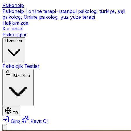
Psikohelp
Psikohelp | online terapi- istanbul psikolog, türkiye, şişli
psikolog, Online psikolog, yüz yüze terapi
Hakkımızda
Kurumsal
Psikologlar
Hizmetler
Psikolojik Testler
Bize Katıl
TR
Giriş
Kayıt Ol