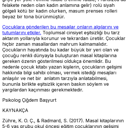
felakete neden olan kadın anlamına gelir) rolü siyah
gölgeli kötü bir kadın olurken, masum prenses rolleri
beyaz bir tona bürünmüştür.
Çocuklara gönderilen bu mesajlar onların algılarını ve
tutumlarını etkiler.
Toplumsal cinsiyet eşitsizliği bu tarz
aktarım yollarıyla korunur ve tekrardan üretilir. Çocuklar
hiçbir zaman masallardan mahrum kalmamalıdır.
Çocukların hayatında bu kadar büyük bir yeri olan ve
çocuğu renkli dünyayla buluşturan masal kitaplarına
gereken özenin gösterilmesi oldukça önemlidir. Bu
nedenle çocuk kitabı yazan kişilerin, çocukların gelişimi
hakkında bilgi sahibi olması, vermek istediği mesajları
anlaşılır ve net bir anlatım tarzıyla anlatabilmesi,
bununla birlikte eşitsizlik içeren baskın söylem ve
yargılardan kaçınması gerekmektedir.
Psikolog Çiğdem Başyurt
KAYNAKÇA
Zühre, K. O. Ç., & Radmard, S. (2017). Masal kitaplarının
5-6 yaş grubu okul öncesi eğitim çocuklarının gelişimi