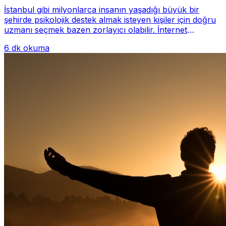
İstanbul gibi milyonlarca insanın yaşadığı büyük bir
şehirde psikolojik destek almak isteyen kişiler için doğru
uzmanı seçmek bazen zorlayıcı olabilir. İnternet
üzerinde yüzlerce farklı İstanbul psiko...
6 dk okuma