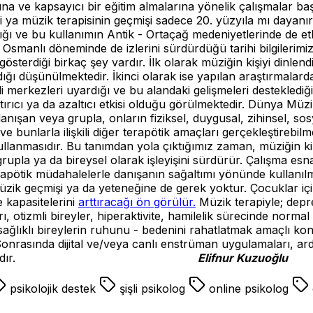
asına ve kapsayıcı bir eğitim almalarına yönelik çalışmalar b
 ya müzik terapisinin geçmişi sadece 20. yüzyıla mı dayanı
ı ve bu kullanımın Antik - Ortaçağ medeniyetlerinde de etki
 ve Osmanlı döneminde de izlerini sürdürdüğü tarihi bilgileri
österdiği birkaç şey vardır. İlk olarak müziğin kişiyi dinlendi
ğı düşünülmektedir. İkinci olarak ise yapılan araştırmalard
 merkezleri uyardığı ve bu alandaki gelişmeleri destekledi
ttırıcı ya da azaltıcı etkisi olduğu görülmektedir. Dünya M
danışan veya grupla, onların fiziksel, duygusal, zihinsel, sos
n ve bunlarla ilişkili diğer terapötik amaçları gerçekleştireb
llanmasıdır. Bu tanımdan yola çıktığımız zaman, müziğin kişi
rupla ya da bireysel olarak işleyişini sürdürür. Çalışma es
apötik müdahalelerle danışanın sağaltımı yönünde kullanılmas
 müzik geçmişi ya da yeteneğine de gerek yoktur. Çocuklar içi
e kapasitelerini
arttıracağı ön görülür.
Müzik terapiyle; depres
ı, otizmli bireyler, hiperaktivite, hamilelik sürecinde no
ağlıklı bireylerin ruhunu - bedenini rahatlatmak amaçlı konul
rasında dijital ve/veya canlı enstrüman uygulamaları, ardı
dır.
Elifnur Kuzuoğlu
psikolojik destek
şişli psikolog
online psikolog