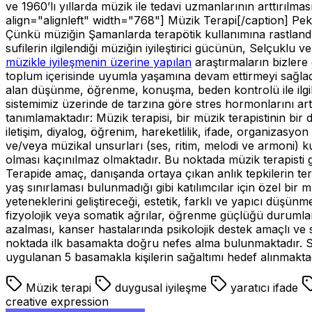
ve 1960’lı yıllarda müzik ile tedavi uzmanlarının arttırılm
align="alignleft" width="768"]
Müzik Terapi[/caption] Peki
Çünkü müziğin Şamanlarda terapötik kullanımına rastlandığ
sufilerin ilgilendiği müziğin iyileştirici gücünün, Selçuklu
müzikle iyileşmenin üzerine yapılan
araştırmaların bizlere g
toplum içerisinde uyumla yaşamına devam ettirmeyi sağladı
alan düşünme, öğrenme, konuşma, beden kontrolü ile ilgili
sistemimiz üzerinde de tarzına göre stres hormonlarını ar
tanımlamaktadır: Müzik terapisi, bir müzik terapistinin bir 
iletişim, diyalog, öğrenim, hareketlilik, ifade, organizasyo
ve/veya müzikal unsurları (ses, ritim, melodi ve armoni) ku
olması kaçınılmaz olmaktadır. Bu noktada müzik terapisti g
Terapide amaç, danışanda ortaya çıkan anlık tepkilerin ter
yaş sınırlaması bulunmadığı gibi katılımcılar için özel bir
yeteneklerini geliştireceği, estetik, farklı ve yapıcı düşünm
fizyolojik veya somatik ağrılar, öğrenme güçlüğü durumlar
azalması, kanser hastalarında psikolojik destek amaçlı ve s
noktada ilk basamakta doğru nefes alma bulunmaktadır. Son
uygulanan 5 basamakla kişilerin sağaltımı hedef alınmakta
Müzik terapi
duygusal iyileşme
yaratıcı ifade
creative expression