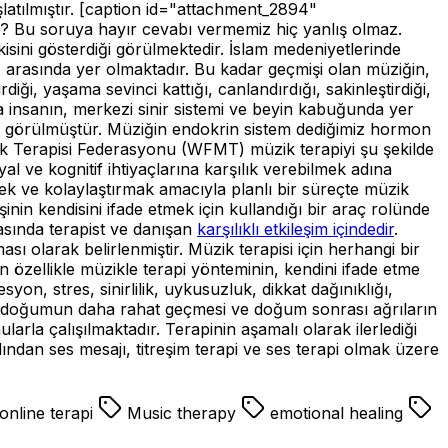
aşlatılmıştır. [caption id="attachment_2894"
r? Bu soruya hayır cevabı vermemiz hiç yanlış olmaz.
sini gösterdiği görülmektedir. İslam medeniyetlerinde
miz arasında yer olmaktadır. Bu kadar geçmişi olan müziğin,
rdiği, yaşama sevinci kattığı, canlandırdığı, sakinleştirdiği,
a insanın, merkezi sinir sistemi ve beyin kabuğunda yer
ği görülmüştür. Müziğin endokrin sistem dediğimiz hormon
üzik Terapisi Federasyonu (WFMT) müzik terapiyi şu şekilde
yal ve kognitif ihtiyaçlarına karşılık verebilmek adına
ilmek ve kolaylaştırmak amacıyla planlı bir süreçte müzik
nin kendisini ifade etmek için kullandığı bir araç rolünde
nasında terapist ve danışan
karşılıklı etkileşim içindedir
.
ı olarak belirlenmiştir. Müzik terapisi için herhangi bir
n özellikle müzikle terapi yönteminin, kendini ifade etme
yon, stres, sinirlilik, uykusuzluk, dikkat dağınıklığı,
rmal doğumun daha rahat geçmesi ve doğum sonrası ağrıların
arla çalışılmaktadır. Terapinin aşamalı olarak ilerlediği
ndan ses mesajı, titreşim terapi ve ses terapi olmak üzere
online terapi
Music therapy
emotional healing