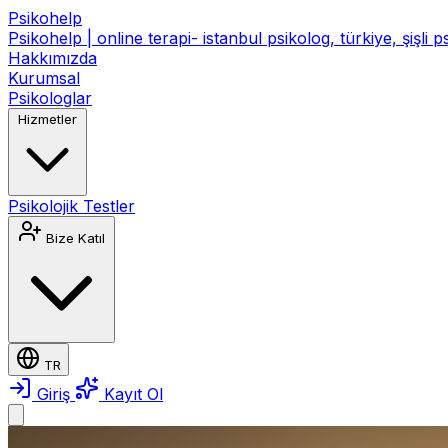
Psikohelp
Psikohelp | online terapi- istanbul psikolog, türkiye, şişli 
Hakkımızda
Kurumsal
Psikologlar
Hizmetler
Psikolojik Testler
Bize Katıl
TR
Giriş
Kayıt Ol