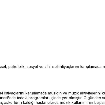
jik, sosyal ve zihinsel ihtiyaçlarını karşılamada müziği
nsel ihtiyaçlarını karşılamada müziğin ve müzik aktivitelerini 
esi'nde tedavi programları içinde yer almıştır. O günden so
mış askerlerin kaldığı hastanelerde müzik kullanımının başl