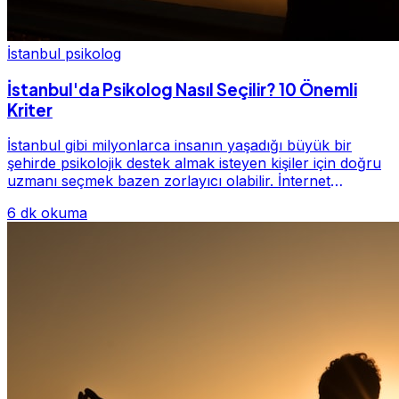
İstanbul psikolog
İstanbul'da Psikolog Nasıl Seçilir? 10 Önemli
Kriter
İstanbul gibi milyonlarca insanın yaşadığı büyük bir
şehirde psikolojik destek almak isteyen kişiler için doğru
uzmanı seçmek bazen zorlayıcı olabilir. İnternet
üzerinde yüzlerce farklı İstanbul psiko...
6 dk okuma