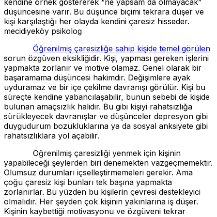
kendine örnek göstererek “ne yapsam da olmayacak”
düşüncesine varır. Bu düşünce biçimi tekrara düşer ve
kişi karşılaştığı her olayda kendini çaresiz hisseder.
mecidiyeköy psikolog
Öğrenilmiş çaresizliğe sahip kişide temel görülen
sorun özgüven eksikliğidir. Kişi, yapması gereken işlerini
yapmakta zorlanır ve motive olamaz. Genel olarak bir
başaramama düşüncesi hakimdir. Değişimlere ayak
uyduramaz ve bir içe çekilme davranışı görülür. Kişi bu
süreçte kendine yabancılaşabilir, bunun sebebi de kişide
bulunan amaçsızlık halidir. Bu gibi kişiyi rahatsızlığa
sürükleyecek davranışlar ve düşünceler depresyon gibi
duygudurum bozukluklarına ya da sosyal anksiyete gibi
rahatsızlıklara yol açabilir.
Öğrenilmiş çaresizliği yenmek için kişinin
yapabileceği şeylerden biri denemekten vazgeçmemektir.
Olumsuz durumları içselleştirmemeleri gerekir. Ama
çoğu çaresiz kişi bunları tek başına yapmakta
zorlanırlar. Bu yüzden bu kişilerin çevresi destekleyici
olmalıdır. Her şeyden çok kişinin yakınlarına iş düşer.
Kişinin kaybettiği motivasyonu ve özgüveni tekrar