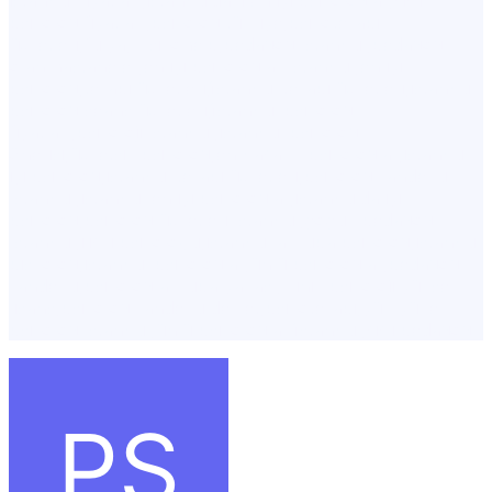
psikolog fiyatları,psikolog türkiye,psikoterapi
ücretleri,fulya, Psikohelp,pedagog İstanbul,pedagog
olan hastaneler,en iyi psikologlar İstanbul,en iyi
psikolog,terapi ücretleri,i̇stanbul terapi ücretleri,istanbul
psikolog seans ücretleri,i̇stanbul psikolog
fiyatları,psikoloji İstanbul,istanbul psikolog
önerisi,ücretsiz psikolog,en başarılı psikologlar,istanbul
iyi psikolog,istanbul terapi ücretleri,psikolog randevu
İstanbul,istanbul en iyi psikologlar,istanbulda iyi
psikolog,psikolog ücretleri İstanbul,çoçuk pedagog
İstanbul,ilişki psikoloğu,istanbul avrupa psikolog,istanbul
piskolog,istanbul psikologlar,ünlü psikologlar,pedagog
randevu,psikolog avrupa yakası,klinik psikoloji yüksek
lisans,psikolog randevu devlet,psikoterapi,yüz yüze
psikolog İstanbul,ünlü psikologlar i̇stanbul,şişli pedagog