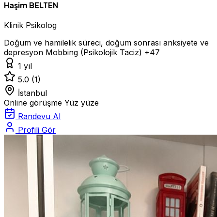
Haşim BELTEN
Klinik Psikolog
Doğum ve hamilelik süreci, doğum sonrası anksiyete ve
depresyon
Mobbing (Psikolojik Taciz)
+47
1 yıl
5.0
(1)
İstanbul
Online görüşme
Yüz yüze
Randevu Al
Profili Gör