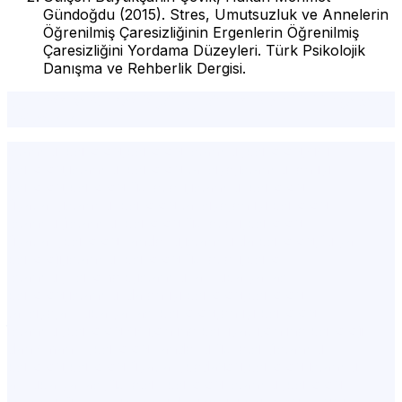
Gündoğdu (2015). Stres, Umutsuzluk ve Annelerin
Öğrenilmiş Çaresizliğinin Ergenlerin Öğrenilmiş
Çaresizliğini Yordama Düzeyleri. Türk Psikolojik
Danışma ve Rehberlik Dergisi.
Öğrenilmiş Çaresizlik,duygudurum bozuklukları,sosyal
anksiyete
istanbul psikolog,psikolog İstanbul,psikolog,şişli
psikolog,istanbul psikolog tavsiye,istanbul en iyi
psikolog,psikolog ücretleri,istanbul psikolog
fiyatları,istanbul psikolog tavsiye,en iyi psikolog
İstanbul,i̇stanbul psikolog ücretleri,psikolog
fiyatları,psikolog randevu,istanbulda psikolog,fulya
psikoloji,istanbul psikolog ücretleri,psiko
İstanbul,Psikohelp,istanbul avrupa yakası
psikolog,istanbul'da en iyi psikolog,psikolog
tavsiye,avrupa yakası psikolog,en iyi psikolog
i̇stanbul,psikolog şişli,online psikiyatri,online psikolojik
danışmanlık,psikolog randevu ücretsiz,i̇stanbul
psikolog,psikolog fiyatları,pedagog,psikolog istanbul
avrupa yakası,ücretsiz psikolog İstanbul,psikolog
istanbul fiyatları,istanbuldaki en iyi psikologlar,şişli