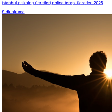
istanbul psikolog ücretleri,online terapi ücretleri 2025
Psikoterapi genelde danışan ter...
9 dk okuma