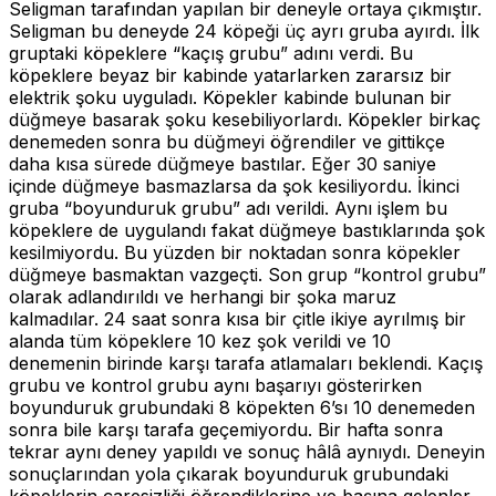
Seligman tarafından yapılan bir deneyle ortaya çıkmıştır.
Seligman bu deneyde 24 köpeği üç ayrı gruba ayırdı. İlk
gruptaki köpeklere “kaçış grubu” adını verdi. Bu
köpeklere beyaz bir kabinde yatarlarken zararsız bir
elektrik şoku uyguladı. Köpekler kabinde bulunan bir
düğmeye basarak şoku kesebiliyorlardı. Köpekler birkaç
denemeden sonra bu düğmeyi öğrendiler ve gittikçe
daha kısa sürede düğmeye bastılar. Eğer 30 saniye
içinde düğmeye basmazlarsa da şok kesiliyordu. İkinci
gruba “boyunduruk grubu” adı verildi. Aynı işlem bu
köpeklere de uygulandı fakat düğmeye bastıklarında şok
kesilmiyordu. Bu yüzden bir noktadan sonra köpekler
düğmeye basmaktan vazgeçti. Son grup “kontrol grubu”
olarak adlandırıldı ve herhangi bir şoka maruz
kalmadılar. 24 saat sonra kısa bir çitle ikiye ayrılmış bir
alanda tüm köpeklere 10 kez şok verildi ve 10
denemenin birinde karşı tarafa atlamaları beklendi. Kaçış
grubu ve kontrol grubu aynı başarıyı gösterirken
boyunduruk grubundaki 8 köpekten 6’sı 10 denemeden
sonra bile karşı tarafa geçemiyordu. Bir hafta sonra
tekrar aynı deney yapıldı ve sonuç hâlâ aynıydı. Deneyin
sonuçlarından yola çıkarak boyunduruk grubundaki
köpeklerin çaresizliği öğrendiklerine ve başına gelenler