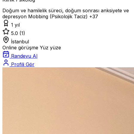
Doğum ve hamilelik süreci, doğum sonrası anksiyete ve
depresyon
Mobbing (Psikolojik Taciz)
+37
1 yıl
5.0
(1)
İstanbul
Online görüşme
Yüz yüze
Randevu Al
Profili Gör