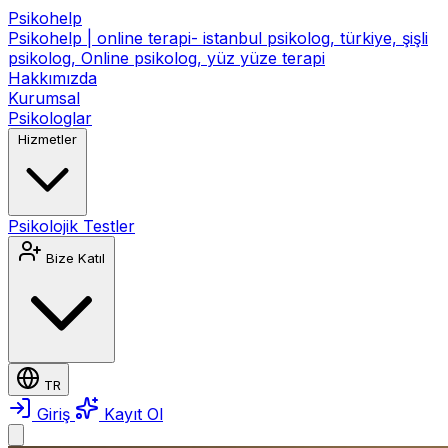
Psikohelp
Psikohelp | online terapi- istanbul psikolog, türkiye, şişli
psikolog, Online psikolog, yüz yüze terapi
Hakkımızda
Kurumsal
Psikologlar
Hizmetler
Psikolojik Testler
Bize Katıl
TR
Giriş
Kayıt Ol