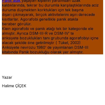
Panik atak
yaşayan kişilerin yardımdan uzak
kaldıklarında, tekrar bu durumla karşılaştıklarında aciz
duruma düşmekten korktukları için tek başına
dışarı çıkmayarak, birçok aktivitelerini aşırı derecede
kısıtlarlar. Agorafobi genellikle panik atakla
beraber görülür.
Klein agorafobi ve panik atağı tek bir kategoride ele
almıştır. Ayrıca DSM-III-R ve DSM-IV’ te
anksiyete bozuklukları tanı grubunda agorafobiyi içine
alacak şekilde öne getirilmiştir ( Tükel, 2002)
Anksiyete nevrozu 1980’ de yayımlanan DSM-III
kitabında Panik bozukluğu olarak yer almıştır.
Yazar
Halime ÇİÇEK