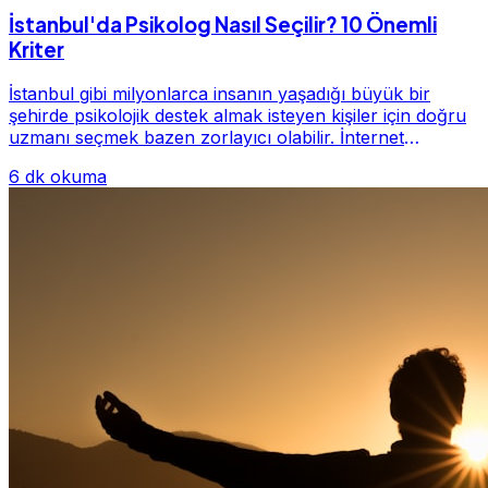
İstanbul'da Psikolog Nasıl Seçilir? 10 Önemli
Kriter
İstanbul gibi milyonlarca insanın yaşadığı büyük bir
şehirde psikolojik destek almak isteyen kişiler için doğru
uzmanı seçmek bazen zorlayıcı olabilir. İnternet
üzerinde yüzlerce farklı İstanbul psiko...
6 dk okuma