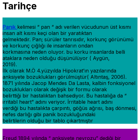
Tarihçe
Panik
kelimesi “ pan “ adı verilen vücudunun üst kısmı
insan alt kısmı keçi olan bir yaratıktan
gelmektedir. Pan; sürüler tanrısıdır, korkunç görünümü
ve korkunç çığlığı ile insanların ondan
korkmasına neden oluyor. bu korku insanlarda belli
ataklara neden olduğu düşünülüyor ( Aygün,
2019).
İlk olarak M.Ö 4.yüzyılda Hipokrat’ın yazılarında
anksiyete bozuklukları görülmüştür( Altıntaş, 2006).
1871 yılında Jacop Mendes Da Lasta, kalbin fonksiyonel
bozuklukları olarak değişik bir formu olarak
belirttiği bir hastalıktan bahsediyor. Bu hastalığa da “
irritabl heart” adını veriyor. İrritable heart adını
verdiği bu hastalıkta çarpıntı, göğüs ağrısı, baş dönmesi,
nefes darlığı gibi panik bozukluğundaki
belirtilerin olduğu bir tablo çıkartmıştır
Freud 1894 yılında “ anksiyete nevrozu” dediği bir