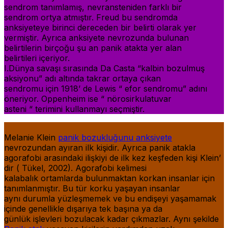
sendrom tanımlamış, nevransteniden farklı bir
sendrom ortya atmıştır. Freud bu sendromda
anksiyeteye birinci dereceden bir belirti olarak yer
vermiştir. Ayrıca anksiyete nevrozunda bulunan
belirtilerin birçoğu şu an panik atakta yer alan
belirtileri içeriyor.
I.Dünya savaşı sırasında Da Casta “kalbin bozulmuş
aksiyonu” adı altında takrar ortaya çıkan
sendromu için 1918’ de Lewis “ efor sendromu” adını
öneriyor. Oppenheim ise “ nörosirkulatuvar
asteni “ terimini kullanmayı seçmiştir.
Melanie Klein
panik bozukluğunu anksiyete
nevrozundan ayıran ilk kişidir. Ayrıca panik atakla
agorafobi arasındaki ilişkiyi de ilk kez keşfeden kişi Klein’
dir ( Tükel, 2002). Agorafobi kelimesi
kalabalık ortamlarda bulunmaktan korkan insanlar için
tanımlanmıştır. Bu tür korku yaşayan insanlar
aynı durumla yüzleşmemek ve bu endişeyi yaşamamak
içinde genellikle dışarıya tek başına ya da
günlük işlevleri bozulacak kadar çıkmazlar. Aynı şekilde