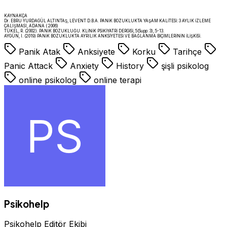
KAYNAKÇA
Dr. EBRU YURDAGÜL ALTINTAŞ, LEVENT D.B.A. PANİK BOZUKLUKTA YAŞAM KALİTESİ: 3 AYLIK İZLEME
ÇALIŞMASI, ADANA ( 2006)
TÜKEL, R. (2002). PANİK BOZUKLUĞU. KLİNİK PSİKİYATRİ DERGİSİ, 5(Supp: 3), 5-13.
AYGÜN, I. (2019) PANİK BOZUKLUKTA AYRILIK ANKSİYETESİ VE BAĞLANMA BİÇİMLERİNİN İLİŞKİSİ.
Panik Atak
Anksiyete
Korku
Tarihçe
Panic Attack
Anxiety
History
şişli psikolog
online psikolog
online terapi
Psikohelp
Psikohelp Editör Ekibi