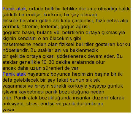
Panik atak
, ortada belli bir tehlike durumu olmadığı halde
şiddetli bir endişe, korkunç bir şey olacağı
hissi ile beraber gelen ani kalp çarpıntısı, hızlı nefes alıp
vermek, titreme, terleme, göğüs ağrısı,
göğüste baskı, bulantı vb. belirtilerin ortaya çıkmasıyla
kişinin kendisini o an ölecekmiş gibi
hissetmesine neden olan fiziksel belirtiler gösteren korku
nöbetleridir. Bu ataklar ani ve beklenmedik
bir şekilde ortaya çıkar, şiddetlenerek devam eder. Bu
ataklar genellikle 10-30 dakika aralarında olur
ancak daha uzun sürenleri de var.
Panik atak
hayatımız boyunca hepimizin başına bir iki
defa gelebilecek bir şey fakat bunun sık sık
yaşanması ve bireyin sürekli korkuyla yaşayıp günlük
işlevini kaybetmesi panik bozukluğuna neden
olur. Panik atak bozukluğunda insanlar düzenli olarak
anksiyete, stres, endişe ve panik durumlarını
yaşar.