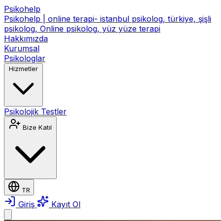
Psikohelp
Psikohelp | online terapi- istanbul psikolog, türkiye, şişli
psikolog, Online psikolog, yüz yüze terapi
Hakkımızda
Kurumsal
Psikologlar
Hizmetler
Psikolojik Testler
Bize Katıl
TR
Giriş
Kayıt Ol