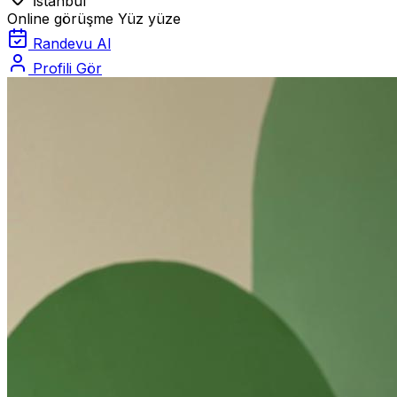
İstanbul
Online görüşme
Yüz yüze
Randevu Al
Profili Gör