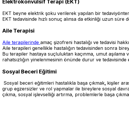
Elektrokonvülsif Terapi (EKT)
EKT beyne elektrik şoku verilerek yapılan bir tedaviyönte
EKT tedavisinde hızlı sonuç alınsa da etkinliği uzun süre de
Aile Terapisi
Aile terapilerinde
amaç şizofreni hastalığı ve tedavisi hakkı
Aile terapileri genellikle hastalığın tedavisinden sonra bire
Bu terapiler hastaya suçluluktan kaçınma, umut aşılama v
rahatsızlığın yinelenmesinin önünde durur ve tedavisinde et
Sosyal Beceri Eğitimi
Sosyal beceri eğitimleri hastalıkla başa çıkmak
,
kişiler ar
grup egzersizler ve rol yapmalar ile bireylere sosyal davranışl
çıkma, sosyal işlevselliği artırma, problemlerle başa çıkm
HALİME