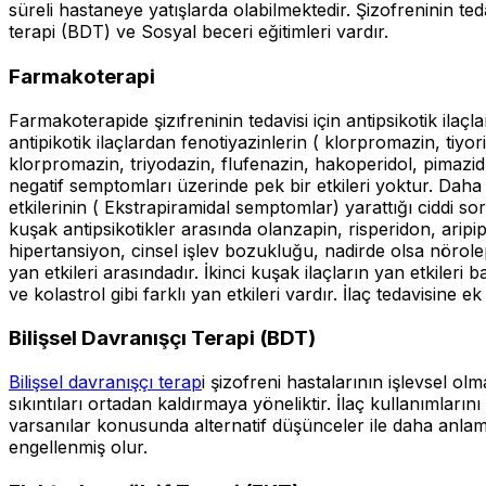
süreli hastaneye yatışlarda olabilmektedir. Şizofreninin teda
terapi (BDT) ve Sosyal beceri eğitimleri vardır.
Farmakoterapi
Farmakoterapide şizıfreninin tedavisi için antipsikotik ilaçlar
antipikotik ilaçlardan fenotiyazinlerin ( klorpromazin, tiyo
klorpromazin, triyodazin, flufenazin, hakoperidol, pimazid ve
negatif semptomları üzerinde pek bir etkileri yoktur. Daha son
etkilerinin ( Ekstrapiramidal semptomlar) yarattığı ciddi soru
kuşak antipsikotikler arasında olanzapin, risperidon, aripip
hipertansiyon, cinsel işlev bozukluğu, nadirde olsa nörole
yan etkileri arasındadır. İkinci kuşak ilaçların yan etkileri
ve kolastrol gibi farklı yan etkileri vardır. İlaç tedavisine 
Bilişsel Davranışçı Terapi (BDT)
Bilişsel davranışçı terap
i şizofreni hastalarının işlevsel o
sıkıntıları ortadan kaldırmaya yöneliktir. İlaç kullanımların
varsanılar konusunda alternatif düşünceler ile daha anlamlı v
engellenmiş olur.