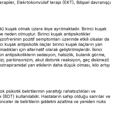
terapiler, Elekrtokonvülsif terapi (EKT), Bilişsel davranışçı
tipik) kuşak olmak üzere ikiye ayrılmaktadır. Birinci kuşak
me neden olmuştur. Birinci kuşak antipsikotikler
 şizofreninin pozitif semptomları üzerinde etkili olsalar da
nci kuşak antpiskotik ilaçlar birinci kuşak ilaçların yan
kları için alternatif olarak geliştirilmişlerdir. İkinci
tün antipsikotiklerin sedasyon, halsizlik, bulanık görme,
i, parkinsonizm, akut distonik reaksiyon, geç diskinezi)
kstrapiramidal yan etkilerin daha düşük olması, kilo artışı
sikotik belirtilerinin yarattığı rahatsızlıkları ve
pi (BDT) kullanılabilir. Hastaların sahip olduğu sanrılar ve
ünceler ile belirtilerin şiddetini azaltma ve yeniden nüks