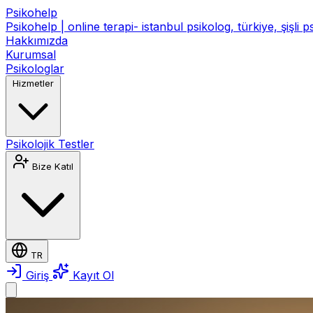
Psikohelp
Psikohelp | online terapi- istanbul psikolog, türkiye, şişli 
Hakkımızda
Kurumsal
Psikologlar
Hizmetler
Psikolojik Testler
Bize Katıl
TR
Giriş
Kayıt Ol