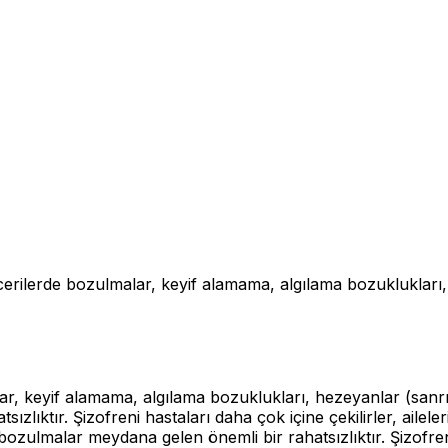
ecerilerde bozulmalar, keyif alamama, algılama bozuklukları,
ar, keyif alamama, algılama bozuklukları, hezeyanlar (sanr
ızlıktır. Şizofreni hastaları daha çok içine çekilirler, ailel
nde bozulmalar meydana gelen önemli bir rahatsızlıktır. Şizofre