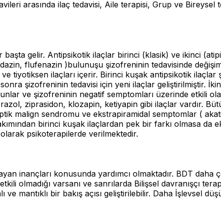
vileri arasında ilaç tedavisi, Aile terapisi, Grup ve Bireysel 
 başta gelir. Antipsikotik ilaçlar birinci (klasik) ve ikinci (a
ridazin, flufenazin )bulunuşu şizofreninin tedavisinde değişi
 tiyotiksen ilaçları içerir. Birinci kuşak antipsikotik ilaçlar
ra şizofreninin tedavisi için yeni ilaçlar geliştirilmiştir. İki
nlar ve şizofreninin negatif semptomları üzerinde etkili olamadı
razol, ziprasidon, klozapin, ketiyapin gibi ilaçlar vardır. Bü
ptik malign sendromu ve ekstrapiramidal semptomlar ( akatiz
 bakımından birinci kuşak ilaçlardan pek bir farkı olmasa da e
ek olarak psikoterapilerde verilmektedir.
lmayan inançları konusunda yardımcı olmaktadır. BDT daha çok p
ı etkili olmadığı varsanı ve sanrılarda Bilişsel davranışçı tera
e mantıklı bir bakış açısı geliştirilebilir. Daha İşlevsel düş