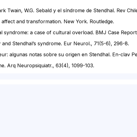
ark Twain, W.G. Sebald y el síndrome de Stendhal. Rev Chile
, affect and transformation. New York. Routledge.
l syndrome: a case of cultural overload. BMJ Case Report
 and Stendhal’s syndrome. Eur Neurol., 71(5-6), 296-8.
r: algunas notas sobre su origen en Stendhal. En-clav Pen
e. Arq Neuropsiquiatr., 63(4), 1099-103.
ri, Paris Sendromu, Kudüs sendromu
stanbul psikolog tavsiye,istanbul en iyi psikolog,psikolog ücre
,psikolog fiyatları,psikolog randevu,istanbulda psikolog,fulya
da en iyi psikolog,psikolog tavsiye,avrupa yakası psikolog,en
cretsiz,i̇stanbul psikolog,psikolog fiyatları,pedagog,psikolo
ologlar,şişli psikolog fiyatları,psikolog türkiye,psikoterapi 
ücretleri,i̇stanbul terapi ücretleri,istanbul psikolog seans ücr
tanbul iyi psikolog,istanbul terapi ücretleri,psikolog randevu 
l,ilişki psikoloğu,istanbul avrupa psikolog,istanbul piskolo
ans,psikolog randevu devlet,psikoterapi,yüz yüze psikolog İs