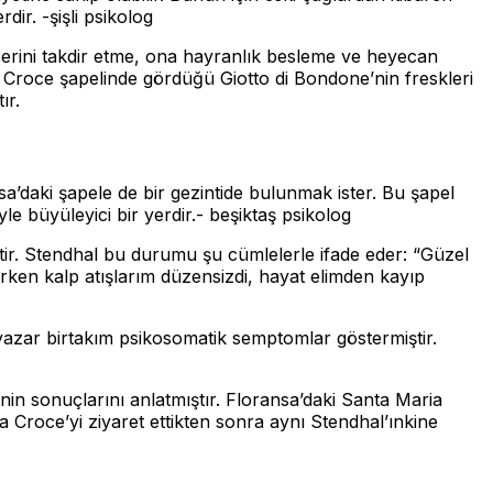
dir. -şişli psikolog
 eserini takdir etme, ona hayranlık besleme ve heyecan
 Croce şapelinde gördüğü Giotto di Bondone’nin freskleri
ır.
’daki şapele de bir gezintide bulunmak ister. Bu şapel
e büyüleyici bir yerdir.- beşiktaş psikolog
iştir. Stendhal bu durumu şu cümlelerle ifade eder: “Güzel
rken kalp atışlarım düzensizdi, hayat elimden kayıp
azar birtakım psikosomatik semptomlar göstermiştir.
inin sonuçlarını anlatmıştır. Floransa’daki Santa Maria
 Croce’yi ziyaret ettikten sonra aynı Stendhal’ınkine