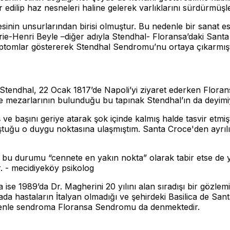
r edilip haz nesneleri haline gelerek varlıklarını sürdürmüşler
kesinin unsurlarından birisi olmuştur. Bu nedenle bir sanat
ie-Henri Beyle –diğer adıyla Stendhal- Floransa’daki Santa
mptomlar göstererek Stendhal Sendromu’nu ortaya çıkarmışt
endhal, 22 Ocak 1817’de Napoli’yi ziyaret ederken Floransa
de mezarlarının bulunduğu bu tapınak Stendhal’ın da deyimiyl
ş ve başını geriye atarak şok içinde kalmış halde tasvir etm
uştuğu o duygu noktasına ulaşmıştım. Santa Croce'den ayrılı
bu durumu “cennete en yakın nokta” olarak tabir etse de y
r. - mecidiyeköy psikolog
 ise 1989’da Dr. Magherini 20 yılını alan sıradışı bir gözlem
 hastaların İtalyan olmadığı ve şehirdeki Basilica de Santa
edenle sendroma Floransa Sendromu da denmektedir.