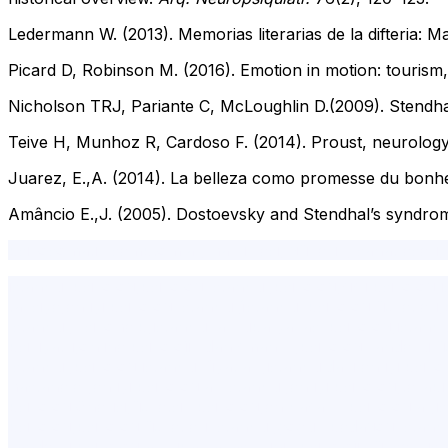
Ledermann W. (2013). Memorias literarias de la difteria: M
Picard D, Robinson M. (2016). Emotion in motion: tourism
Nicholson TRJ, Pariante C, McLoughlin D.(2009). Stendha
Teive H, Munhoz R, Cardoso F. (2014). Proust, neurology
Juarez, E.,A. (2014). La belleza como promesse du bonheu
Amâncio E.,J. (2005). Dostoevsky and Stendhal’s syndrom
psikosomatik semptomlar, haz ilkesi, güzellik, sanat ese
istanbul psikolog,psikolog İstanbul,psikolog,şişli psikolog,i
tavsiye,en iyi psikolog İstanbul,i̇stanbul psikolog ücretleri
İstanbul,Psikohelp,istanbul avrupa yakası psikolog,istanbul'
psikiyatri,online psikolojik danışmanlık,psikolog randevu ü
İstanbul,psikolog istanbul fiyatları,istanbuldaki en iyi psik
hastaneler,en iyi psikologlar İstanbul,en iyi psikolog,terapi 
psikolog önerisi,ücretsiz psikolog,en başarılı psikologlar,is
psikolog,psikolog ücretleri İstanbul,çoçuk pedagog İstanbu
randevu,psikolog avrupa yakası,klinik psikoloji yüksek lis