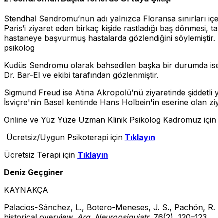
Stendhal Sendromu’nun adı yalnızca Floransa sınırları içe
Paris’i ziyaret eden birkaç kişide rastladığı baş dönmesi, t
hastaneye başvurmuş hastalarda gözlendiğini söylemiştir
psikolog
Kudüs Sendromu olarak bahsedilen başka bir durumda ise k
Dr. Bar-El ve ekibi tarafından gözlenmiştir.
Sigmund Freud ise Atina Akropolü’nü ziyaretinde şiddetli 
İsviçre'nin Basel kentinde Hans Holbein'in eserine olan ziy
Online ve Yüz Yüze Uzman Klinik Psikolog Kadromuz içi
Ücretsiz/Uygun Psikoterapi için
Tıklayın
Ücretsiz Terapi için
Tıklayın
Deniz Geçginer
KAYNAKÇA
Palacios-Sánchez, L., Botero-Meneses, J. S., Pachón, R. P
historical overview.
Arq. Neuropsiquiatr.
76(2), 120–123.