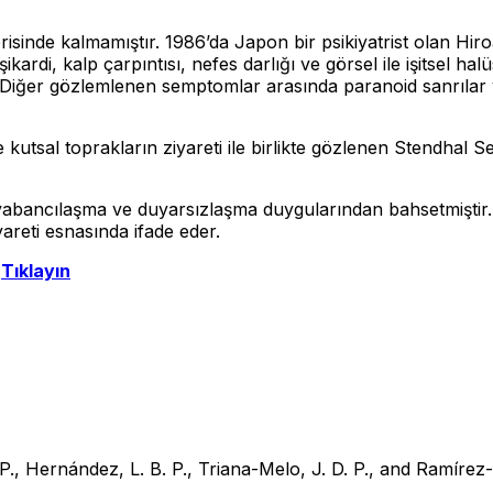
risinde kalmamıştır. 1986’da Japon bir psikiyatrist olan H
aşikardi, kalp çarpıntısı, nefes darlığı ve görsel ile işitsel
. Diğer gözlemlenen semptomlar arasında paranoid sanrılar
utsal toprakların ziyareti ile birlikte gözlenen Stendhal 
yabancılaşma ve duyarsızlaşma duygularından bahsetmiştir. D
areti esnasında ifade eder.
n
Tıklayın
., Hernández, L. B. P., Triana-Melo, J. D. P., and Ramírez-