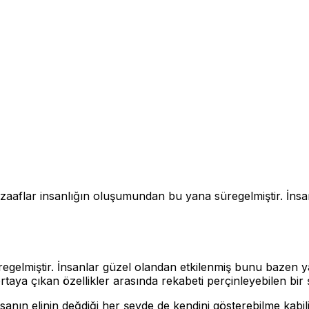
flar insanlığın oluşumundan bu yana süregelmiştir. İnsan
egelmiştir. İnsanlar güzel olandan etkilenmiş bunu bazen y
ortaya çıkan özellikler arasında rekabeti perçinleyebilen bir 
nın elinin değdiği her şeyde de kendini gösterebilme kabiliy