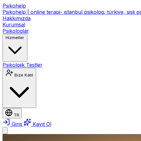
Psikohelp
Psikohelp | online terapi- istanbul psikolog, türkiye, şişli 
Hakkımızda
Kurumsal
Psikologlar
Hizmetler
Psikolojik Testler
Bize Katıl
TR
Giriş
Kayıt Ol