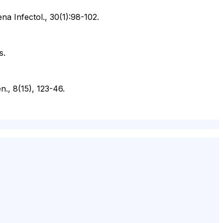
na Infectol., 30(1):98-102.
s.
., 8(15), 123-46.
tleri,istanbul psikolog fiyatları,istanbul psikolog
 psikoloji,istanbul psikolog ücretleri,psiko
 iyi psikolog i̇stanbul,psikolog şişli,online
g istanbul avrupa yakası,ücretsiz psikolog
ücretleri,fulya, Psikohelp,pedagog İstanbul,pedagog olan
etleri,i̇stanbul psikolog fiyatları,psikoloji İstanbul,istanbul
İstanbul,istanbul en iyi psikologlar,istanbulda iyi
g,istanbul psikologlar,ünlü psikologlar,pedagog
tanbul,ünlü psikologlar i̇stanbul,şişli pedagog