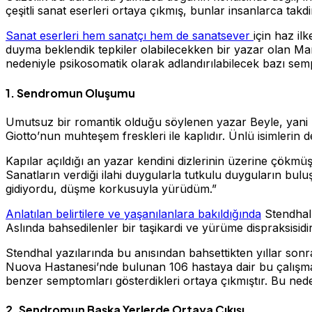
çeşitli sanat eserleri ortaya çıkmış, bunlar insanlarca takdi
Sanat eserleri hem sanatçı hem de sanatsever
için haz il
duyma beklendik tepkiler olabilecekken bir yazar olan Mar
nedeniyle psikosomatik olarak adlandırılabilecek bazı se
1. Sendromun Oluşumu
Umutsuz bir romantik olduğu söylenen yazar Beyle, yani St
Giotto’nun muhteşem freskleri ile kaplıdır. Ünlü isimlerin 
Kapılar açıldığı an yazar kendini dizlerinin üzerine çökmü
Sanatların verdiği ilahi duygularla tutkulu duyguların bul
gidiyordu, düşme korkusuyla yürüdüm.”
Anlatılan belirtilere ve yaşanılanlara bakıldığında
Stendhal 
Aslında bahsedilenler bir taşikardi ve yürüme dispraksisidi
Stendhal yazılarında bu anısından bahsettikten yıllar sonra
Nuova Hastanesi’nde bulunan 106 hastaya dair bu çalışmada
benzer semptomları gösterdikleri ortaya çıkmıştır. Bu n
2. Sendromun Başka Yerlerde Ortaya Çıkışı