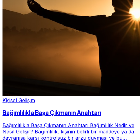
Kişisel Gelişim
Bağımlılıkla Başa Çıkmanın Anahtarı
Bağımlılıkla Başa Çıkmanın Anahtarı Bağımlılık Nedir ve
Nasıl Gelişir? Bağımlılık, kişinin belirli bir maddeye ya da
davranışa karşı kontrolsüz bir arzu duyması ve bu