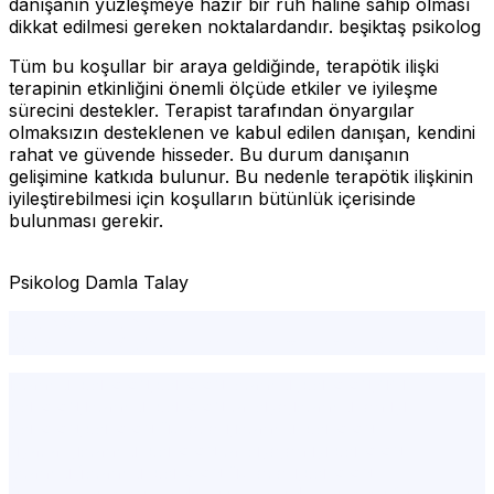
danışanın yüzleşmeye hazır bir ruh haline sahip olması
dikkat edilmesi gereken noktalardandır. beşiktaş psikolog
Tüm bu koşullar bir araya geldiğinde, terapötik ilişki
terapinin etkinliğini önemli ölçüde etkiler ve iyileşme
sürecini destekler. Terapist tarafından önyargılar
olmaksızın desteklenen ve kabul edilen danışan, kendini
rahat ve güvende hisseder. Bu durum danışanın
gelişimine katkıda bulunur. Bu nedenle terapötik ilişkinin
iyileştirebilmesi için koşulların bütünlük içerisinde
bulunması gerekir.
Psikolog Damla Talay
Terapide Terapötik
İlişki,terapötik,duygu,terapi,travma,empati,terapist
istanbul psikolog,psikolog İstanbul,psikolog,şişli
psikolog,istanbul psikolog tavsiye,istanbul en iyi
psikolog,psikolog ücretleri,istanbul psikolog
fiyatları,istanbul psikolog tavsiye,en iyi psikolog
İstanbul,i̇stanbul psikolog ücretleri,psikolog
fiyatları,psikolog randevu,istanbulda psikolog,fulya