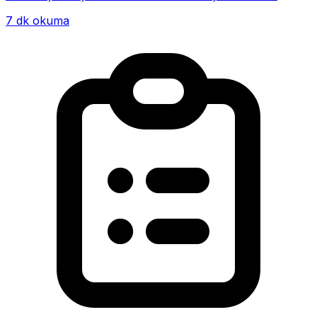
alışkanlığın giderek hayatının me...
7 dk okuma