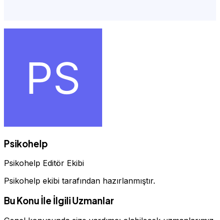
lisans,psikolog randevu devlet,psikoterapi,yüz yüze
psikolog İstanbul,ünlü psikologlar i̇stanbul,şişli pedagog
Psikohelp
Psikohelp Editör Ekibi
Psikohelp ekibi tarafından hazırlanmıştır.
Bu Konu İle İlgili Uzmanlar