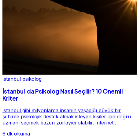
İstanbul psikolog
İstanbul'da Psikolog Nasıl Seçilir? 10 Önemli
Kriter
İstanbul gibi milyonlarca insanın yaşadığı büyük bir
şehirde psikolojik destek almak isteyen kişiler için doğru
uzmanı seçmek bazen zorlayıcı olabilir. İnternet
üzerinde yüzlerce farklı İstanbul psiko...
6 dk okuma