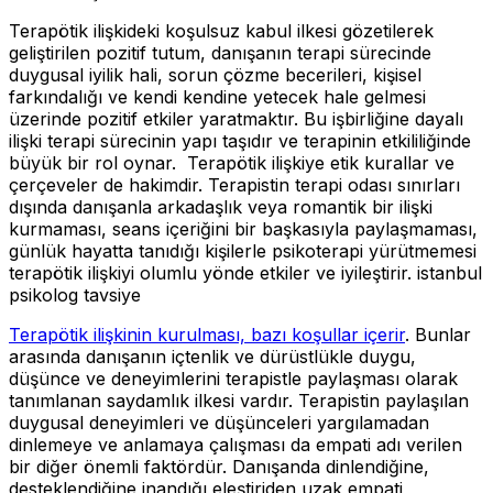
Terapötik ilişkideki koşulsuz kabul ilkesi gözetilerek
geliştirilen pozitif tutum, danışanın terapi sürecinde
duygusal iyilik hali, sorun çözme becerileri, kişisel
farkındalığı ve kendi kendine yetecek hale gelmesi
üzerinde pozitif etkiler yaratmaktır. Bu işbirliğine dayalı
ilişki terapi sürecinin yapı taşıdır ve terapinin etkililiğinde
büyük bir rol oynar. Terapötik ilişkiye etik kurallar ve
çerçeveler de hakimdir. Terapistin terapi odası sınırları
dışında danışanla arkadaşlık veya romantik bir ilişki
kurmaması, seans içeriğini bir başkasıyla paylaşmaması,
günlük hayatta tanıdığı kişilerle psikoterapi yürütmemesi
terapötik ilişkiyi olumlu yönde etkiler ve iyileştirir. istanbul
psikolog tavsiye
Terapötik ilişkinin kurulması, bazı koşullar içerir
. Bunlar
arasında danışanın içtenlik ve dürüstlükle duygu,
düşünce ve deneyimlerini terapistle paylaşması olarak
tanımlanan saydamlık ilkesi vardır. Terapistin paylaşılan
duygusal deneyimleri ve düşünceleri yargılamadan
dinlemeye ve anlamaya çalışması da empati adı verilen
bir diğer önemli faktördür. Danışanda dinlendiğine,
desteklendiğine inandığı eleştiriden uzak empati