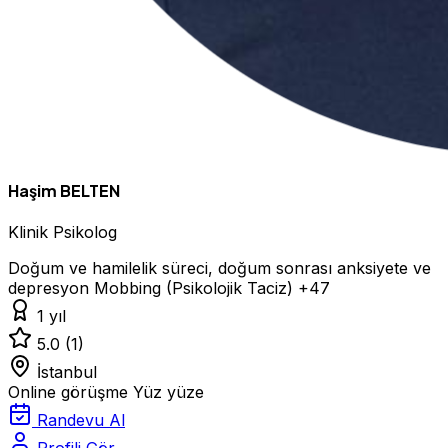
Haşim BELTEN
Klinik Psikolog
Doğum ve hamilelik süreci, doğum sonrası anksiyete ve
depresyon
Mobbing (Psikolojik Taciz)
+47
1 yıl
5.0
(1)
İstanbul
Online görüşme
Yüz yüze
Randevu Al