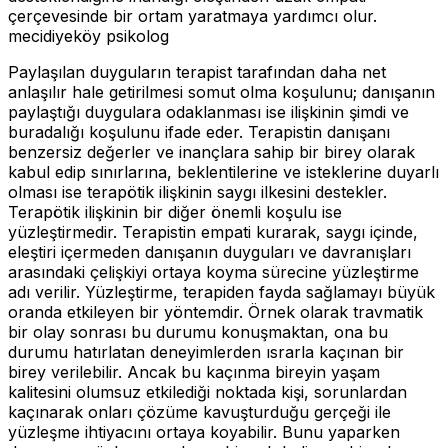
çerçevesinde bir ortam yaratmaya yardımcı olur.
mecidiyeköy psikolog
Paylaşılan duyguların terapist tarafından daha net
anlaşılır hale getirilmesi somut olma koşulunu; danışanın
paylaştığı duygulara odaklanması ise ilişkinin şimdi ve
buradalığı koşulunu ifade eder. Terapistin danışanı
benzersiz değerler ve inançlara sahip bir birey olarak
kabul edip sınırlarına, beklentilerine ve isteklerine duyarlı
olması ise terapötik ilişkinin saygı ilkesini destekler.
Terapötik ilişkinin bir diğer önemli koşulu ise
yüzleştirmedir. Terapistin empati kurarak, saygı içinde,
eleştiri içermeden danışanın duyguları ve davranışları
arasındaki çelişkiyi ortaya koyma sürecine yüzleştirme
adı verilir. Yüzleştirme, terapiden fayda sağlamayı büyük
oranda etkileyen bir yöntemdir. Örnek olarak travmatik
bir olay sonrası bu durumu konuşmaktan, ona bu
durumu hatırlatan deneyimlerden ısrarla kaçınan bir
birey verilebilir. Ancak bu kaçınma bireyin yaşam
kalitesini olumsuz etkilediği noktada kişi, sorunlardan
kaçınarak onları çözüme kavuşturduğu gerçeği ile
yüzleşme ihtiyacını ortaya koyabilir. Bunu yaparken