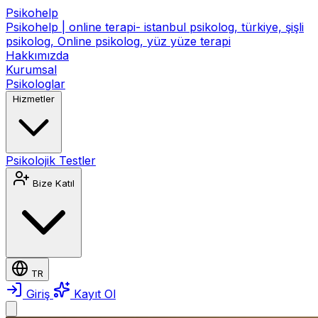
Psikohelp
Psikohelp | online terapi- istanbul psikolog, türkiye, şişli
psikolog, Online psikolog, yüz yüze terapi
Hakkımızda
Kurumsal
Psikologlar
Hizmetler
Psikolojik Testler
Bize Katıl
TR
Giriş
Kayıt Ol