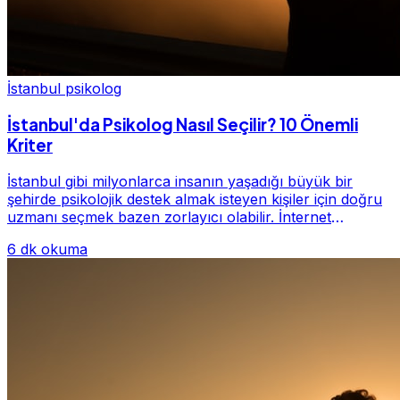
İstanbul psikolog
İstanbul'da Psikolog Nasıl Seçilir? 10 Önemli
Kriter
İstanbul gibi milyonlarca insanın yaşadığı büyük bir
şehirde psikolojik destek almak isteyen kişiler için doğru
uzmanı seçmek bazen zorlayıcı olabilir. İnternet
üzerinde yüzlerce farklı İstanbul psiko...
6 dk okuma