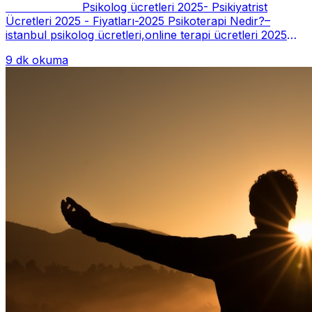
Psikolog ücretleri 2025- Psikiyatrist
Ücretleri 2025 - Fiyatları-2025 Psikoterapi Nedir?–
istanbul psikolog ücretleri,online terapi ücretleri 2025
Psikoterapi genelde danışan ter...
9 dk okuma