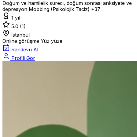
Doğum ve hamilelik süreci, doğum sonrası anksiyete ve
depresyon
Mobbing (Psikolojik Taciz)
+37
1 yıl
5.0
(1)
İstanbul
Online görüşme
Yüz yüze
Randevu Al
Profili Gör