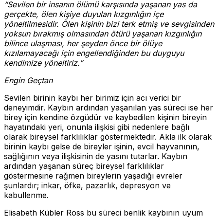
“Sevilen bir insanın ölümü karşısında yaşanan yas da
gerçekte, ölen kişiye duyulan kızgınlığın içe
yöneltilmesidir. Ölen kişinin bizi terk etmiş ve sevgisinden
yoksun bırakmış olmasından ötürü yaşanan kızgınlığın
bilince ulaşması, her şeyden önce bir ölüye
kızılamayacağı için engellendiğinden bu duyguyu
kendimize yöneltiriz.”
Engin Geçtan
Sevilen birinin kaybı her birimiz için acı verici bir
deneyimdir. Kaybın ardından yaşanılan yas süreci ise her
birey için kendine özgüdür ve kaybedilen kişinin bireyin
hayatındaki yeri, onunla ilişkisi gibi nedenlere bağlı
olarak bireysel farklılıklar göstermektedir. Akla ilk olarak
birinin kaybı gelse de bireyler işinin, evcil hayvanının,
sağlığının veya ilişkisinin de yasını tutarlar. Kaybın
ardından yaşanan süreç bireysel farklılıklar
göstermesine rağmen bireylerin yaşadığı evreler
şunlardır; inkar, öfke, pazarlık, depresyon ve
kabullenme.
Elisabeth Kübler Ross bu süreci benlik kaybının uyum