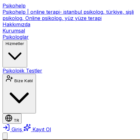
Psikohelp
Psikohelp | online terapi- istanbul psikolog, türkiye, şişli
psikolog, Online psikolog, yüz yüze terapi
Hakkımızda
Kurumsal
Psikologlar
Hizmetler
Psikolojik Testler
Bize Katıl
TR
Giriş
Kayıt Ol