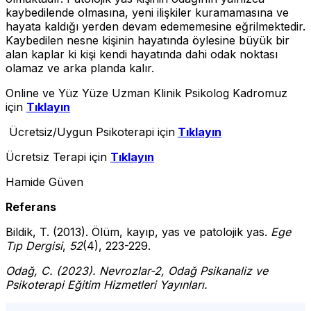
kaybedilende olmasına, yeni ilişkiler kuramamasına ve
hayata kaldığı yerden devam edememesine eğrilmektedir.
Kaybedilen nesne kişinin hayatında öylesine büyük bir
alan kaplar ki kişi kendi hayatında dahi odak noktası
olamaz ve arka planda kalır.
Online ve Yüz Yüze Uzman Klinik Psikolog Kadromuz
için
Tıklayın
Ücretsiz/Uygun Psikoterapi için
Tıklayın
Ücretsiz Terapi için
Tıklayın
Hamide Güven
Referans
Bildik, T. (2013). Ölüm, kayıp, yas ve patolojik yas.
Ege
Tıp Dergisi
,
52
(4), 223-229.
Odağ, C. (2023). Nevrozlar-2, Odağ Psikanaliz ve
Psikoterapi Eğitim Hizmetleri Yayınları.
yas, ölüm,yitim, bağlantı nesneleriistanbul