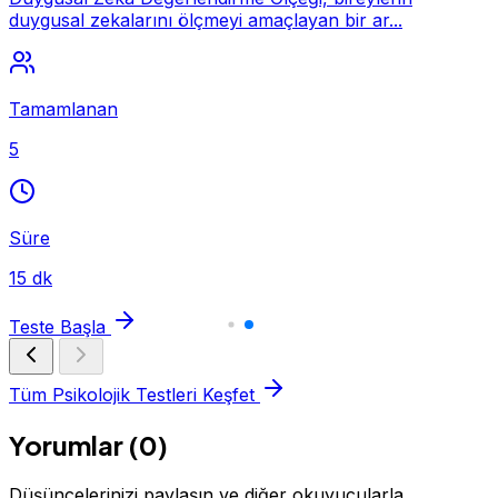
duygusal zekalarını ölçmeyi amaçlayan bir ar...
Tamamlanan
5
Süre
15 dk
Teste Başla
Tüm Psikolojik Testleri Keşfet
Yorumlar (0)
Düşüncelerinizi paylaşın ve diğer okuyucularla