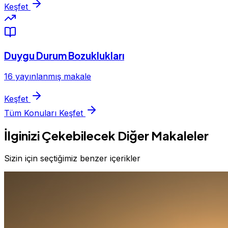
Keşfet
Duygu Durum Bozuklukları
16 yayınlanmış makale
Keşfet
Tüm Konuları Keşfet
İlginizi Çekebilecek Diğer Makaleler
Sizin için seçtiğimiz benzer içerikler