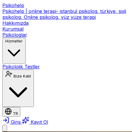
Psikohelp
Psikohelp | online terapi- istanbul psikolog, türkiye, şişli
psikolog, Online psikolog, yüz yüze terapi
Hakkımızda
Kurumsal
Psikologlar
Hizmetler
Psikolojik Testler
Bize Katıl
TR
Giriş
Kayıt Ol