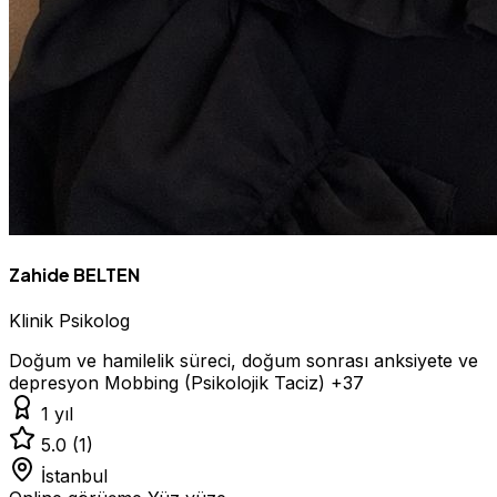
Zahide BELTEN
Klinik Psikolog
Doğum ve hamilelik süreci, doğum sonrası anksiyete ve
depresyon
Mobbing (Psikolojik Taciz)
+37
1 yıl
5.0
(1)
İstanbul