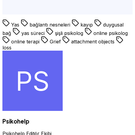
psikolog,psikolog İstanbul,psikolog,şişli
psikolog,istanbul psikolog tavsiye,istanbul en iyi
Yas
bağlantı nesneleri
kayıp
duygusal
bağ
yas süreci
şişli psikolog
online psikolog
online terapi
Grief
attachment objects
loss
Psikohelp
Psikohelp Editör Ekibi