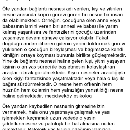
Öte yandan bağlantı nesnesi adı verilen, kişi ve yitirilen
nesne arasında köprü görevi gören bu nesne bir insan
da olabilmektedir. Örneğin, çocuğuna ölen anne veya
babasının ismini veren biri annesi ve babası ile yarım
kalmış yaşantısını ve fantezilerini çocuğu üzerinden
yaşamaya devam etmeye çalışıyor olabilir. Fakat
doğduğu andan itibaren gidenin yerini doldurmak görevi
yüklenen o çocuğun bireyleşmesi ve bağımsızca kendi
kimliğini ortaya koyması bununla birlikte güçleşmektedir.
Yine de bağlantı nesnesi haline gelen kişi, yitimi yaşayan
kişinin o an yas süreci ile baş etmesini kolaylaştıran
araçlar olarak görülmektedir. Kişi o nesneler aracılığıyla
ölen kişiyi fantezisinde yaşatmaktadır veya hala o kişi ile
bağını sürdürmektedir. O nesne hem öfkenin hem
hüznün hem özlemin hem yalnızlığın yansıtıldığı nesne
haline gelmektedir.-mecidiyeköy psikolog
Öte yandan kaybedilen nesnenin gitmesine izin
vermemek, hala onu yaşatmaya çalışmak ve yası
işlemekten kaçınmak uzun vadede o yasın
şiddetlenmesine ve patolojik bir hal almasına neden
olmaktadır. Patolojik yas kişinin odağının yalnızca