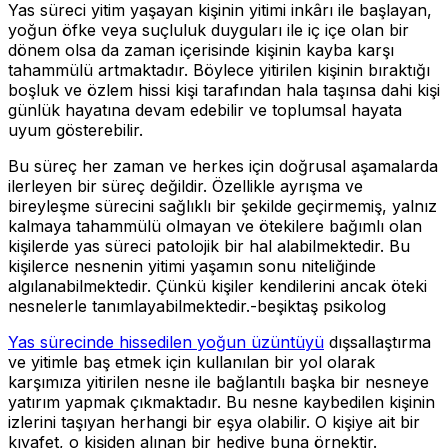
Yas süreci yitim yaşayan kişinin yitimi inkârı ile başlayan,
yoğun öfke veya suçluluk duyguları ile iç içe olan bir
dönem olsa da zaman içerisinde kişinin kayba karşı
tahammülü artmaktadır. Böylece yitirilen kişinin bıraktığı
boşluk ve özlem hissi kişi tarafından hala taşınsa dahi kişi
günlük hayatına devam edebilir ve toplumsal hayata
uyum gösterebilir.
Bu süreç her zaman ve herkes için doğrusal aşamalarda
ilerleyen bir süreç değildir. Özellikle ayrışma ve
bireyleşme sürecini sağlıklı bir şekilde geçirmemiş, yalnız
kalmaya tahammülü olmayan ve ötekilere bağımlı olan
kişilerde yas süreci patolojik bir hal alabilmektedir. Bu
kişilerce nesnenin yitimi yaşamın sonu niteliğinde
algılanabilmektedir. Çünkü kişiler kendilerini ancak öteki
nesnelerle tanımlayabilmektedir.-beşiktaş psikolog
Yas sürecinde hissedilen yoğun üzüntüyü
dışsallaştırma
ve yitimle baş etmek için kullanılan bir yol olarak
karşımıza yitirilen nesne ile bağlantılı başka bir nesneye
yatırım yapmak çıkmaktadır. Bu nesne kaybedilen kişinin
izlerini taşıyan herhangi bir eşya olabilir. O kişiye ait bir
kıyafet, o kişiden alınan bir hediye buna örnektir.