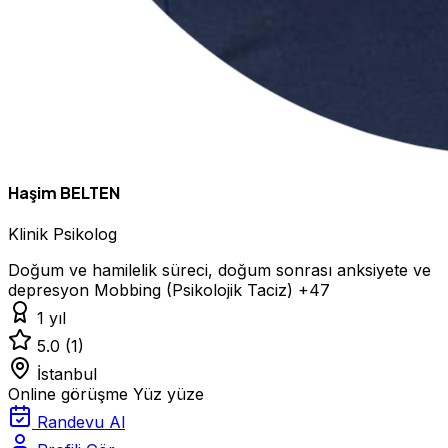
Haşim BELTEN
Klinik Psikolog
Doğum ve hamilelik süreci, doğum sonrası anksiyete ve
depresyon
Mobbing (Psikolojik Taciz)
+47
1 yıl
5.0
(1)
İstanbul
Online görüşme
Yüz yüze
Randevu Al