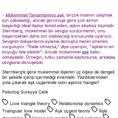
-
Mükemmel/Tamamlanmış aşk
, birçok insanın ulaşmak
için çabaladığı, ancak görünüşe göre çok azının
başardığı ideal ilişkiyi temsil eden, aşkın eksiksiz biçimidir.
Sternberg, mükemmel bir sevgiyi sürdürmenin, onu
başarmaktan daha zor olabileceği konusunda uyarıyor.
Sevginin bileşenlerini eyleme dönüştürmenin önemini
vurguluyor. "İfade olmazsa," diye uyarıyor, "aşkların en
büyüğü bile ölebilir". Ancak mükemmel
aşk
kalıcı
olmayabilir. Örneğin, tutku zamanla kaybolursa, arkadaş
sevgisine dönüşebilir.
Sternberg’e göre mükemmel ilişkinin üç öğeyi de dengeli
bir şekilde içerip içermediği önemlidir. Yazdıklarımdan
yola çıkarak aşk üçgeninde sizin aşkınız hangisi?
Psikolog Süreyya Çalık
Love triangle theory
Relationship dynamics
Triangular love model
Aşk üçgeni teorisi
İlişki