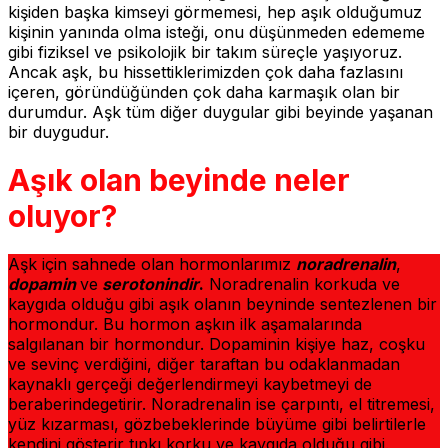
kişiden başka kimseyi görmemesi, hep aşık olduğumuz
kişinin yanında olma isteği, onu düşünmeden edememe
gibi fiziksel ve psikolojik bir takım süreçle yaşıyoruz.
Ancak aşk, bu hissettiklerimizden çok daha fazlasını
içeren, göründüğünden çok daha karmaşık olan bir
durumdur. Aşk tüm diğer duygular gibi beyinde yaşanan
bir duygudur.
Aşık olan beyinde neler
oluyor?
Aşk için sahnede olan hormonlarımız
noradrenalin
,
dopamin
ve
serotonindir
.
Noradrenalin korkuda ve
kaygıda olduğu gibi aşık olanın beyninde sentezlenen bir
hormondur. Bu hormon aşkın ilk aşamalarında
salgılanan bir hormondur. Dopaminin kişiye haz, coşku
ve sevinç verdiğini, diğer taraftan bu odaklanmadan
kaynaklı gerçeği değerlendirmeyi kaybetmeyi de
beraberindegetirir. Noradrenalin ise çarpıntı, el titremesi,
yüz kızarması, gözbebeklerinde büyüme gibi belirtilerle
kendini gösterir tıpkı korku ve kaygıda olduğu gibi.