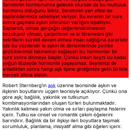
Serotonin hormonunna gelecek olursak da bu mutluluk
hormonu olduğunu biliriz. Serotonin yan etkisi ise
saplantılarımıza sebebiyet veriyor. Bu evrenin bir süre
sonra geçmesi aşkın ömrünün varlığını ispatlıyor.
Saplantılı, olmak gerçeğin değerlendirilmesinin
bozuluyor olması, çarpıntının ve el titremesini gibi
belirtilerin sürekli devam etmesi insan sağlığına zararlıdır.
İşte bu yüzdendir ki aşkın ilk dönemlerinde pembe
gözlüklerimizi takmamızı sağlayan bu hormonlar bir
süre sonra dinmeye başlar. Çünkü insan beyni bu kadar
yoğun düzeyde hormonla yaşayamaz. Beynimizi de
anladıktan sonra hangi aşk tipine girdiğimize gelin birlikte
mercek altına alalım.
Robert Sternberg’in
aşk
üzerine teorisinde aşkın ve
ilişkinin boyutlarını üçgen teorisiyle açıklıyor. Çünkü ona
göre aşk; bağlılık, yakınlık ve tutkunun
kombinasyonlarından oluşan türleri bulunmaktadır.
Yakınlık kelimesi yakın olma ve sırları paylaşma hislerini
içerir. Tutku ise cinsel ve romantik çekim öğelerini
barındırır. Bağlılık da bir ilişkiyi ileri boyutlara taşımak
sorumluluk, planlama, inisiyatif alma gibi öğeleri içerir.