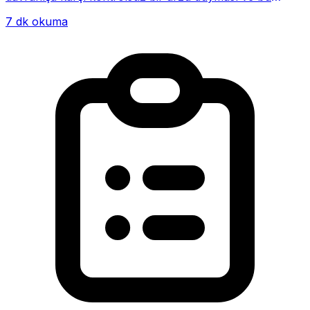
alışkanlığın giderek hayatının me...
7 dk okuma