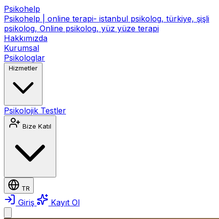
Psikohelp
Psikohelp | online terapi- istanbul psikolog, türkiye, şişli
psikolog, Online psikolog, yüz yüze terapi
Hakkımızda
Kurumsal
Psikologlar
Hizmetler
Psikolojik Testler
Bize Katıl
TR
Giriş
Kayıt Ol