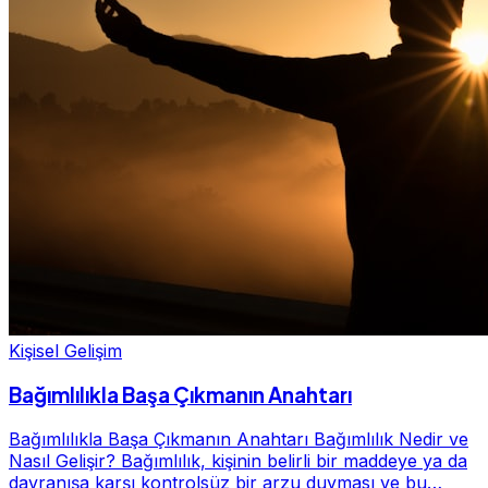
Kişisel Gelişim
Bağımlılıkla Başa Çıkmanın Anahtarı
Bağımlılıkla Başa Çıkmanın Anahtarı Bağımlılık Nedir ve
Nasıl Gelişir? Bağımlılık, kişinin belirli bir maddeye ya da
davranışa karşı kontrolsüz bir arzu duyması ve bu