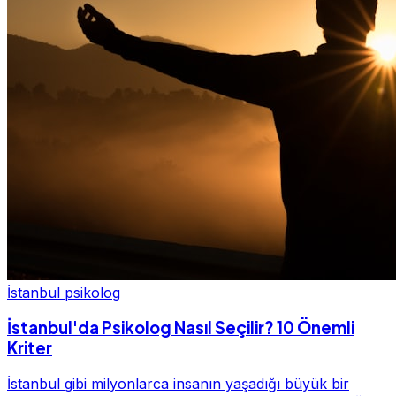
İstanbul psikolog
İstanbul'da Psikolog Nasıl Seçilir? 10 Önemli
Kriter
İstanbul gibi milyonlarca insanın yaşadığı büyük bir