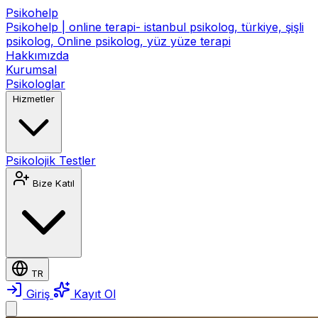
Psikohelp
Psikohelp | online terapi- istanbul psikolog, türkiye, şişli
psikolog, Online psikolog, yüz yüze terapi
Hakkımızda
Kurumsal
Psikologlar
Hizmetler
Psikolojik Testler
Bize Katıl
TR
Giriş
Kayıt Ol