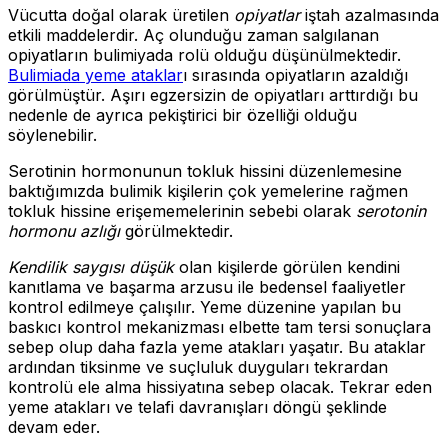
Vücutta doğal olarak üretilen
opiyatlar
iştah azalmasında
etkili maddelerdir. Aç olunduğu zaman salgılanan
opiyatların bulimiyada rolü olduğu düşünülmektedir.
Bulimiada yeme ataklar
ı sırasında opiyatların azaldığı
görülmüştür. Aşırı egzersizin de opiyatları arttırdığı bu
nedenle de ayrıca pekiştirici bir özelliği olduğu
söylenebilir.
Serotinin hormonunun tokluk hissini düzenlemesine
baktığımızda bulimik kişilerin çok yemelerine rağmen
tokluk hissine erişememelerinin sebebi olarak
serotonin
hormonu azlığı
görülmektedir.
Kendilik saygısı düşük
olan kişilerde görülen kendini
kanıtlama ve başarma arzusu ile bedensel faaliyetler
kontrol edilmeye çalışılır. Yeme düzenine yapılan bu
baskıcı kontrol mekanizması elbette tam tersi sonuçlara
sebep olup daha fazla yeme atakları yaşatır. Bu ataklar
ardından tiksinme ve suçluluk duyguları tekrardan
kontrolü ele alma hissiyatına sebep olacak. Tekrar eden
yeme atakları ve telafi davranışları döngü şeklinde
devam eder.