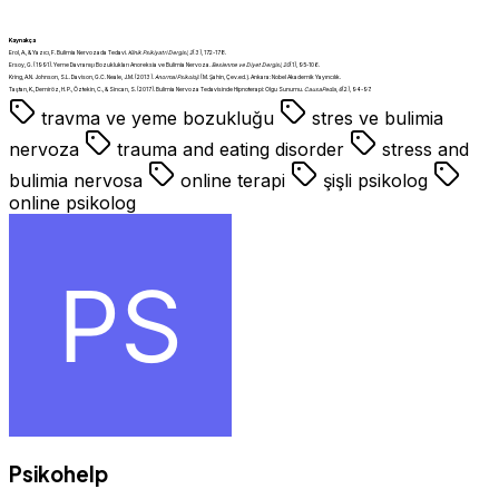
Kaynakça
Erol, A., & Yazıcı, F. Bulimia Nervozada Tedavi.
Klinik Psikiyatri Dergisi
,
2
(3), 172-178.
Ersoy, G. (1991). Yeme Davranışı Bozuklukları Anoreksia ve Bulimia Nervoza.
Beslenme ve Diyet Dergisi
,
20
(1), 95-106.
Kring, A.N. Johnson, S.L. Davison, G.C. Neale, J.M. (2013).
Anormal Psikoloji.
(M. Şahin, Çev.ed.). Ankara: Nobel Akademik Yayıncılık.
Taştan, K., Demiröz, H. P., Öztekin, C., & Sincan, S. (2017). Bulimia Nervoza Tedavisinde Hipnoterapi: Olgu Sunumu.
CausaPedia
,
6
(2), 94-97.
travma ve yeme bozukluğu
stres ve bulimia
nervoza
trauma and eating disorder
stress and
bulimia nervosa
online terapi
şişli psikolog
online psikolog
Psikohelp