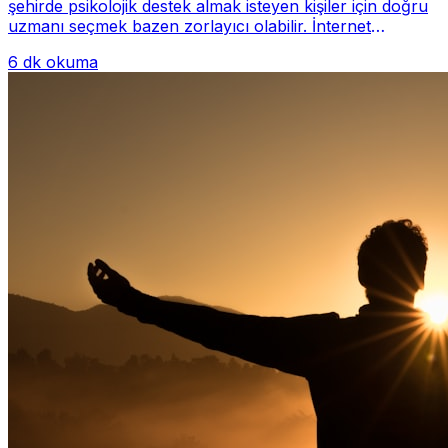
şehirde psikolojik destek almak isteyen kişiler için doğru
uzmanı seçmek bazen zorlayıcı olabilir. İnternet
üzerinde yüzlerce farklı İstanbul psiko...
6 dk okuma