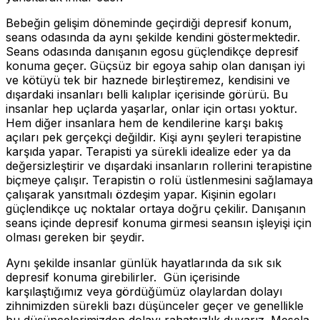
Bebeğin gelişim döneminde geçirdiği depresif konum,
seans odasında da aynı şekilde kendini göstermektedir.
Seans odasında danışanın egosu güçlendikçe depresif
konuma geçer. Güçsüz bir egoya sahip olan danışan iyi
ve kötüyü tek bir haznede birleştiremez, kendisini ve
dışardaki insanları belli kalıplar içerisinde görürü. Bu
insanlar hep uçlarda yaşarlar, onlar için ortası yoktur.
Hem diğer insanlara hem de kendilerine karşı bakış
açıları pek gerçekçi değildir. Kişi aynı şeyleri terapistine
karşıda yapar. Terapisti ya sürekli idealize eder ya da
değersizleştirir ve dışardaki insanların rollerini terapistine
biçmeye çalışır. Terapistin o rolü üstlenmesini sağlamaya
çalışarak yansıtmalı özdeşim yapar. Kişinin egoları
güçlendikçe uç noktalar ortaya doğru çekilir. Danışanın
seans içinde depresif konuma girmesi seansın işleyişi için
olması gereken bir şeydir.
Aynı şekilde insanlar günlük hayatlarında da sık sık
depresif konuma girebilirler. Gün içerisinde
karşılaştığımız veya gördüğümüz olaylardan dolayı
zihnimizden sürekli bazı düşünceler geçer ve genellikle
bu düşüncelerimizden dolayı rahatsızlık duyarız. Mesela