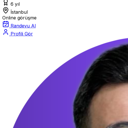
6 yıl
İstanbul
Online görüşme
Randevu Al
Profili Gör