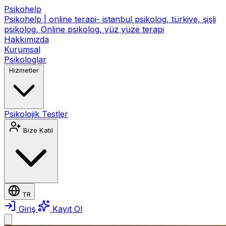
Psikohelp
Psikohelp | online terapi- istanbul psikolog, türkiye, şişli
psikolog, Online psikolog, yüz yüze terapi
Hakkımızda
Kurumsal
Psikologlar
Hizmetler
Psikolojik Testler
Bize Katıl
TR
Giriş
Kayıt Ol