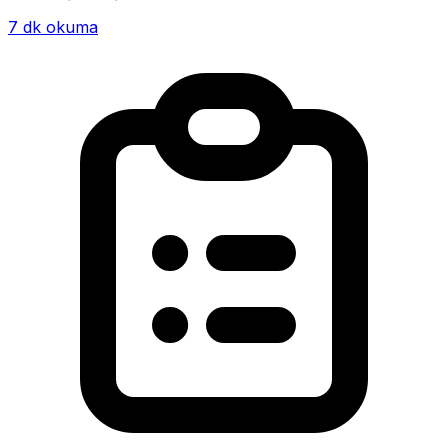
alışkanlığın giderek hayatının me...
7 dk okuma