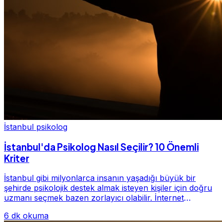
İstanbul psikolog
İstanbul'da Psikolog Nasıl Seçilir? 10 Önemli
Kriter
İstanbul gibi milyonlarca insanın yaşadığı büyük bir
şehirde psikolojik destek almak isteyen kişiler için doğru
uzmanı seçmek bazen zorlayıcı olabilir. İnternet
üzerinde yüzlerce farklı İstanbul psiko...
6 dk okuma