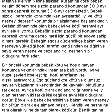
Melanie klein’ın Nesne İlişkileri Kuramına göre bebek
gelişim döneminde şizoid-paranoid konumdan ( 0-3 ay)
sonra depresif konuma ( 3-6 ay) geçmektedir. Bebek
şizoid- paranoid konumda iken ayrıştırdığı iyi ve kötü
nesneyi depresif konumda bir algılamaya başlamaktadır.
Gelişim döneminde olan bebek iyi ve kötü nesneyi ayrı
ayrı ele alıyordu. Bebeğin şizoid-paranoid konumdan
depresif konuma geçebilmesi için güçlü bir egoya sahip
olması gerekir. Bebeğin egosu güçlendikçe bakım veren
nesneye yüklediği kötü tarafın kendisinden geldiğini ve
sevgi veren nesne ve cezalandırıcı nesnenin bir
olduğunu fark eder.
Bir önceki konumda bebek kötü ve hoş olmayan
konumda yakınlarındaki insanlara bağlıyordu. İyi ve
güzel şeyleri içselleştirip, kötü taraflarını ise
dışsallaştırıyordu. Ego güçlendikçe kötü ve olumsuz
şeylerin bazılarının kendisinden de kaynaklı olduğunu
fark eder. Ayrıca kötü olarak adlandırdığı nesne ve iyi
olan nesnenin iki farklı kişi değil de aynı kişi olduğunu
görür. Böylelikle bebek kendisini ve bakım veren nesneyi
bir bütün olarak ele almaya başlar. Kendisi ve nesne ne
tam olarak iyi ne de tam olarak kötüdür. Benlik tanımı