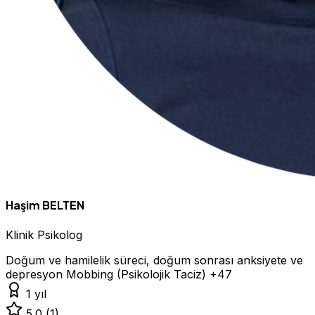
Haşim BELTEN
Klinik Psikolog
Doğum ve hamilelik süreci, doğum sonrası anksiyete ve
depresyon
Mobbing (Psikolojik Taciz)
+47
1 yıl
5.0
(1)