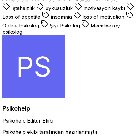
Sinop, Sivas, Tekirdağ, Tokat, Trabzon, Tunceli, Şanlıurfa, Uşak, Van, Yozgat, Zonguldak, Aksaray, Bayburt, Karaman, Kırıkkale, Batman, Şırnak, Bartın, Ardahan, Iğdır, Yalova, Karabük, Kilis, Osmaniye, Düzce, psikolog
İştahsızlık
uykusuzluk
motivasyon kaybı
Loss of appetite
insomnia
loss of motivation
Online Psikolog
Şişli Psikolog
Mecidiyeköy
psikolog
Psikohelp
Psikohelp Editör Ekibi
Psikohelp ekibi tarafından hazırlanmıştır.