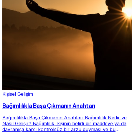
Kişisel Gelişim
Bağımlılıkla Başa Çıkmanın Anahtarı
Bağımlılıkla Başa Çıkmanın Anahtarı Bağımlılık Nedir ve
Nasıl Gelişir? Bağımlılık, kişinin belirli bir maddeye ya da
davranışa karşı kontrolsüz bir arzu duyması ve bu