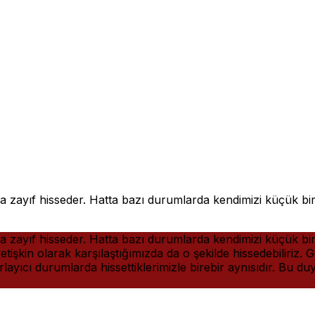
a da zayıf hisseder. Hatta bazı durumlarda kendimizi küçük b
a da zayıf hisseder. Hatta bazı durumlarda kendimizi küçük b
etişkin olarak karşılaştığımızda da o şekilde hissedebiliriz
layıcı durumlarda hissettiklerimizle birebir aynısıdır. B