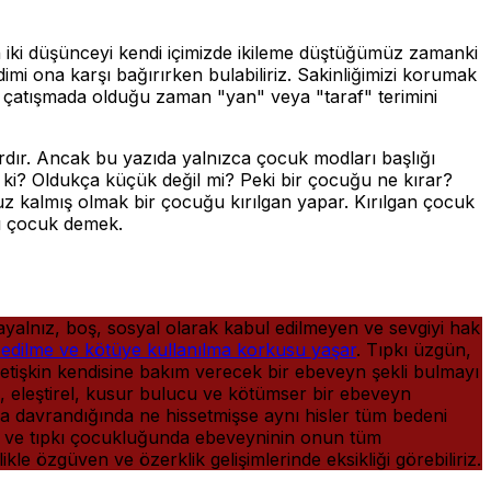
en iki düşünceyi kendi içimizde ikileme düştüğümüz zamanki
dimi ona karşı bağırırken bulabiliriz. Sakinliğimizi korumak
iç çatışmada olduğu zaman "yan" veya "taraf" terimini
rdır. Ancak bu yazıda yalnızca çocuk modları başlığı
 ki? Oldukça küçük değil mi? Peki bir çocuğu ne kırar?
uz kalmış olmak bir çocuğu kırılgan yapar. Kırılgan çocuk
ı çocuk demek.
ayalnız, boş, sosyal olarak kabul edilmeyen ve sevgiyi hak
 edilme ve kötüye kullanılma korkusu yaşar
. Tıpkı üzgün,
yetişkin kendisine bakım verecek bir ebeveyn şekli bulmayı
tı, eleştirel, kusur bulucu ve kötümser bir ebeveyn
ona davrandığında ne hissetmişse aynı hisler tüm bedeni
ini ve tıpkı çocukluğunda ebeveyninin onun tüm
ikle özgüven ve özerklik gelişimlerinde eksikliği görebiliriz.