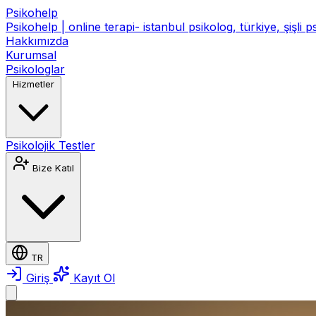
Psikohelp
Psikohelp | online terapi- istanbul psikolog, türkiye, şişli 
Hakkımızda
Kurumsal
Psikologlar
Hizmetler
Psikolojik Testler
Bize Katıl
TR
Giriş
Kayıt Ol