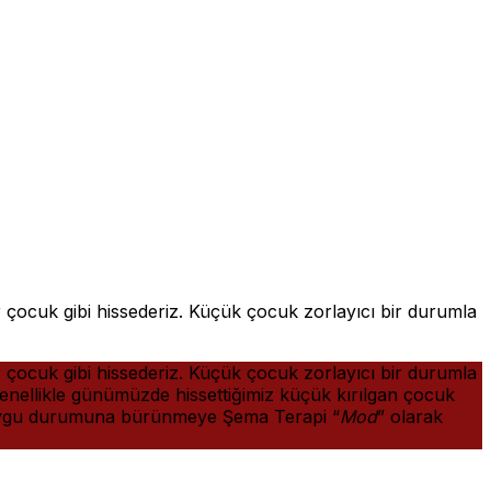
ir çocuk gibi hissederiz. Küçük çocuk zorlayıcı bir durumla
ir çocuk gibi hissederiz. Küçük çocuk zorlayıcı bir durumla
. Genellikle günümüzde hissettiğimiz küçük kırılgan çocuk
u duygu durumuna bürünmeye Şema Terapi “
Mod
” olarak