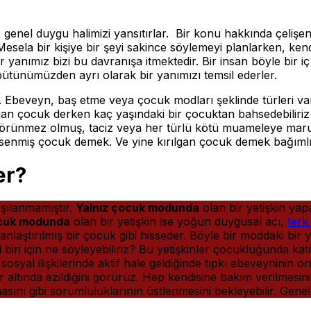
iz genel duygu halimizi yansıtırlar. Bir konu hakkında çeliş
 Mesela bir kişiye bir şeyi sakince söylemeyi planlarken, ken
yanımız bizi bu davranışa itmektedir. Bir insan böyle bir 
r bütünümüzden ayrı olarak bir yanımızı temsil ederler.
r. Ebeveyn, baş etme veya çocuk modları şeklinde türleri va
lgan çocuk derken kaç yaşındaki bir çocuktan bahsedebiliriz
ş, görünmez olmuş, taciz veya her türlü kötü muameleye mar
enmiş çocuk demek. Ve yine kırılgan çocuk demek bağıml
er?
rşılanmamıştır.
Yalnız çocuk modunda
olan bir yetişkin yap
ocuk modunda
olan bir yetişkin ise yoğun duygusal acı,
terk
aştırılmış bir çocuk gibi hisseder. Böyle bir moddaki bir 
i
biri için ne söyleyebiliriz? Bu yetişkinler çocukluğunda ka
syal ilişkilerinde aktif hale geldiğinde tıpkı ebeveyninin 
ar altında ezildiğini görürüz. Hep kendisine bakım verilmes
masını gibi sorumluluklarının üstlenmesini bekleyebilir. Genell