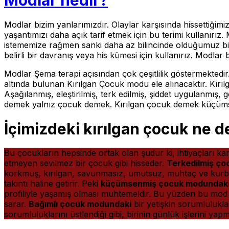
Modlar bizim yanlarımızdır. Olaylar karşısında hissettiğim
yaşantımızı daha açık tarif etmek için bu terimi kullanırız.
istememize rağmen sanki daha az bilincinde olduğumuz bir 
belirli bir davranış veya his kümesi için kullanırız. Modla
Modlar Şema terapi açısından çok çeşitlilik göstermektedi
altında bulunan Kırılgan Çocuk modu ele alınacaktır. Kırı
Aşağılanmış, eleştirilmiş, terk edilmiş, şiddet uygulanmı
demek yalnız çocuk demek. Kırılgan çocuk demek küçüms
İçimizdeki kırılgan çocuk ne d
Bu çocukların hepsinde ortak olan şudur ki, ihtiyaçları ka
etmeyen sevilmez bir çocuk gibi hisseder.
Terkedilmiş ç
korkmuş, kırılgan, savunmasız, umutsuz, muhtaç ve kurbanl
takıntı haline getirir. Peki
küçümsenmiş çocuk modundak
profiliyle yaşamış olması muhtemeldir. Bu yüzden bu mod so
sarar.
Bağımlı çocuk modundaki
bir yetişkin sorumlulukl
sorumluluklarını üstlendiği gibi, birinin günlük işlerini yap