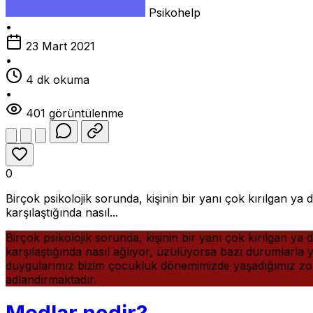
Psikohelp
•
23 Mart 2021
•
4 dk okuma
•
401 görüntülenme
0
Birçok psikolojik sorunda, kişinin bir yanı çok kırılgan y
karşılaştığında nasıl...
Birçok psikolojik sorunda, kişinin bir yanı çok kırılgan y
karşılaştığında nasıl ağlıyor, üzülüyorsa bazı durumlarla y
duygularımız bizim çocukluk dönemimizde yaşadığımız zor
adlandırmaktadır.
Modlar nedir?