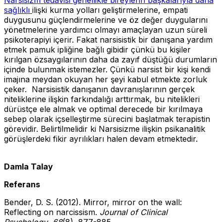
sağlıklı
ilişki kurma yolları geliştirmelerine, empati
duygusunu güçlendirmelerine ve öz değer duygularını
yönetmelerine yardımcı olmayı amaçlayan uzun süreli
psikoterapiyi içerir. Fakat narsisistik bir danışana yardım
etmek pamuk ipliğine bağlı gibidir çünkü bu kişiler
kırılgan özsaygılarının daha da zayıf düştüğü durumların
içinde bulunmak istemezler. Çünkü narsist bir kişi kendi
imajına meydan okuyan her şeyi kabul etmekte zorluk
çeker. Narsisistik danışanın davranışlarının gerçek
niteliklerine ilişkin farkındalığı arttırmak, bu nitelikleri
dürüstçe ele almak ve optimal derecede bir kırılmaya
sebep olarak içselleştirme sürecini başlatmak terapistin
görevidir. Belirtilmelidir ki Narsisizme ilişkin psikanalitik
görüşlerdeki fikir ayrılıkları halen devam etmektedir.
Damla Talay
Referans
Bender, D. S. (2012). Mirror, mirror on the wall:
Reflecting on narcissism.
Journal of Clinical
Psychology
,
68
(8), 877-885.