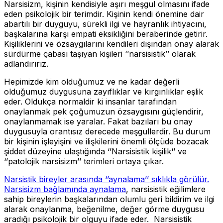
Narsisizm, kişinin kendisiyle aşırı meşgul olmasını ifade
eden psikolojik bir terimdir. Kişinin kendi önemine dair
abartılı bir duyguyu, sürekli ilgi ve hayranlık ihtiyacını,
başkalarına karşı empati eksikliğini beraberinde getirir.
Kişiliklerini ve özsaygılarını kendileri dışından onay alarak
sürdürme çabası taşıyan kişileri ‘’narsisistik’’ olarak
adlandırırız.
Hepimizde kim olduğumuz ve ne kadar değerli
olduğumuz duygusuna zayıflıklar ve kırgınlıklar eşlik
eder. Oldukça normaldir ki insanlar tarafından
onaylanmak pek çoğumuzun özsaygısını güçlendirir,
onaylanmamak ise yaralar. Fakat bazıları bu onay
duygusuyla orantısız derecede meşgullerdir. Bu durum
bir kişinin işleyişini ve ilişkilerini önemli ölçüde bozacak
şiddet düzeyine ulaştığında ‘’Narsisistik kişilik‘’ ve
‘’patolojik narsisizm’’ terimleri ortaya çıkar.
Narsistik bireyler arasında ‘’aynalama’’ sıklıkla görülür.
Narsisizm bağlamında aynalama
, narsisistik eğilimlere
sahip bireylerin başkalarından olumlu geri bildirim ve ilgi
alarak onaylanma, beğenilme, değer görme duygusu
aradığı psikolojik bir olguyu ifade eder. Narsisistik