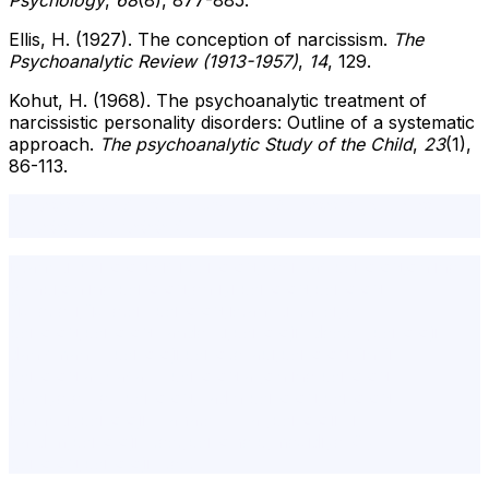
Ellis, H. (1927). The conception of narcissism.
The
Psychoanalytic Review (1913-1957)
,
14
, 129.
Kohut, H. (1968). The psychoanalytic treatment of
narcissistic personality disorders: Outline of a systematic
approach.
The psychoanalytic Study of the Child
,
23
(1),
86-113.
Narsisizm Tedavi ve Aynalama,Narsisizm,patolojik
narsisizm,Narsisistik,
istanbul psikolog,şişli psikolog,beşiktaş psikolog,online
terapi,online psikolog,en iyi psikolog,psikolog
ücretleri,ücretsiz psikolog,istanbul tavsiye
psikolog,psikolog randevu,psikolojik destek,psikolojik
danışmanlık,psikoloji,psikoterapi,psikolog,ünlü
psikologlar,başarılı psikologlar,online psikolog
tavsiye,erkek psikolog,kadın psikolog,psikolog
istanbul,psikolojik rahatsızlıklar,psikolojik ilk
yardım,psikolojik test,psikohelp,mecidiyeköy
psikolog,psikolojik test