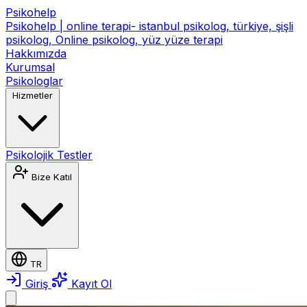
Psikohelp
Psikohelp | online terapi- istanbul psikolog, türkiye, şişli
psikolog, Online psikolog, yüz yüze terapi
Hakkımızda
Kurumsal
Psikologlar
Hizmetler
Psikolojik Testler
Bize Katıl
TR
Giriş
Kayıt Ol