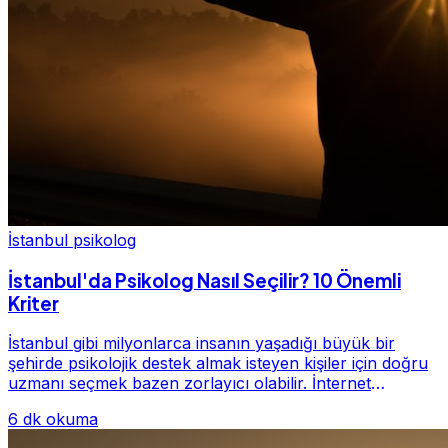
İstanbul psikolog
İstanbul'da Psikolog Nasıl Seçilir? 10 Önemli
Kriter
İstanbul gibi milyonlarca insanın yaşadığı büyük bir
şehirde psikolojik destek almak isteyen kişiler için doğru
uzmanı seçmek bazen zorlayıcı olabilir. İnternet
üzerinde yüzlerce farklı İstanbul psiko...
6 dk okuma