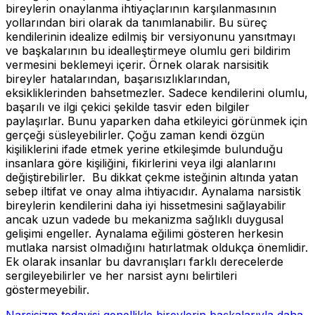
bireylerin onaylanma ihtiyaçlarının karşılanmasının
yollarından biri olarak da tanımlanabilir. Bu süreç
kendilerinin idealize edilmiş bir versiyonunu yansıtmayı
ve başkalarının bu idealleştirmeye olumlu geri bildirim
vermesini beklemeyi içerir. Örnek olarak narsisitik
bireyler hatalarından, başarısızlıklarından,
eksikliklerinden bahsetmezler. Sadece kendilerini olumlu,
başarılı ve ilgi çekici şekilde tasvir eden bilgiler
paylaşırlar. Bunu yaparken daha etkileyici görünmek için
gerçeği süsleyebilirler. Çoğu zaman kendi özgün
kişiliklerini ifade etmek yerine etkileşimde bulunduğu
insanlara göre kişiliğini, fikirlerini veya ilgi alanlarını
değiştirebilirler. Bu dikkat çekme isteğinin altında yatan
sebep iltifat ve onay alma ihtiyacıdır. Aynalama narsistik
bireylerin kendilerini daha iyi hissetmesini sağlayabilir
ancak uzun vadede bu mekanizma sağlıklı duygusal
gelişimi engeller. Aynalama eğilimi gösteren herkesin
mutlaka narsist olmadığını hatırlatmak oldukça önemlidir.
Ek olarak insanlar bu davranışları farklı derecelerde
sergileyebilirler ve her narsist aynı belirtileri
göstermeyebilir.
Narsisizm tedavisi genellikle bireylerin başkalarıyla daha