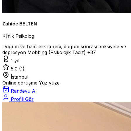
Zahide BELTEN
Klinik Psikolog
Doğum ve hamilelik süreci, doğum sonrası anksiyete ve
depresyon
Mobbing (Psikolojik Taciz)
+37
1 yıl
5.0
(1)
İstanbul
Online görüşme
Yüz yüze
Randevu Al
Profili Gör