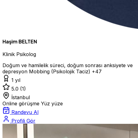
Haşim BELTEN
Klinik Psikolog
Doğum ve hamilelik süreci, doğum sonrası anksiyete ve
depresyon
Mobbing (Psikolojik Taciz)
+47
1 yıl
5.0
(1)
İstanbul
Online görüşme
Yüz yüze
Randevu Al
Profili Gör