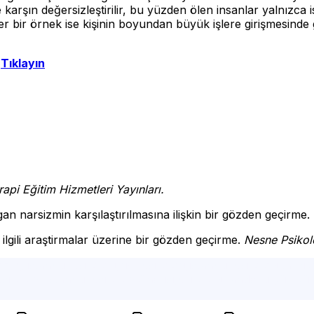
arşın değersizleştirilir, bu yüzden ölen insanlar yalnızca is
er bir örnek ise kişinin boyundan büyük işlere girişmesind
n
Tıklayın
pi Eğitim Hizmetleri Yayınları.
n narsizmin karşılaştırılmasına ilişkin bir gözden geçirme.
 ilgili araştirmalar üzerine bir gözden geçirme.
Nesne Psikolo
irme,
istanbul psikolog,şişli psikolog,istanbul psikolog tavsiy
sikolog, istanbul psikolog önerisi,psikolog randevu,yüz yüze