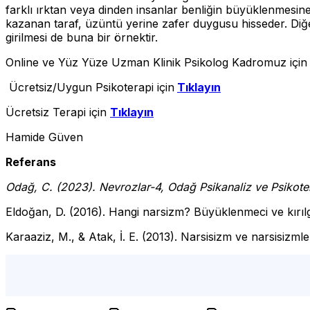
farklı ırktan veya dinden insanlar benliğin büyüklenmesine k
kazanan taraf, üzüntü yerine zafer duygusu hisseder. Diğ
girilmesi de buna bir örnektir.
Online ve Yüz Yüze Uzman Klinik Psikolog Kadromuz içi
Ücretsiz/Uygun Psikoterapi için
Tıklayın
Ücretsiz Terapi için
Tıklayın
Hamide Güven
Referans
Odağ, C. (2023). Nevrozlar-4, Odağ Psikanaliz ve Psikotera
Eldoğan, D. (2016). Hangi narsizm? Büyüklenmeci ve kırılga
Karaaziz, M., & Atak, İ. E. (2013). Narsisizm ve narsisizmle
narsistik uzantılar, hayranlık, büyüklenme, değersizleşt
istanbul avrupa yakası psikolog,online psikolog, ücretsiz p
psikolojik destek