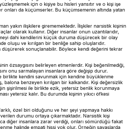
zleşmemek için o kişiye bu hisleri yansıtır ve o kişi işe
likler onları da küçümserler. Bu küçümsemenin altında yatan
n yakın ilişkilere girememektedir. İlişkiler narsistik kişinin
araçlar olarak kullanır. Diğer insanlar onun uzantılarıdır,
lemeyi dahi kendilerini küçük duruma düşürecek bir olay
e oluşu ve kırılgan bir benliğe sahip oluşlarıdır.
da düşürerek sonuçlanabilir. Böylece kendi değerini tekrar
in özsaygısını belirleyen etmenlerdir. Kişi beğenilmediği,
gısını onu sarmalayan insanlara göre değişip durur.
le birlikte kendini savunmak için kendine büyüklenme
 balona benzeyen kırılgan bir kalkandır. Kişi değersizlik
in şişirilmesi ile birlikte ezik, yetersiz benlik korunmaya
ası yetersiz kalır. Bu durumda kişinin yıkıcı öfkesi
arklı, özel biri olduğunu ve her şeyi yapmaya hakkı
verilen durumu ortaya çıkarmaktadır. Narsistik kişi
ca diğer insanlara zarar verdiği, onları sömürdüğü fakat
me halinde empati hissi yok olur. Örneğin savaşlarda