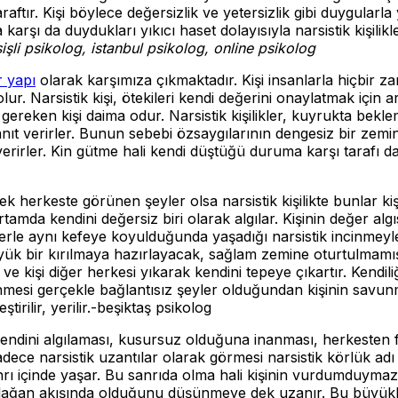
r. Kişi böylece değersizlik ve yetersizlik gibi duygularla yü
 karşı da duydukları yıkıcı haset dolayısıyla narsistik kişi
şişli psikolog, istanbul psikolog, online psikolog
r yapı
olarak karşımıza çıkmaktadır. Kişi insanlarla hiçbir zama
 olur. Narsistik kişi, ötekileri kendi değerini onaylatmak için 
 gereken kişi daima odur. Narsistik kişilikler, kuyrukta bek
nıt verirler. Bunun sebebi özsaygılarının dengesiz bir zemind
 verirler. Kin gütme hali kendi düştüğü duruma karşı tarafı 
rkeste görünen şeyler olsa narsistik kişilikte bunlar kişin
tamda kendini değersiz biri olarak algılar. Kişinin değer al
ilerle aynı kefeye koyulduğunda yaşadığı narsistik incinmey
yük bir kırılmaya hazırlayacak, sağlam zemine oturtulmamış,
ve kişi diğer herkesi yıkarak kendini tepeye çıkartır. Kendiliğ
lenmesi gerçekle bağlantısız şeyler olduğundan kişinin savunm
irilir, yerilir.-beşiktaş psikolog
endini algılaması, kusursuz olduğuna inanması, herkesten f
ce narsistik uzantılar olarak görmesi narsistik körlük adı 
nrı içinde yaşar. Bu sanrıda olma hali kişinin vurdumduymaz
ağan akışında olduğunu düşünmeye dek uzanır. Bu büyüklen