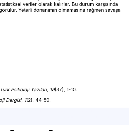
tatistiksel veriler olarak kalırlar. Bu durum karşısında
e görülür. Yeterli donanımın olmamasına rağmen savaşa
Türk Psikoloji Yazıları
,
19
(37), 1-10.
ji Dergisi
,
1
(2), 44-59.
e,istanbul en iyi psikolog,istanbul psikolog ücretleri,
 psikolog,online terapi, psikolojik destek, ücretsiz