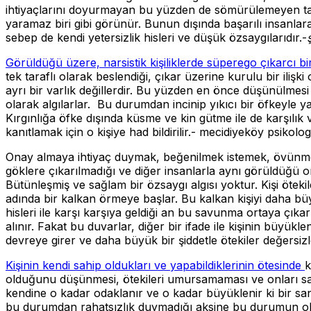
ihtiyaçlarını doyurmayan bu yüzden de sömürülemeyen taraftı
yaramaz biri gibi görünür. Bunun dışında başarılı insanlara
sebep de kendi yetersizlik hisleri ve düşük özsaygılarıdır.-
Görüldüğü üzere, narsistik kişiliklerde süperego çıkarcı bi
tek taraflı olarak beslendiği, çıkar üzerine kurulu bir ilişki
ayrı bir varlık değillerdir. Bu yüzden en önce düşünülmesi
olarak algılarlar. Bu durumdan incinip yıkıcı bir öfkeyle ya
Kırgınlığa öfke dışında küsme ve kin gütme ile de karşılık
kanıtlamak için o kişiye had bildirilir.- mecidiyeköy psikolog
Onay almaya ihtiyaç duymak, beğenilmek istemek, övünmek he
göklere çıkarılmadığı ve diğer insanlarla aynı görüldüğü or
Bütünleşmiş ve sağlam bir özsaygı algısı yoktur. Kişi ötek
adında bir kalkan örmeye başlar. Bu kalkan kişiyi daha bü
hisleri ile karşı karşıya geldiği an bu savunma ortaya çıkar 
alınır. Fakat bu duvarlar, diğer bir ifade ile kişinin büyük
devreye girer ve daha büyük bir şiddetle ötekiler değersizleşt
Kişinin kendi sahip oldukları ve yapabildiklerinin ötesinde
k
olduğunu düşünmesi, ötekileri umursamaması ve onları sade
kendine o kadar odaklanır ve o kadar büyüklenir ki bir sa
bu durumdan rahatsızlık duymadığı aksine bu durumun ol