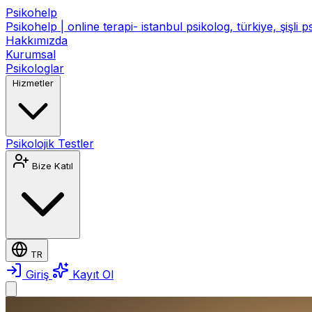
Psikohelp
Psikohelp | online terapi- istanbul psikolog, türkiye, şişli 
Hakkımızda
Kurumsal
Psikologlar
Hizmetler
Psikolojik Testler
Bize Katıl
TR
Giriş
Kayıt Ol