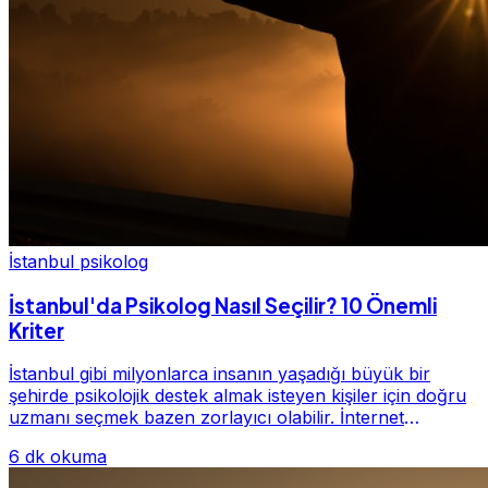
İstanbul psikolog
İstanbul'da Psikolog Nasıl Seçilir? 10 Önemli
Kriter
İstanbul gibi milyonlarca insanın yaşadığı büyük bir
şehirde psikolojik destek almak isteyen kişiler için doğru
uzmanı seçmek bazen zorlayıcı olabilir. İnternet
üzerinde yüzlerce farklı İstanbul psiko...
6 dk okuma