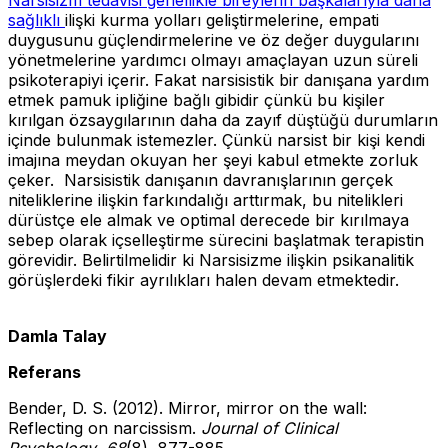
sağlıklı
ilişki kurma yolları geliştirmelerine, empati
duygusunu güçlendirmelerine ve öz değer duygularını
yönetmelerine yardımcı olmayı amaçlayan uzun süreli
psikoterapiyi içerir. Fakat narsisistik bir danışana yardım
etmek pamuk ipliğine bağlı gibidir çünkü bu kişiler
kırılgan özsaygılarının daha da zayıf düştüğü durumların
içinde bulunmak istemezler. Çünkü narsist bir kişi kendi
imajına meydan okuyan her şeyi kabul etmekte zorluk
çeker. Narsisistik danışanın davranışlarının gerçek
niteliklerine ilişkin farkındalığı arttırmak, bu nitelikleri
dürüstçe ele almak ve optimal derecede bir kırılmaya
sebep olarak içselleştirme sürecini başlatmak terapistin
görevidir. Belirtilmelidir ki Narsisizme ilişkin psikanalitik
görüşlerdeki fikir ayrılıkları halen devam etmektedir.
Damla Talay
Referans
Bender, D. S. (2012). Mirror, mirror on the wall:
Reflecting on narcissism.
Journal of Clinical
Psychology
,
68
(8), 877-885.