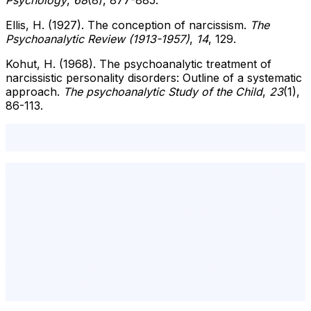
Ellis, H. (1927). The conception of narcissism.
The
Psychoanalytic Review (1913-1957)
,
14
, 129.
Kohut, H. (1968). The psychoanalytic treatment of
narcissistic personality disorders: Outline of a systematic
approach.
The psychoanalytic Study of the Child
,
23
(1),
86-113.
Narsisizm Tedavi ve Aynalama,Narsisizm,patolojik
narsisizm,Narsisistik,
istanbul psikolog,şişli psikolog,beşiktaş psikolog,online
terapi,online psikolog,en iyi psikolog,psikolog
ücretleri,ücretsiz psikolog,istanbul tavsiye
psikolog,psikolog randevu,psikolojik destek,psikolojik
danışmanlık,psikoloji,psikoterapi,psikolog,ünlü
psikologlar,başarılı psikologlar,online psikolog
tavsiye,erkek psikolog,kadın psikolog,psikolog
istanbul,psikolojik rahatsızlıklar,psikolojik ilk
yardım,psikolojik test,psikohelp,mecidiyeköy
psikolog,psikolojik test