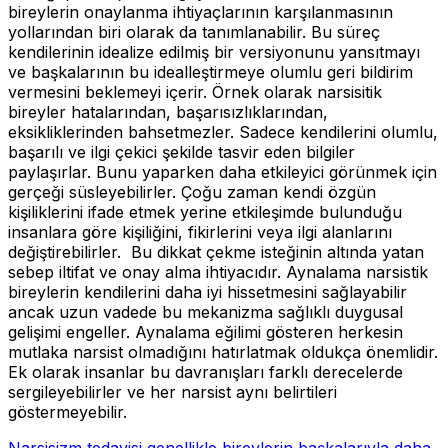
bireylerin onaylanma ihtiyaçlarının karşılanmasının
yollarından biri olarak da tanımlanabilir. Bu süreç
kendilerinin idealize edilmiş bir versiyonunu yansıtmayı
ve başkalarının bu idealleştirmeye olumlu geri bildirim
vermesini beklemeyi içerir. Örnek olarak narsisitik
bireyler hatalarından, başarısızlıklarından,
eksikliklerinden bahsetmezler. Sadece kendilerini olumlu,
başarılı ve ilgi çekici şekilde tasvir eden bilgiler
paylaşırlar. Bunu yaparken daha etkileyici görünmek için
gerçeği süsleyebilirler. Çoğu zaman kendi özgün
kişiliklerini ifade etmek yerine etkileşimde bulunduğu
insanlara göre kişiliğini, fikirlerini veya ilgi alanlarını
değiştirebilirler. Bu dikkat çekme isteğinin altında yatan
sebep iltifat ve onay alma ihtiyacıdır. Aynalama narsistik
bireylerin kendilerini daha iyi hissetmesini sağlayabilir
ancak uzun vadede bu mekanizma sağlıklı duygusal
gelişimi engeller. Aynalama eğilimi gösteren herkesin
mutlaka narsist olmadığını hatırlatmak oldukça önemlidir.
Ek olarak insanlar bu davranışları farklı derecelerde
sergileyebilirler ve her narsist aynı belirtileri
göstermeyebilir.
Narsisizm tedavisi genellikle bireylerin başkalarıyla daha