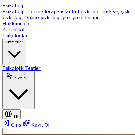
Psikohelp
Psikohelp | online terapi- istanbul psikolog, türkiye, şişli
psikolog, Online psikolog, yüz yüze terapi
Hakkımızda
Kurumsal
Psikologlar
Hizmetler
Psikolojik Testler
Bize Katıl
TR
Giriş
Kayıt Ol