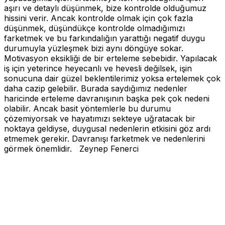
aşırı ve detaylı düşünmek, bize kontrolde olduğumuz
hissini verir. Ancak kontrolde olmak için çok fazla
düşünmek, düşündükçe kontrolde olmadığımızı
farketmek ve bu farkındalığın yarattığı negatif duygu
durumuyla yüzleşmek bizi aynı döngüye sokar.
Motivasyon eksikliği de bir erteleme sebebidir. Yapılacak
iş için yeterince heyecanlı ve hevesli değilsek, işin
sonucuna dair güzel beklentilerimiz yoksa ertelemek çok
daha cazip gelebilir.
Burada saydığımız nedenler
haricinde erteleme davranışının başka pek çok nedeni
olabilir. Ancak basit yöntemlerle bu durumu
çözemiyorsak ve hayatımızı sekteye uğratacak bir
noktaya geldiyse, duygusal nedenlerin etkisini göz ardı
etmemek gerekir. Davranışı farketmek ve nedenlerini
görmek önemlidir.
Zeynep Fenerci
Neden
Erteliyoruz?,kaygı,duygu,zaman,davr
Neden
Erteliyoruz?,kaygı,duygu,zaman,davranış,başarısız