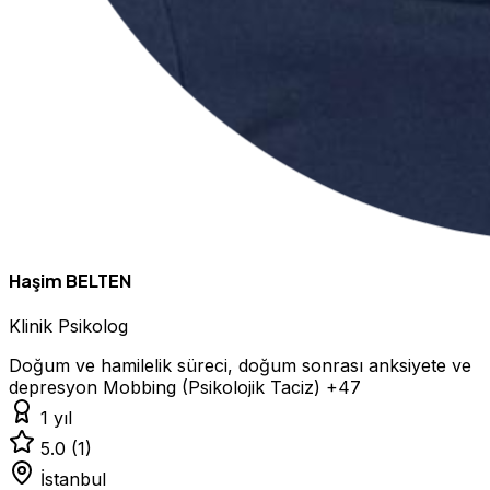
Haşim BELTEN
Klinik Psikolog
Doğum ve hamilelik süreci, doğum sonrası anksiyete ve
depresyon
Mobbing (Psikolojik Taciz)
+47
1 yıl
5.0
(1)
İstanbul