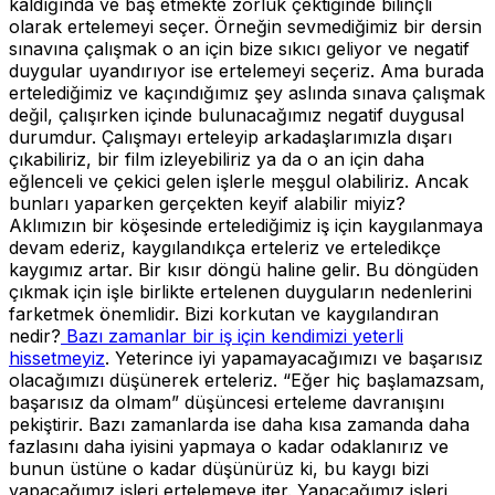
kaldığında ve baş etmekte zorluk çektiğinde bilinçli
olarak ertelemeyi seçer. Örneğin sevmediğimiz bir dersin
sınavına çalışmak o an için bize sıkıcı geliyor ve negatif
duygular uyandırıyor ise ertelemeyi seçeriz. Ama burada
ertelediğimiz ve kaçındığımız şey aslında sınava çalışmak
değil, çalışırken içinde bulunacağımız negatif duygusal
durumdur. Çalışmayı erteleyip arkadaşlarımızla dışarı
çıkabiliriz, bir film izleyebiliriz ya da o an için daha
eğlenceli ve çekici gelen işlerle meşgul olabiliriz. Ancak
bunları yaparken gerçekten keyif alabilir miyiz?
Aklımızın bir köşesinde ertelediğimiz iş için kaygılanmaya
devam ederiz, kaygılandıkça erteleriz ve erteledikçe
kaygımız artar. Bir kısır döngü haline gelir. Bu döngüden
çıkmak için işle birlikte ertelenen duyguların nedenlerini
farketmek önemlidir. Bizi korkutan ve kaygılandıran
nedir?
Bazı zamanlar bir iş için kendimizi yeterli
hissetmeyiz
. Yeterince iyi yapamayacağımızı ve başarısız
olacağımızı düşünerek erteleriz. “Eğer hiç başlamazsam,
başarısız da olmam” düşüncesi erteleme davranışını
pekiştirir. Bazı zamanlarda ise daha kısa zamanda daha
fazlasını daha iyisini yapmaya o kadar odaklanırız ve
bunun üstüne o kadar düşünürüz ki, bu kaygı bizi
yapacağımız işleri ertelemeye iter. Yapacağımız işleri