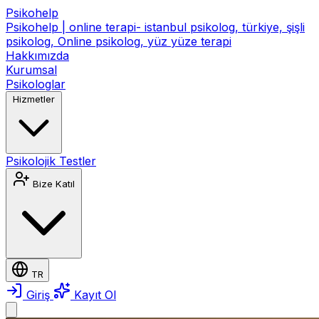
Psikohelp
Psikohelp | online terapi- istanbul psikolog, türkiye, şişli
psikolog, Online psikolog, yüz yüze terapi
Hakkımızda
Kurumsal
Psikologlar
Hizmetler
Psikolojik Testler
Bize Katıl
TR
Giriş
Kayıt Ol