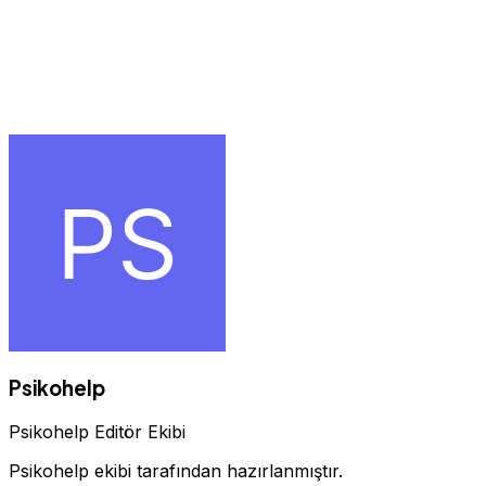
nedir,psikolog ücretleri,psikolog atama puanları,psikolog
nasıl olunur,psikolog online terapi online psikolog,klinik
psikoloji,Çocuk psikoloğu,endüstriyel ve örgütsel
psikoloji,klinik olmayan psikoloji,psikolog taban puanları
2022,online psikolog ile online terapi,psikolog online
psikolog,terapi ne demek,terapi,çift ​​terapisi,
Psikohelp
Psikohelp Editör Ekibi
Psikohelp ekibi tarafından hazırlanmıştır.