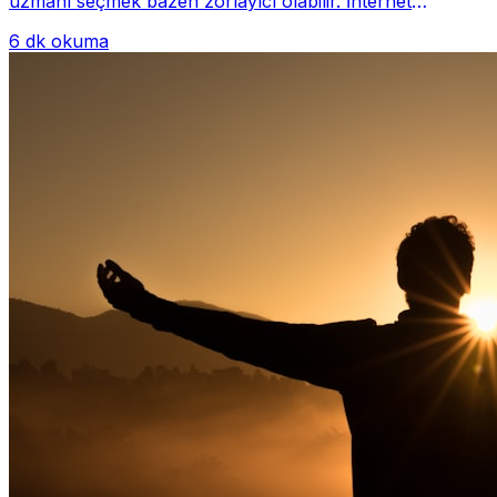
uzmanı seçmek bazen zorlayıcı olabilir. İnternet
üzerinde yüzlerce farklı İstanbul psiko...
6 dk okuma