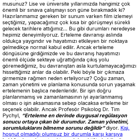
musunuz? Lise ve üniversite yıllarımızda hangimiz çok
önemli bir sınava çalışmayı son güne bırakmadık ki?
Hazırlanmamız gereken bir sunum varken film izlemeyi
seçtiğimiz, yapacağımız çok kısa bir görüşmeyi sürekli
gelecek tarihlere attığımız… Bu gibi durumları neredeyse
hepimiz deneyimliyoruz. Erteleme davranışı aslında
oldukça yaygındır ve hayatımızı etkileyen bir noktaya
gelmedikçe normal kabul edilir. Ancak erteleme
döngüsüne girdiğimizde ve bu davranış hayatımızı
önemli ölçüde sekteye uğrattığında çıkış yolu
göremediğimiz, bu davranıştan asla kurtulamayacağımızı
hissettiğimiz anlar da olabilir.
Peki böyle bir çıkmaza
girmemize rağmen neden erteliyoruz?
Çoğu zaman,
zaman yönetimi ve planlama konusunda sorun yaşamak
ertelemenin başlıca nedenleridir. Bir işin doğru
planlanmamış ve zamanlamasının iyi ayarlanmamış
olması o işin aksamasına sebep olacaksa erteleme bir
seçenek olabilir. Ancak Profesör Psikolog Dr. Tim
Pychyl,
“Erteleme en derinde duygusal regülasyon
sonucu ortaya çıkan bir durumdur. Zaman yönetimi,
sorumluluklarını bilmeme sorunu değildir”
diyor.
Kişi,
hoşnut olmadığı olumsuz bir durumla karşı karşıya