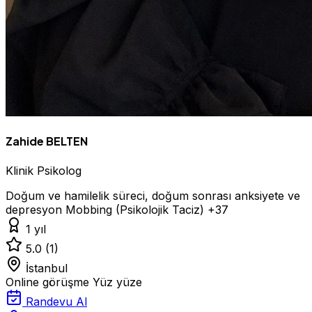
Zahide BELTEN
Klinik Psikolog
Doğum ve hamilelik süreci, doğum sonrası anksiyete ve
depresyon
Mobbing (Psikolojik Taciz)
+37
1 yıl
5.0
(1)
İstanbul
Online görüşme
Yüz yüze
Randevu Al