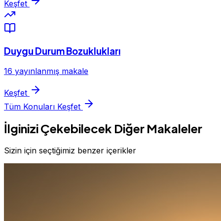
Keşfet
Duygu Durum Bozuklukları
16 yayınlanmış makale
Keşfet
Tüm Konuları Keşfet
İlginizi Çekebilecek Diğer Makaleler
Sizin için seçtiğimiz benzer içerikler