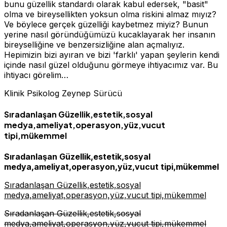
bunu güzellik standardı olarak kabul edersek, "basit"
olma ve bireysellikten yoksun olma riskini almaz mıyız?
Ve böylece gerçek güzelliği kaybetmez miyiz? Bunun
yerine nasıl göründüğümüzü kucaklayarak her insanın
bireyselliğine ve benzersizliğine alan açmalıyız.
Hepimizin bizi ayıran ve bizi 'farklı' yapan şeylerin kendi
içinde nasıl güzel olduğunu görmeye ihtiyacımız var. Bu
ihtiyacı görelim…
Klinik Psikolog Zeynep Sürücü
Sıradanlaşan Güzellik,estetik,sosyal
medya,ameliyat,operasyon,yüz,vucut
tipi,mükemmel
Sıradanlaşan Güzellik,estetik,sosyal
medya,ameliyat,operasyon,yüz,vucut tipi,mükemmel
Sıradanlaşan Güzellik,estetik,sosyal
medya,ameliyat,operasyon,yüz,vucut tipi,mükemmel
Sıradanlaşan Güzellik,estetik,sosyal
medya,ameliyat,operasyon,yüz,vucut tipi,mükemmel