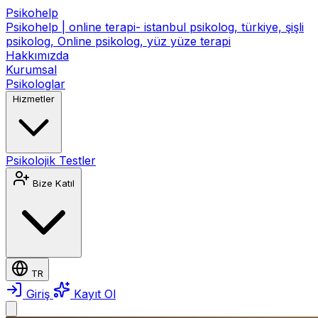
Psikohelp
Psikohelp | online terapi- istanbul psikolog, türkiye, şişli
psikolog, Online psikolog, yüz yüze terapi
Hakkımızda
Kurumsal
Psikologlar
Hizmetler
Psikolojik Testler
Bize Katıl
TR
Giriş
Kayıt Ol