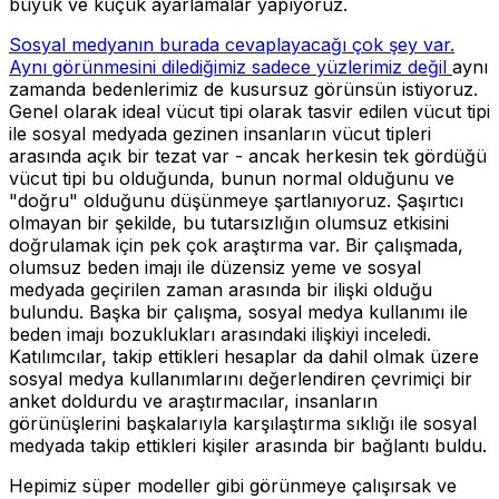
büyük ve küçük ayarlamalar yapıyoruz.
Sosyal medyanın burada cevaplayacağı çok şey var.
Aynı görünmesini dilediğimiz sadece yüzlerimiz değil
aynı
zamanda bedenlerimiz de kusursuz görünsün istiyoruz.
Genel olarak ideal vücut tipi olarak tasvir edilen vücut tipi
ile sosyal medyada gezinen insanların vücut tipleri
arasında açık bir tezat var - ancak herkesin tek gördüğü
vücut tipi bu olduğunda, bunun normal olduğunu ve
"doğru" olduğunu düşünmeye şartlanıyoruz. Şaşırtıcı
olmayan bir şekilde, bu tutarsızlığın olumsuz etkisini
doğrulamak için pek çok araştırma var. Bir çalışmada,
olumsuz beden imajı ile düzensiz yeme ve sosyal
medyada geçirilen zaman arasında bir ilişki olduğu
bulundu. Başka bir çalışma, sosyal medya kullanımı ile
beden imajı bozuklukları arasındaki ilişkiyi inceledi.
Katılımcılar, takip ettikleri hesaplar da dahil olmak üzere
sosyal medya kullanımlarını değerlendiren çevrimiçi bir
anket doldurdu ve araştırmacılar, insanların
görünüşlerini başkalarıyla karşılaştırma sıklığı ile sosyal
medyada takip ettikleri kişiler arasında bir bağlantı buldu.
Hepimiz süper modeller gibi görünmeye çalışırsak ve