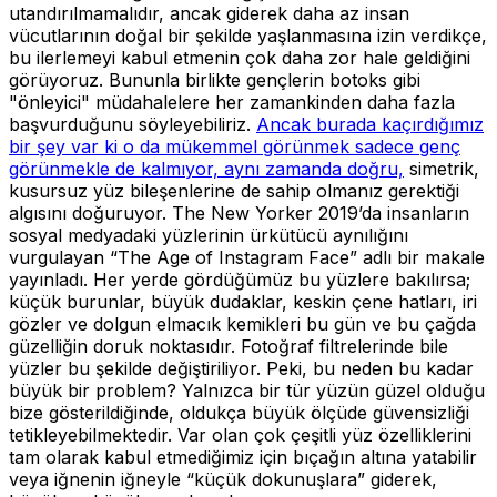
utandırılmamalıdır, ancak giderek daha az insan
vücutlarının doğal bir şekilde yaşlanmasına izin verdikçe,
bu ilerlemeyi kabul etmenin çok daha zor hale geldiğini
görüyoruz. Bununla birlikte gençlerin botoks gibi
"önleyici" müdahalelere her zamankinden daha fazla
başvurduğunu söyleyebiliriz.
Ancak burada kaçırdığımız
bir şey var ki o da mükemmel görünmek sadece genç
görünmekle de kalmıyor, aynı zamanda doğru,
simetrik,
kusursuz yüz bileşenlerine de sahip olmanız gerektiği
algısını doğuruyor. The New Yorker 2019’da insanların
sosyal medyadaki yüzlerinin ürkütücü aynılığını
vurgulayan “The Age of Instagram Face” adlı bir makale
yayınladı. Her yerde gördüğümüz bu yüzlere bakılırsa;
küçük burunlar, büyük dudaklar, keskin çene hatları, iri
gözler ve dolgun elmacık kemikleri bu gün ve bu çağda
güzelliğin doruk noktasıdır. Fotoğraf filtrelerinde bile
yüzler bu şekilde değiştiriliyor. Peki, bu neden bu kadar
büyük bir problem? Yalnızca bir tür yüzün güzel olduğu
bize gösterildiğinde, oldukça büyük ölçüde güvensizliği
tetikleyebilmektedir. Var olan çok çeşitli yüz özelliklerini
tam olarak kabul etmediğimiz için bıçağın altına yatabilir
veya iğnenin iğneyle “küçük dokunuşlara” giderek,