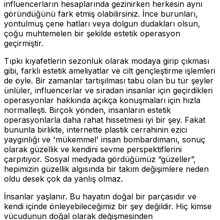
influencerların hesaplarında gezinirken herkesin aynı
göründüğünü fark etmiş olabilirsiniz. İnce burunları,
yontulmuş çene hatları veya dolgun dudakları olsun,
çoğu muhtemelen bir şekilde estetik operasyon
geçirmiştir.
Tıpkı kıyafetlerin sezonluk olarak modaya girip çıkması
gibi, farklı estetik ameliyatlar ve cilt gençleştirme işlemleri
de öyle. Bir zamanlar tartışılması tabu olan bu tür şeyler
ünlüler, influencerlar ve sıradan insanlar için geçirdikleri
operasyonlar hakkında açıkça konuşmaları için hızla
normalleşti. Birçok yönden, insanların estetik
operasyonlarla daha rahat hissetmesi iyi bir şey. Fakat
bununla birlikte, internette plastik cerrahinin ezici
yaygınlığı ve 'mükemmel' insan bombardımanı, sonuç
olarak güzellik ve kendini sevme perspektiflerini
çarpıtıyor. Sosyal medyada gördüğümüz “güzeller”,
hepimizin güzellik algısında bir takım değişimlere neden
oldu desek çok da yanlış olmaz.
İnsanlar yaşlanır. Bu hayatın doğal bir parçasıdır ve
kendi içinde önleyebileceğimiz bir şey değildir. Hiç kimse
vücudunun doğal olarak değişmesinden