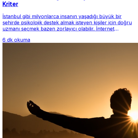
Kriter
İstanbul gibi milyonlarca insanın yaşadığı büyük bir
şehirde psikolojik destek almak isteyen kişiler için doğru
uzmanı seçmek bazen zorlayıcı olabilir. İnternet
üzerinde yüzlerce farklı İstanbul psiko...
6 dk okuma