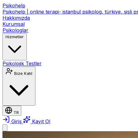
Psikohelp
Psikohelp | online terapi- istanbul psikolog, türkiye, şişli 
Hakkımızda
Kurumsal
Psikologlar
Hizmetler
Psikolojik Testler
Bize Katıl
TR
Giriş
Kayıt Ol