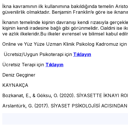
İkna kavramının ilk kullanımına bakıldığında temelin Aris
güvenilirlik olmaktadır. Benjamin Franklin’e göre ise iknan
İknanın temelinde kişinin davranışı kendi rızasıyla gerçekl
kişinin kendi iradesine bağlı gibi görünmelidir. Cialdini ise 
ve azlık ilkeleridir.Bu ilkeler evrensel ve bilimsel kabul e
Online ve Yüz Yüze Uzman Klinik Psikolog Kadromuz içi
Ücretsiz/Uygun Psikoterapi için
Tıklayın
Ücretsiz Terapi için
Tıklayın
Deniz Geçginer
KAYNAKÇA
Bozkanat, E., & Göksu, O. (2020). SİYASETTE İKNAY
Arslantürk, G. (2017). SİYASET PSİKOLOJİSİ ACISIN
Siyaset psikolojisi, ikna, kampanya, güven, liderlik
, ista
yakası psikolog,online psikolog, ücretsiz psikolog, istanbu