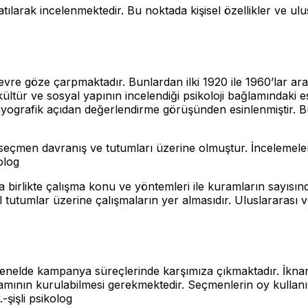
tılarak incelenmektedir. Bu noktada kişisel özellikler ve ulu
vre göze çarpmaktadır. Bunlardan ilki 1920 ile 1960’lar aras
k, kültür ve sosyal yapının incelendiği psikoloji bağlamınd
yografik açıdan değerlendirme görüşünden esinlenmiştir. Bu siya
eçmen davranış ve tutumları üzerine olmuştur. İncelemeler 
olog
birlikte çalışma konu ve yöntemleri ile kuramların sayısınd
el tutumlar üzerine çalışmaların yer almasıdır. Uluslararası 
enelde kampanya süreçlerinde karşımıza çıkmaktadır. İknanı
tamının kurulabilmesi gerekmektedir. Seçmenlerin oy kullanı
-şişli psikolog