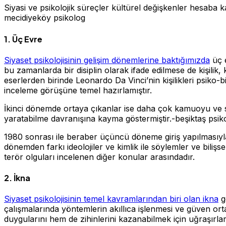
Siyasi ve psikolojik süreçler kültürel değişkenler hesaba ka
mecidiyeköy psikolog
1. Üç Evre
Siyaset psikolojisinin gelişim dönemlerine baktığımızda
üç e
bu zamanlarda bir disiplin olarak ifade edilmese de kişili
eserlerden birinde Leonardo Da Vinci’nin kişilikleri psiko-bi
inceleme görüşüne temel hazırlamıştır.
İkinci dönemde ortaya çıkanlar ise daha çok kamuoyu ve s
yaratabilme davranışına kayma göstermiştir.-beşiktaş psik
1980 sonrası ile beraber üçüncü döneme giriş yapılmasıyla 
dönemden farkı ideolojiler ve kimlik ile söylemler ve bilişs
terör olguları incelenen diğer konular arasındadır.
2. İkna
Siyaset psikolojisinin temel kavramlarından biri olan ikna
g
çalışmalarında yöntemlerin akıllıca işlenmesi ve güven or
duygularını hem de zihinlerini kazanabilmek için uğraşırlar.