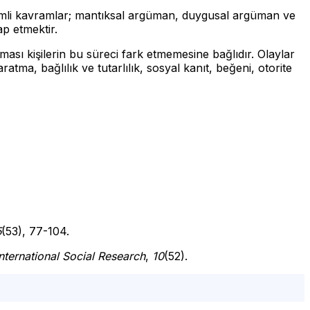
önemli kavramlar; mantıksal argüman, duygusal argüman ve
ap etmektir.
ması kişilerin bu süreci fark etmemesine bağlıdır. Olaylar
ratma, bağlılık ve tutarlılık, sosyal kanıt, beğeni, otorite
5
(53), 77-104.
International Social Research
,
10
(52).
 en iyi psikolog,istanbul psikolog ücretleri, istanbul avrupa
terapi, psikolojik destek, ücretsiz psikolojik destek