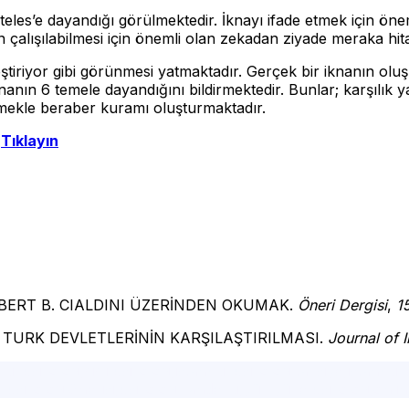
toteles’e dayandığı görülmektedir. İknayı ifade etmek için 
ın çalışılabilmesi için önemli olan zekadan ziyade meraka hit
eştiriyor gibi görünmesi yatmaktadır. Gerçek bir iknanın oluş
iknanın 6 temele dayandığını bildirmektedir. Bunlar; karşılık ya
dilmekle beraber kuramı oluşturmaktadır.
n
Tıklayın
I ROBERT B. CIALDINI ÜZERİNDEN OKUMAK.
Öneri Dergisi
,
1
DAN TURK DEVLETLERİNİN KARŞILAŞTIRILMASI.
Journal of 
nbul psikolog,şişli psikolog,istanbul psikolog tavsiye,istanbul
l psikolog önerisi,psikolog randevu,yüz yüze psikolog,online 