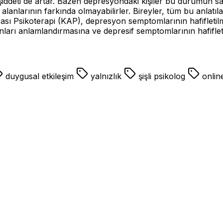
nin şiddeti de artar. Bazen depresyondaki kişiler bu durumun
alanlarının farkında olmayabilirler. Bireyler, tüm bu anlatıl
arası Psikoterapi (KAP), depresyon semptomlarının hafifletilm
e, onları anlamlandırmasına ve depresif semptomlarının hafifle
duygusal etkileşim
yalnızlık
şişli psikolog
onlin