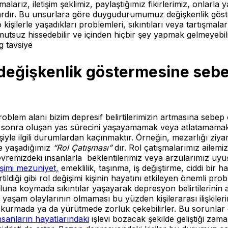
alarız, iletişim şeklimiz, paylaştığımız fikirlerimiz, onlarla 
dır. Bu unsurlara göre duygudurumumuz değişkenlik gösterebil
şilerle yaşadıkları problemleri, sıkıntıları veya tartışmal
 mutsuz hissedebilir ve içinden hiçbir şey yapmak gelmeyebili
g tavsiye
ğişkenlik göstermesine sebep 
oblem alanı bizim depresif belirtilerimizin artmasına sebep 
an sonra oluşan yas sürecini yaşayamamak veya atlatamamak 
 kişiyle ilgili durumlardan kaçınmaktır. Örneğin, mezarlığı ziy
zde yaşadığımız
“Rol Çatışması”
dır. Rol çatışmalarımız ailem
evremizdeki insanlarla beklentilerimiz veya arzularımız uyuş
işimi mezuniyet,
emeklilik, taşınma, iş değiştirme, ciddi bir
ldiği gibi rol değişimi kişinin hayatını etkileyen önemli prob
na koymada sıkıntılar yaşayarak depresyon belirtilerinin ar
i yaşam olaylarının olmaması bu yüzden kişilerarası ilişkil
şki kurmada ya da yürütmede zorluk çekebilirler. Bu sorunlar 
sanların hayatlarındaki
işlevi bozacak şekilde geliştiği zama