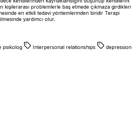
 sadece kendilerinden kaynaklandığını düşünüp kendilerini
an kişilerarası problemlerle baş etmede çıkmaza girdikleri
esinde en etkili tedavi yöntemlerinden biridir Terapi
tilmesinde yardımcı olur.
e psikolog
Interpersonal relationships
depression