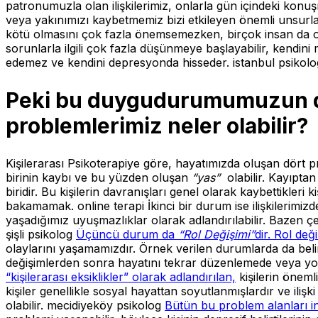
patronumuzla olan ilişkilerimiz, onlarla gün içindeki konuşm
veya yakınımızı kaybetmemiz bizi etkileyen önemli unsurlar
kötü olmasını çok fazla önemsemezken, birçok insan da o ki
sorunlarla ilgili çok fazla düşünmeye başlayabilir, kendini
edemez ve kendini depresyonda hisseder. istanbul psikolo
Peki bu duygudurumumuzun de
problemlerimiz neler olabilir?
Kişilerarası Psikoterapiye göre, hayatımızda oluşan dört pr
birinin kaybı ve bu yüzden oluşan
“yas”
olabilir. Kayıpt
biridir. Bu kişilerin davranışları genel olarak kaybettikleri
bakamamak. online terapi
İkinci bir durum ise ilişkilerimi
yaşadığımız uyuşmazlıklar olarak adlandırılabilir. Bazen ç
şişli psikolog
Üçüncü durum da
“Rol Değişimi”
dir. Rol değ
olaylarını yaşamamızdır. Örnek verilen durumlarda da belirti
değişimlerden sonra hayatını tekrar düzenlemede veya yolu
“kişilerarası eksiklikler” olarak adlandırılan,
kişilerin öneml
kişiler genellikle sosyal hayattan soyutlanmışlardır ve ili
olabilir. mecidiyeköy psikolog
Bütün bu problem alanları in