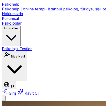
Psikohelp
Psikohelp | online terapi- istanbul psikolog, türkiye, şişli 
Hakkımızda
Kurumsal
Psikologlar
Hizmetler
Psikolojik Testler
Bize Katıl
TR
Giriş
Kayıt Ol