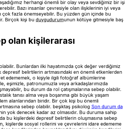
yaşadığımız herhangi önemli bir olay veya sevdiğimiz bir işi
ir. Bazı insanlar çevresiyle olan ilişkilerinin iyi veya
arı çok fazla önemseyebilir. Bu yüzden gün içinde bu
r. Birçok kişi bu
duygudurum
unun kötüye gitmesiyle baş
olan kişilerarası
olabilir. Bunlardan ilki hayatımızda çok değer verdiğimiz
depresif belirtilerin artmasındaki en önemli etkenlerden
aret edememek, o kişiyle ilgili fotoğraf albümlerine
izle, eşimizle, patronumuzla veya arkadaşlarımızda
mayabilir, bu durum da rol çatışmalarına sebep olabilir.
 hastalık tanısı alma veya boşanma gibi büyük yaşam
lem alanlarından biridir. Bir çok kişi bu önemli
tmasına sebep olabilir. beşiktaş psikolog
Son durum da
erinin yok denecek kadar az olmasıdır. Bu duruma sahip
da bu kişilerdeki depresif belirtilerin oluşmasına sebep
n, kişilerde sosyal rollerini ve çevrelerini idare edememe