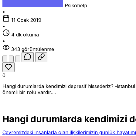
Psikohelp
•
11 Ocak 2019
•
4 dk okuma
•
343 görüntülenme
0
Hangi durumlarda kendimizi depresif hissederiz? -istanbul p
önemli bir rolü vardır....
Hangi durumlarda kendimizi d
Çevremizdeki insanlarla olan ilişkilerimizin günlük hayatımı