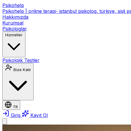
Psikohelp
Psikohelp | online terapi- istanbul psikolog, türkiye, şişli 
Hakkımızda
Kurumsal
Psikologlar
Hizmetler
Psikolojik Testler
Bize Katıl
TR
Giriş
Kayıt Ol