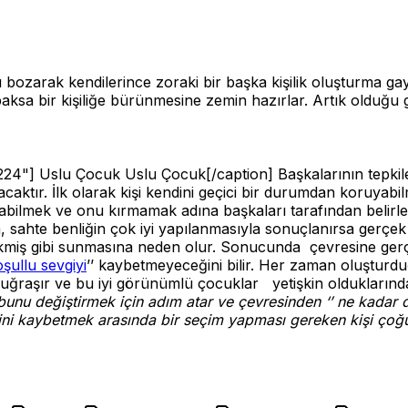
bozarak kendilerince zoraki bir başka kişilik oluşturma gayr
sa bir kişiliğe bürünmesine zemin hazırlar. Artık olduğu gibi
224"]
Uslu Çocuk Uslu Çocuk[/caption] Başkalarının tepkil
caktır. İlk olarak kişi kendini geçici bir durumdan koruyab
abilmek ve onu kırmamak adına başkaları tarafından belirle
um, sahte benliğin çok iyi yapılanmasıyla sonuçlanırsa gerç
ikmiş gibi sunmasına neden olur. Sonucunda çevresine gerç
oşullu sevgiyi
’’ kaybetmeyeceğini bilir. Her zaman oluştur
uğraşır ve bu iyi görünümlü çocuklar yetişkin olduklarında
unu değiştirmek için adım atar ve çevresinden ‘’ ne kadar 
esini kaybetmek arasında bir seçim yapması gereken kişi ço