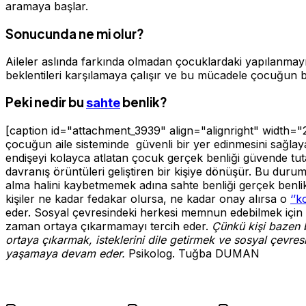
aramaya başlar.
Sonucunda ne mi olur?
Aileler aslında farkında olmadan çocuklardaki yapılanmayı 
beklentileri karşılamaya çalışır ve bu mücadele çocuğun bak
Peki nedir bu
benlik?
sahte
[caption id="attachment_3939" align="alignright" width="
çocuğun aile sisteminde güvenli bir yer edinmesini sağlaya
endişeyi kolayca atlatan çocuk gerçek benliği güvende tut
davranış örüntüleri geliştiren bir kişiye dönüşür. Bu dur
alma halini kaybetmemek adına sahte benliği gerçek benl
kişiler ne kadar fedakar olursa, ne kadar onay alırsa o
‘’k
eder. Sosyal çevresindeki herkesi memnun edebilmek için 
zaman ortaya çıkarmamayı tercih eder.
Çünkü kişi bazen b
ortaya çıkarmak, isteklerini dile getirmek ve sosyal çevr
yaşamaya devam eder.
Psikolog. Tuğba DUMAN