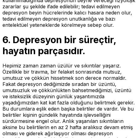
kullanılmadığında depresyonun beyne vereceği fizyolojik
zararlar şu şekilde ifade edilebilir; tedavi edilmeyen
depresyon beyin hücrelerinde kalıcı hasara neden olur,
tedavi edilmeyen depresyon unutkanlığa ve bazı
entelektüel yeteneklerde körelmeye sebep olur.
6.
Depresyon bir süreçtir,
hayatın parçasıdır.
Hepimiz zaman zaman üzülür ve sıkıntılar yaşarız.
Özellikle bir travma, bir felaket sonrasında mutsuz,
umutsuz ve çökkün hissetmek son derece normaldir.
Fakat depresyon dediğimizde sıradan bir üzüntü,
umutsuzluk ve çökkünlükten bahsetmediğimizi, üzüntü
ve isteksizlik düzeyinin günlük yaşantımızda
yaşadığımızdan kat kat fazla olduğunu belirtmek gerekir.
Bu durumlara eşlik eden başka belirtiler de vardır. Ve bu
belirtiler kişinin gündelik hayatında işlevselliğini
sürdürmesine engel olur. Anlık yaşanılan sıkıntıların
aksine bu belirtilerin en az 2 hafta aralıksız devam etmiş
olması ve giderek ağırlaşıyor olması depresyon