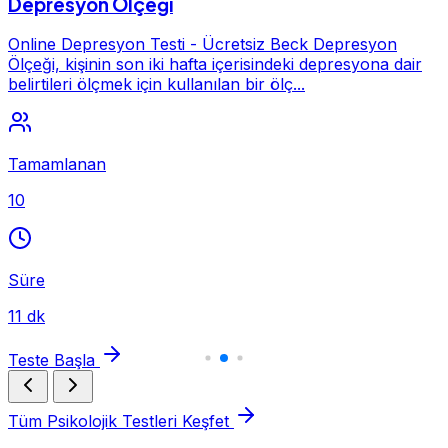
Depresyon Ölçeği
Online Depresyon Testi - Ücretsiz Beck Depresyon
Ölçeği, kişinin son iki hafta içerisindeki depresyona dair
belirtileri ölçmek için kullanılan bir ölç...
Tamamlanan
10
Süre
11 dk
Teste Başla
Tüm Psikolojik Testleri Keşfet