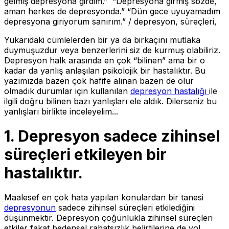
gelmiş depresyona girdim.” “Depresyona girmiş sözde,
aman herkes de depresyonda.” “Dün gece uyuyamadım
depresyona giriyorum sanırım.” / depresyon, süreçleri,
Yukarıdaki cümlelerden bir ya da birkaçını mutlaka
duymuşuzdur veya benzerlerini siz de kurmuş olabiliriz.
Depresyon halk arasında en çok “bilinen” ama bir o
kadar da yanlış anlaşılan psikolojik bir hastalıktır. Bu
yazımızda bazen çok hafife alınan bazen de olur
olmadık durumlar için kullanılan
depresyon hastalığı
ile
ilgili doğru bilinen bazı yanlışları ele aldık. Dilerseniz bu
yanlışları birlikte inceleyelim...
1.
Depresyon sadece zihinsel
süreçleri etkileyen bir
hastalıktır.
Maalesef en çok hata yapılan konulardan bir tanesi
depresyonun
sadece zihinsel süreçleri etkilediğini
düşünmektir. Depresyon çoğunlukla zihinsel süreçleri
etkiler fakat bedensel rahatsızlık belirtilerine de yol