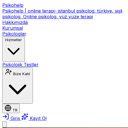
Psikohelp
Psikohelp | online terapi- istanbul psikolog, türkiye, şişli
psikolog, Online psikolog, yüz yüze terapi
Hakkımızda
Kurumsal
Psikologlar
Hizmetler
Psikolojik Testler
Bize Katıl
TR
Giriş
Kayıt Ol