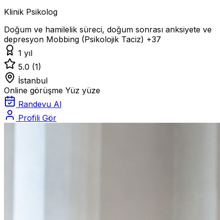
Klinik Psikolog
Doğum ve hamilelik süreci, doğum sonrası anksiyete ve
depresyon
Mobbing (Psikolojik Taciz)
+37
1 yıl
5.0
(1)
İstanbul
Online görüşme
Yüz yüze
Randevu Al
Profili Gör