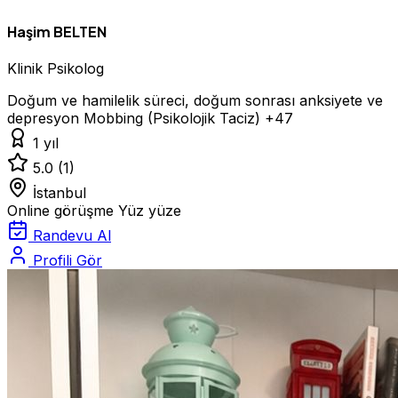
Haşim BELTEN
Klinik Psikolog
Doğum ve hamilelik süreci, doğum sonrası anksiyete ve
depresyon
Mobbing (Psikolojik Taciz)
+47
1 yıl
5.0
(1)
İstanbul
Online görüşme
Yüz yüze
Randevu Al
Profili Gör