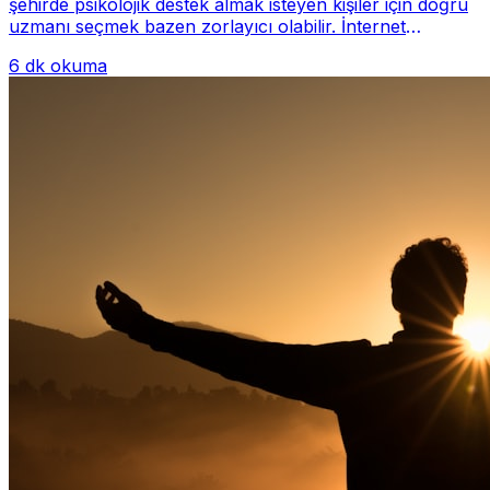
şehirde psikolojik destek almak isteyen kişiler için doğru
uzmanı seçmek bazen zorlayıcı olabilir. İnternet
üzerinde yüzlerce farklı İstanbul psiko...
6 dk okuma