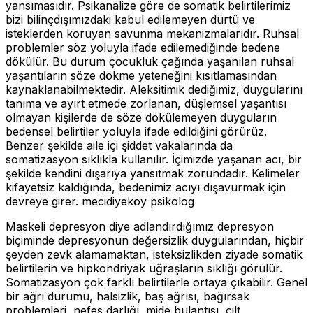
yansımasıdır. Psikanalize göre de somatik belirtilerimiz
bizi bilinçdışımızdaki kabul edilemeyen dürtü ve
isteklerden koruyan savunma mekanizmalarıdır. Ruhsal
problemler söz yoluyla ifade edilemediğinde bedene
dökülür. Bu durum çocukluk çağında yaşanılan ruhsal
yaşantıların söze dökme yeteneğini kısıtlamasından
kaynaklanabilmektedir. Aleksitimik dediğimiz, duygularını
tanıma ve ayırt etmede zorlanan, düşlemsel yaşantısı
olmayan kişilerde de söze dökülemeyen duyguların
bedensel belirtiler yoluyla ifade edildiğini görürüz.
Benzer şekilde aile içi şiddet vakalarında da
somatizasyon sıklıkla kullanılır. İçimizde yaşanan acı, bir
şekilde kendini dışarıya yansıtmak zorundadır. Kelimeler
kifayetsiz kaldığında, bedenimiz acıyı dışavurmak için
devreye girer. mecidiyeköy psikolog
Maskeli depresyon diye adlandırdığımız depresyon
biçiminde depresyonun değersizlik duygularından, hiçbir
şeyden zevk alamamaktan, isteksizlikden ziyade somatik
belirtilerin ve hipkondriyak uğraşların sıklığı görülür.
Somatizasyon çok farklı belirtilerle ortaya çıkabilir. Genel
bir ağrı durumu, halsizlik, baş ağrısı, bağırsak
problemleri, nefes darlığı, mide bulantısı, cilt