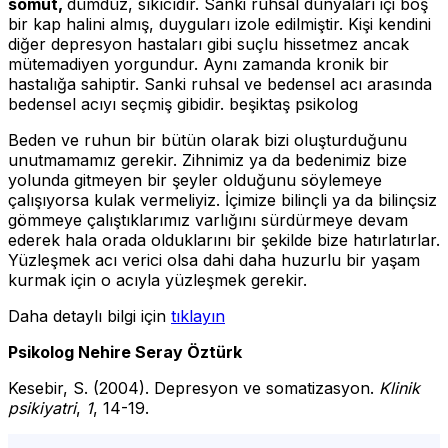
somut,
dümdüz, sıkıcıdır. Sanki ruhsal dünyaları içi boş
bir kap halini almış, duyguları izole edilmiştir. Kişi kendini
diğer depresyon hastaları gibi suçlu hissetmez ancak
mütemadiyen yorgundur. Aynı zamanda kronik bir
hastalığa sahiptir. Sanki ruhsal ve bedensel acı arasında
bedensel acıyı seçmiş gibidir. beşiktaş psikolog
Beden ve ruhun bir bütün olarak bizi oluşturduğunu
unutmamamız gerekir. Zihnimiz ya da bedenimiz bize
yolunda gitmeyen bir şeyler olduğunu söylemeye
çalışıyorsa kulak vermeliyiz. İçimize bilinçli ya da bilinçsiz
gömmeye çalıştıklarımız varlığını sürdürmeye devam
ederek hala orada olduklarını bir şekilde bize hatırlatırlar.
Yüzleşmek acı verici olsa dahi daha huzurlu bir yaşam
kurmak için o acıyla yüzleşmek gerekir.
Daha detaylı bilgi için
tıklayın
Psikolog Nehire Seray Öztürk
Kesebir, S. (2004). Depresyon ve somatizasyon.
Klinik
psikiyatri
,
1
, 14-19.
Maskeli