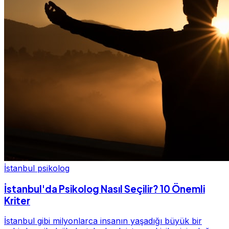
İstanbul psikolog
İstanbul'da Psikolog Nasıl Seçilir? 10 Önemli
Kriter
İstanbul gibi milyonlarca insanın yaşadığı büyük bir