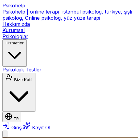
Psikohelp
Psikohelp | online terapi- istanbul psikolog, türkiye, şişli
psikolog, Online psikolog, yüz yüze terapi
Hakkımızda
Kurumsal
Psikologlar
Hizmetler
Psikolojik Testler
Bize Katıl
TR
Giriş
Kayıt Ol