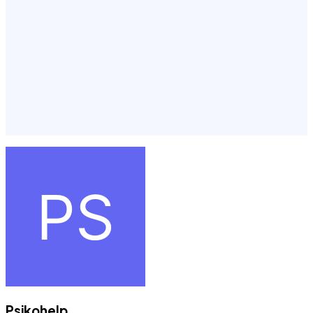
fiyatları,psikoloji İstanbul,istanbul psikolog
önerisi,ücretsiz psikolog,en başarılı psikologlar,istanbul
iyi psikolog,istanbul terapi ücretleri,psikolog randevu
İstanbul,istanbul en iyi psikologlar,istanbulda iyi
psikolog,psikolog ücretleri İstanbul,çoçuk pedagog
İstanbul,ilişki psikoloğu,istanbul avrupa psikolog,istanbul
piskolog,istanbul psikologlar,ünlü psikologlar,pedagog
randevu,psikolog avrupa yakası,klinik psikoloji yüksek
lisans,psikolog randevu devlet,psikoterapi,yüz yüze
psikolog İstanbul,ünlü psikologlar i̇stanbul,şişli pedagog
Psikohelp