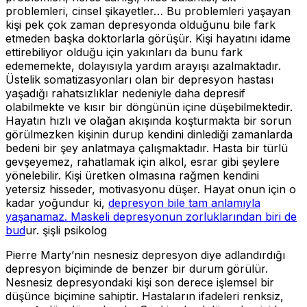
problemleri, cinsel şikayetler… Bu problemleri yaşayan
kişi pek çok zaman depresyonda olduğunu bile fark
etmeden başka doktorlarla görüşür. Kişi hayatını idame
ettirebiliyor olduğu için yakınları da bunu fark
edememekte, dolayısıyla yardım arayışı azalmaktadır.
Üstelik somatizasyonları olan bir depresyon hastası
yaşadığı rahatsızlıklar nedeniyle daha depresif
olabilmekte ve kısır bir döngünün içine düşebilmektedir.
Hayatın hızlı ve olağan akışında koşturmakta bir sorun
görülmezken kişinin durup kendini dinlediği zamanlarda
bedeni bir şey anlatmaya çalışmaktadır. Hasta bir türlü
gevşeyemez, rahatlamak için alkol, esrar gibi şeylere
yönelebilir. Kişi üretken olmasına rağmen kendini
yetersiz hisseder, motivasyonu düşer. Hayat onun için o
kadar yoğundur ki,
depresyon bile tam anlamıyla
yaşanamaz. Maskeli depresyonun zorluklarından biri de
bud
ur. şişli psikolog
Pierre Marty’nin nesnesiz depresyon diye adlandırdığı
depresyon biçiminde de benzer bir durum görülür.
Nesnesiz depresyondaki kişi son derece işlemsel bir
düşünce biçimine sahiptir. Hastaların ifadeleri renksiz,