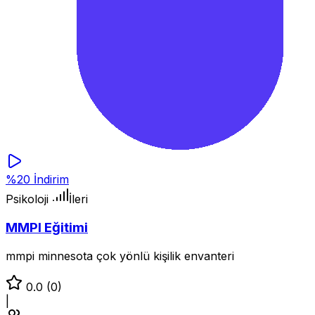
%20 İndirim
Psikoloji
İleri
MMPI Eğitimi
mmpi minnesota çok yönlü kişilik envanteri
0.0
(0)
|