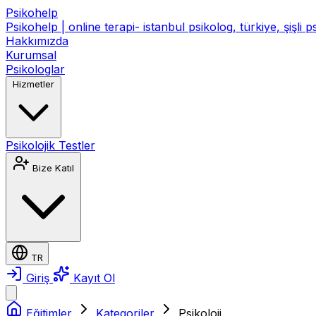
Psikohelp
Psikohelp | online terapi- istanbul psikolog, türkiye, şişli 
Hakkımızda
Kurumsal
Psikologlar
Hizmetler
Psikolojik Testler
Bize Katıl
TR
Giriş
Kayıt Ol
Eğitimler
Kategoriler
Psikoloji