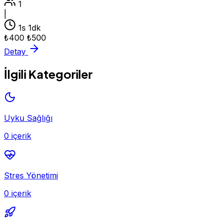
1
|
1s 1dk
₺400
₺500
Detay
İlgili Kategoriler
Uyku Sağlığı
0 içerik
Stres Yönetimi
0 içerik