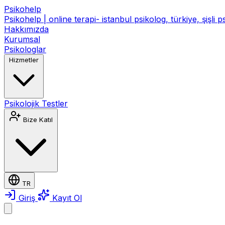
Psikohelp
Psikohelp | online terapi- istanbul psikolog, türkiye, şişli 
Hakkımızda
Kurumsal
Psikologlar
Hizmetler
Psikolojik Testler
Bize Katıl
TR
Giriş
Kayıt Ol