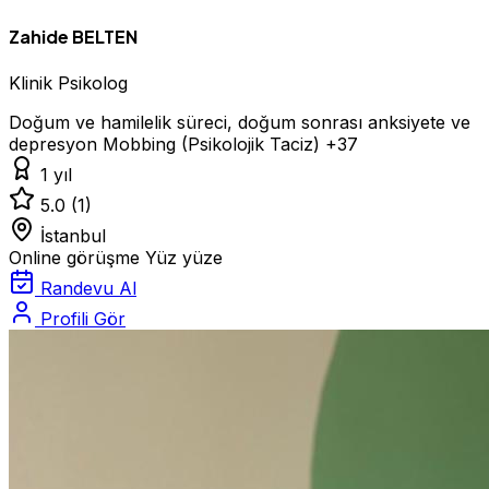
Zahide BELTEN
Klinik Psikolog
Doğum ve hamilelik süreci, doğum sonrası anksiyete ve
depresyon
Mobbing (Psikolojik Taciz)
+37
1 yıl
5.0
(1)
İstanbul
Online görüşme
Yüz yüze
Randevu Al
Profili Gör