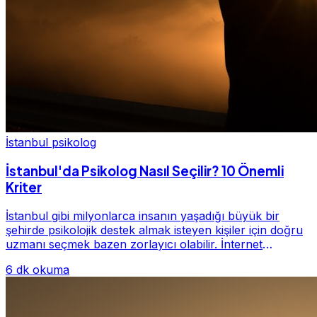
İstanbul psikolog
İstanbul'da Psikolog Nasıl Seçilir? 10 Önemli
Kriter
İstanbul gibi milyonlarca insanın yaşadığı büyük bir
şehirde psikolojik destek almak isteyen kişiler için doğru
uzmanı seçmek bazen zorlayıcı olabilir. İnternet
üzerinde yüzlerce farklı İstanbul psiko...
6 dk okuma