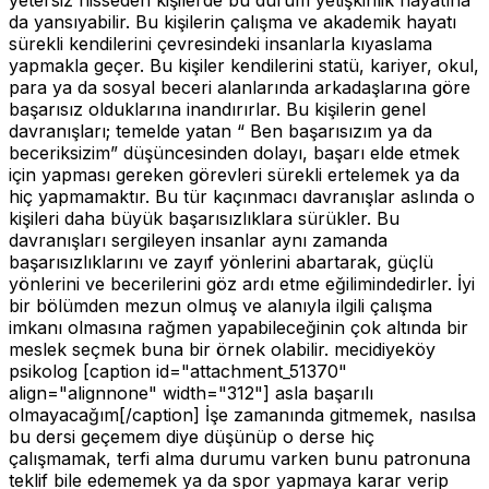
da yansıyabilir. Bu kişilerin çalışma ve akademik hayatı
sürekli kendilerini çevresindeki insanlarla kıyaslama
yapmakla geçer. Bu kişiler kendilerini statü, kariyer, okul,
para ya da sosyal beceri alanlarında arkadaşlarına göre
başarısız olduklarına inandırırlar. Bu kişilerin genel
davranışları; temelde yatan “ Ben başarısızım ya da
beceriksizim” düşüncesinden dolayı, başarı elde etmek
için yapması gereken görevleri sürekli ertelemek ya da
hiç yapmamaktır. Bu tür kaçınmacı davranışlar aslında o
kişileri daha büyük başarısızlıklara sürükler. Bu
davranışları sergileyen insanlar aynı zamanda
başarısızlıklarını ve zayıf yönlerini abartarak, güçlü
yönlerini ve becerilerini göz ardı etme eğilimindedirler. İyi
bir bölümden mezun olmuş ve alanıyla ilgili çalışma
imkanı olmasına rağmen yapabileceğinin çok altında bir
meslek seçmek buna bir örnek olabilir. mecidiyeköy
psikolog
[caption id="attachment_51370"
align="alignnone" width="312"] asla başarılı
olmayacağım[/caption]
İşe zamanında gitmemek, nasılsa
bu dersi geçemem diye düşünüp o derse hiç
çalışmamak, terfi alma durumu varken bunu patronuna
teklif bile edememek ya da spor yapmaya karar verip