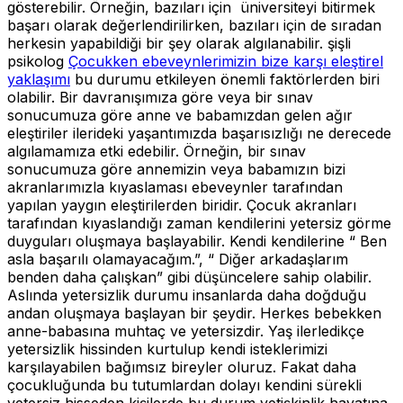
gösterebilir. Örneğin, bazıları için üniversiteyi bitirmek
başarı olarak değerlendirilirken, bazıları için de sıradan
herkesin yapabildiği bir şey olarak algılanabilir. şişli
psikolog
Çocukken ebeveynlerimizin bize karşı eleştirel
yaklaşımı
bu durumu etkileyen önemli faktörlerden biri
olabilir. Bir davranışımıza göre veya bir sınav
sonucumuza göre anne ve babamızdan gelen ağır
eleştiriler ilerideki yaşantımızda başarısızlığı ne derecede
algılamamıza etki edebilir. Örneğin, bir sınav
sonucumuza göre annemizin veya babamızın bizi
akranlarımızla kıyaslaması ebeveynler tarafından
yapılan yaygın eleştirilerden biridir. Çocuk akranları
tarafından kıyaslandığı zaman kendilerini yetersiz görme
duyguları oluşmaya başlayabilir. Kendi kendilerine “ Ben
asla başarılı olamayacağım.”, “ Diğer arkadaşlarım
benden daha çalışkan” gibi düşüncelere sahip olabilir.
Aslında yetersizlik durumu insanlarda daha doğduğu
andan oluşmaya başlayan bir şeydir. Herkes bebekken
anne-babasına muhtaç ve yetersizdir. Yaş ilerledikçe
yetersizlik hissinden kurtulup kendi isteklerimizi
karşılayabilen bağımsız bireyler oluruz. Fakat daha
çocukluğunda bu tutumlardan dolayı kendini sürekli
yetersiz hisseden kişilerde bu durum yetişkinlik hayatına