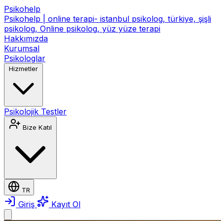
Psikohelp
Psikohelp | online terapi- istanbul psikolog, türkiye, şişli
psikolog, Online psikolog, yüz yüze terapi
Hakkımızda
Kurumsal
Psikologlar
Hizmetler
Psikolojik Testler
Bize Katıl
TR
Giriş
Kayıt Ol