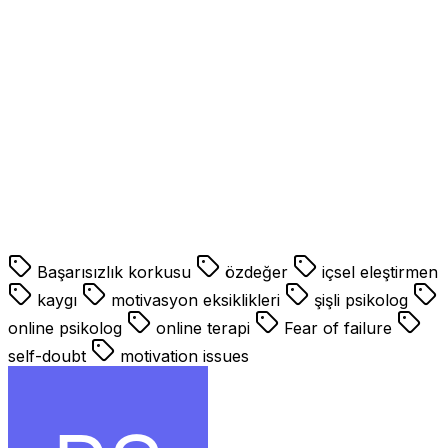
Olamayacağım?
başarı,başarısız,algı,Asla Başarılı Olamayacağım?
başarı,başarısız,algı,Asla Başarılı Olamayacağım?
başarı,başarısız,algı,Asla Başarılı Olamayacağım?
başarı,başarısız,algı,Asla Başarılı Olamayacağım?
istanbul psikolog,beşiktaş psikolog,şişli psikolog,online
terapi,online psikolog,en iyi psikolog,tavsiye
psikolog,psikolog ücretleri,istanbul psikolog çağrışım
Başarısızlık korkusu
özdeğer
içsel eleştirmen
kaygı
motivasyon eksiklikleri
şişli psikolog
online psikolog
online terapi
Fear of failure
self-doubt
motivation issues