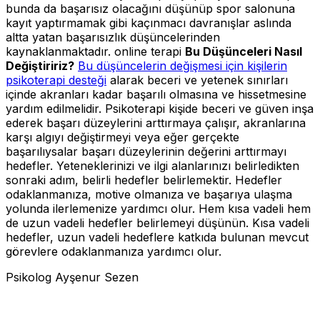
bunda da başarısız olacağını düşünüp spor salonuna
kayıt yaptırmamak gibi kaçınmacı davranışlar aslında
altta yatan başarısızlık düşüncelerinden
kaynaklanmaktadır. online terapi
Bu Düşünceleri Nasıl
Değiştiririz?
Bu düşüncelerin değişmesi için kişilerin
psikoterapi desteği
alarak beceri ve yetenek sınırları
içinde akranları kadar başarılı olmasına ve hissetmesine
yardım edilmelidir. Psikoterapi kişide beceri ve güven inşa
ederek başarı düzeylerini arttırmaya çalışır, akranlarına
karşı algıyı değiştirmeyi veya eğer gerçekte
başarılıysalar başarı düzeylerinin değerini arttırmayı
hedefler.
Yeteneklerinizi ve ilgi alanlarınızı belirledikten
sonraki adım, belirli hedefler belirlemektir. Hedefler
odaklanmanıza, motive olmanıza ve başarıya ulaşma
yolunda ilerlemenize yardımcı olur. Hem kısa vadeli hem
de uzun vadeli hedefler belirlemeyi düşünün. Kısa vadeli
hedefler, uzun vadeli hedeflere katkıda bulunan mevcut
görevlere odaklanmanıza yardımcı olur.
Psikolog Ayşenur Sezen
başarı,başarısız,algı,Asla Başarılı