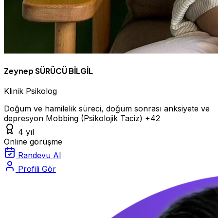
Zeynep SÜRÜCÜ BİLGİL
Klinik Psikolog
Doğum ve hamilelik süreci, doğum sonrası anksiyete ve
depresyon
Mobbing (Psikolojik Taciz)
+42
4 yıl
Online görüşme
Randevu Al
Profili Gör